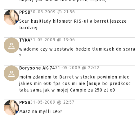
30-05-2009 @
21:56
PPSB
Scar kusi(łady kilometr RIS-u) a barret jeszcze
bardziej.
31-05-2009 @
13:06
TYKA
wiadomo czy w zestawie bedzie tlumiczek do scara
?
31-05-2009 @
22:22
Borysone AK-74
moim zdaniem to Barret w stocku powinien miec
jakies min 600 fps cos mi nie [asuje bo predkosc
taka sama jak w mojej Campie za 250 zl xD
31-05-2009 @
22:57
PPSB
Masz na myśli L96?