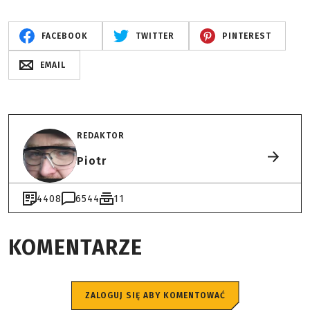
FACEBOOK
TWITTER
PINTEREST
EMAIL
REDAKTOR
Piotr
4408
6544
11
KOMENTARZE
ZALOGUJ SIĘ ABY KOMENTOWAĆ