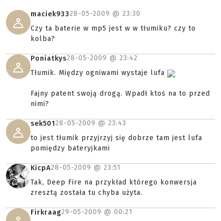
28-05-2009 @
23:30
maciek933
Czy ta baterie w mp5 jest w w tłumiku? czy to
kolba?
28-05-2009 @
23:42
Poniatkys
Tłumik. Między ogniwami wystaje lufa
Fajny patent swoją drogą. Wpadł ktoś na to przed
nimi?
28-05-2009 @
23:43
sek501
to jest tłumik przyjrzyj się dobrze tam jest lufa
pomiędzy bateryjkami
28-05-2009 @
23:51
KicpA
Tak, Deep Fire na przykład którego konwersja
zresztą została tu chyba użyta.
29-05-2009 @
00:21
Firkraag