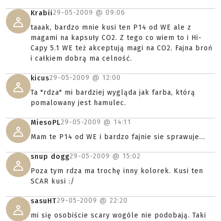
29-05-2009 @
09:06
Krabii
taaak, bardzo mnie kusi ten P14 od WE ale z
magami na kapsuły CO2. Z tego co wiem to i Hi-
Capy 5.1 WE też akceptują magi na CO2. Fajna broń
i całkiem dobrą ma celność.
29-05-2009 @
12:00
kicus
Ta "rdza" mi bardziej wygląda jak farba, którą
pomalowany jest hamulec.
29-05-2009 @
14:11
MiesoPL
Mam te P14 od WE i bardzo fajnie sie sprawuje...
29-05-2009 @
15:02
snup dogg
Poza tym rdza ma trochę inny kolorek. Kusi ten
SCAR kusi :/
29-05-2009 @
22:20
sasuHT
mi się osobiście scary wogóle nie podobają. Taki