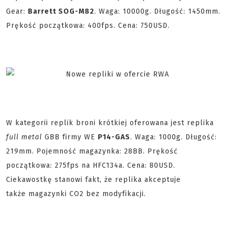
Gear:
Barrett SOG-M82
.
Waga:
10000g.
Długość:
1450mm.
Prękość początkowa:
400fps. Cena: 750USD.
W kategorii replik broni krótkiej oferowana jest replika
full metal
GBB firmy
WE
P14-GAS
.
Waga: 1
000g.
Długość:
219mm.
Pojemność magazynka:
28BB.
Prękość
początkowa:
275fps
na
HFC134a. Cena: 80USD.
Ciekawostkę stanowi fakt, że replika akceptuje
także magazynki CO2 bez modyfikacji.