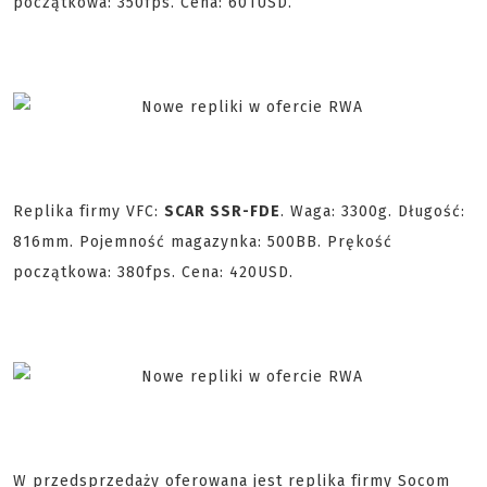
początkowa:
350fps. Cena: 601USD.
Replika firmy VFC:
SCAR SSR-FDE
.
Waga:
3300g. Długość:
816mm.
Pojemność magazynka:
500BB.
Prękość
początkowa:
380fps. Cena: 420USD.
W przedsprzedaży oferowana jest replika firmy
Socom