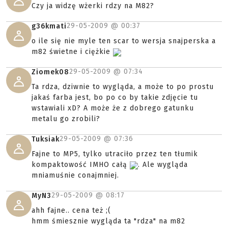
Czy ja widzę wżerki rdzy na M82?
29-05-2009 @
00:37
g36kmati
o ile się nie myle ten scar to wersja snajperska a
m82 świetne i ciężkie
29-05-2009 @
07:34
Ziomek08
Ta rdza, dziwnie to wygląda, a może to po prostu
jakaś farba jest, bo po co by takie zdjęcie tu
wstawiali xD? A może że z dobrego gatunku
metalu go zrobili?
29-05-2009 @
07:36
Tuksiak
Fajne to MP5, tylko utraciło przez ten tłumik
kompaktowość IMHO całą
. Ale wygląda
mniamuśnie conajmniej.
29-05-2009 @
08:17
MyN3
ahh fajne.. cena też ;(
hmm śmiesznie wygląda ta "rdza" na m82