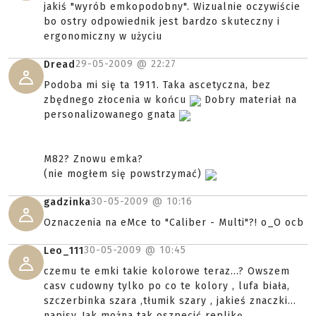
jakiś "wyrób emkopodobny". Wizualnie oczywiście
bo ostry odpowiednik jest bardzo skuteczny i
ergonomiczny w użyciu
29-05-2009 @
22:27
Dread
Podoba mi się ta 1911. Taka ascetyczna, bez
zbędnego złocenia w końcu
Dobry materiał na
personalizowanego gnata
M82? Znowu emka?
(nie mogłem się powstrzymać)
30-05-2009 @
10:16
gadzinka
Oznaczenia na eMce to "Caliber - Multi"?! o_O ocb
30-05-2009 @
10:45
Leo_111
czemu te emki takie kolorowe teraz...? Owszem
casv cudowny tylko po co te kolory , lufa biała,
szczerbinka szara ,tłumik szary , jakieś znaczki...
napisy..Jak można tak oszpecić replikę .