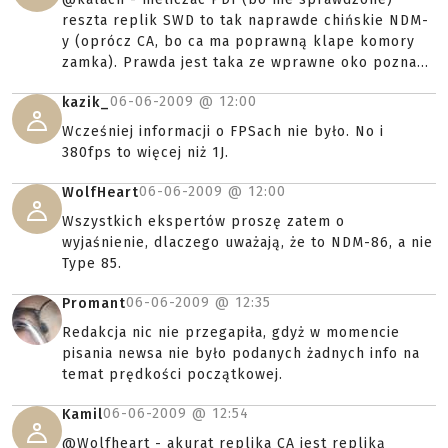
reszta replik SWD to tak naprawde chińskie NDM-
y (oprócz CA, bo ca ma poprawną klape komory
zamka). Prawda jest taka ze wprawne oko pozna...
06-06-2009 @
12:00
kazik_
Wcześniej informacji o FPSach nie było. No i
380fps to więcej niż 1J.
06-06-2009 @
12:00
WolfHeart
Wszystkich ekspertów proszę zatem o
wyjaśnienie, dlaczego uważają, że to NDM-86, a nie
Type 85.
06-06-2009 @
12:35
Promant
Redakcja nic nie przegapiła, gdyż w momencie
pisania newsa nie było podanych żadnych info na
temat prędkości początkowej.
06-06-2009 @
12:54
Kamil
@Wolfheart - akurat replika CA jest repliką