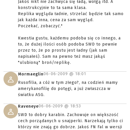
Jakoś nikt nie zachwyca się ładą, wołgą itd. A
konstrukcyjnie to ta sama klasa.
Replika wygląda ładnie, strzelać będzie tak samo
jak każda inna, cena za sam wygląd.
Poczekać, zobaczyć."
Kwestia gustu, każdemu podoba się co innego, a
to, że dużej ilości osób podoba SWD to pewnie
przez to, że po prostu jest ładny (jak sam
napisałeś). Sam na pewno też masz jakąś
"ulubioną" broń/replikę.
06-06-2009 @
18:01
Mormaeglin
Rusofilia, a cóż w tym złego?, na codzień mamy
amerykanofilię do potęgi, a już zwłaszcza w
światku ASG.
06-06-2009 @
18:53
Raveneye
SWD to dobry karabin. Zachowuje on większość
cech porządanych u snajperki. Narzekają tylko ci
którzy nie znają go dobrze. Jakoś FN Fal w wersji