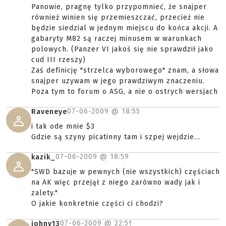
Panowie, pragnę tylko przypomnieć, że snajper
również winien się przemieszczać, przecież nie
będzie siedzial w jednym miejscu do końca akcji. A
gabaryty M82 są raczej minusem w warunkach
polowych. (Panzer VI jakoś się nie sprawdził jako
cud III rzeszy)
Zaś definicję "strzelca wyborowego" znam, a słowa
snajper uzywam w jego prawdziwym znaczeniu.
Poza tym to forum o ASG, a nie o ostrych wersjach
07-06-2009 @
18:55
Raveneye
i tak ode mnie $3
Gdzie są szyny picatinny tam i szpej wejdzie...
07-06-2009 @
18:59
kazik_
"SWD bazuje w pewnych (nie wszystkich) częściach
na AK więc przejął z niego zarówno wady jak i
zalety."
O jakie konkretnie części ci chodzi?
07-06-2009 @
22:51
johny13