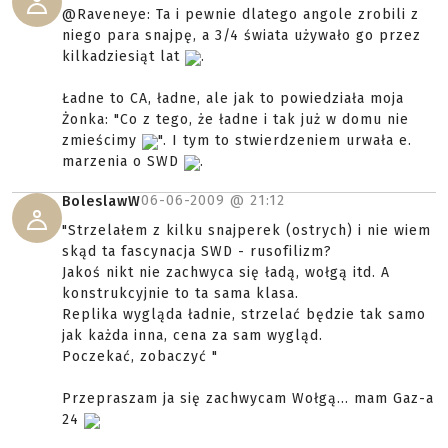
@Raveneye: Ta i pewnie dlatego angole zrobili z
niego para snajpę, a 3/4 świata używało go przez
kilkadziesiąt lat
.
Ładne to CA, ładne, ale jak to powiedziała moja
Żonka: "Co z tego, że ładne i tak już w domu nie
zmieścimy
". I tym to stwierdzeniem urwała e.
marzenia o SWD
.
06-06-2009 @
21:12
BoleslawW
"Strzelałem z kilku snajperek (ostrych) i nie wiem
skąd ta fascynacja SWD - rusofilizm?
Jakoś nikt nie zachwyca się ładą, wołgą itd. A
konstrukcyjnie to ta sama klasa.
Replika wygląda ładnie, strzelać będzie tak samo
jak każda inna, cena za sam wygląd.
Poczekać, zobaczyć "
Przepraszam ja się zachwycam Wołgą... mam Gaz-a
24