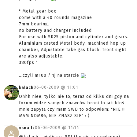
" Metal gear box
come with a 40 rounds magazine
7mm bearing.
no battery and charger included
For use with SR25 piston and cylinder and gears.
Aluminium casted Metal body, machined hop up
chamber, Adjustable fake gas block, front sight
are also adjustable.
380fps "
...czyli m100 / 1j na starcie
06-06-2009 @
11:01
kalach
Ohhh niee, tylko nie to, teraz od kilku dni gdy na
forum widze samych znawców broni to jak ktoś
mnie zapyta czy mam SWD to odpowiem: "NIE !!
MAM NDM86, NIE ZNASZ SIE" : )
06-06-2009 @
11:14
xsnailx
@kalach - nieliczac PDI (bo nie sprawdzone)