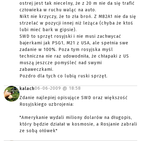
ostrej jest tak niecelny, że z 20 m nie da się trafić
człowieka w ruchu waląc na auto.
Nikt nie krzyczy, że to zła broń. Z M82A1 nie da się
strzelać w pozycji innej niż leżąca (chyba że ktoś
lubi mieć bark w gipsie).
SWD to sprzęt rosyjski i nie musi zachwycać
bajerkami jak PSG1, M21 z USA, ale spełnia swe
zadanie w 100%. Poza tym rosyjska myśl
techniczna nie raz udowodniła, że chłapaki z US
muszą jeszcze pomyśleć nad swymi
zabaweczkami.
Pozdro dla tych co lubią ruski sprzęt.
06-06-2009 @
18:58
kalach
Zdanie najlepiej opisujące SWD oraz większość
Rosyjskiego uzbrojenia:
"Amerykanie wydali miliony dolarów na długopis,
który będzie działał w kosmosie, a Rosjanie zabrali
ze sobą ołówek"