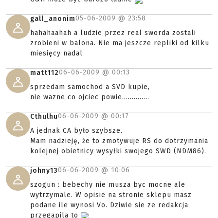
05-06-2009 @
23:58
gall_anonim
hahahaahah a ludzie przez real sworda zostali
zrobieni w balona. Nie ma jeszcze repliki od kilku
miesięcy nadal
06-06-2009 @
00:13
matt112
sprzedam samochod a SVD kupie,
nie wazne co ojciec powie..............
06-06-2009 @
00:17
Cthulhu
A jednak CA było szybsze.
Mam nadzieję, że to zmotywuje RS do dotrzymania
kolejnej obietnicy wysyłki swojego SWD (NDM86).
06-06-2009 @
10:06
johny13
szogun : bebechy nie musza byc mocne ale
wytrzymale. W opisie na stronie sklepu masz
podane ile wynosi Vo. Dziwie sie ze redakcja
przegapila to