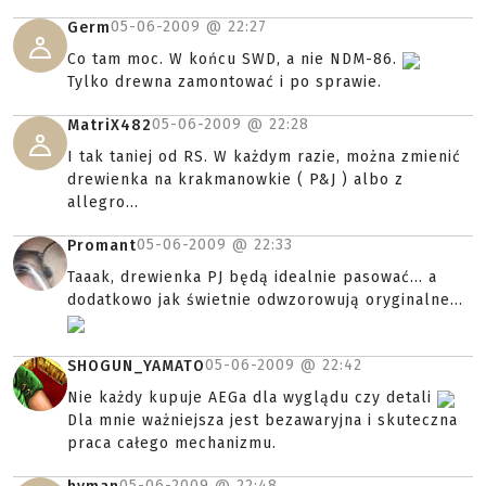
05-06-2009 @
22:27
Germ
Co tam moc. W końcu SWD, a nie NDM-86.
Tylko drewna zamontować i po sprawie.
05-06-2009 @
22:28
MatriX482
I tak taniej od RS. W każdym razie, można zmienić
drewienka na krakmanowkie ( P&J ) albo z
allegro...
05-06-2009 @
22:33
Promant
Taaak, drewienka PJ będą idealnie pasować... a
dodatkowo jak świetnie odwzorowują oryginalne...
05-06-2009 @
22:42
SHOGUN_YAMATO
Nie każdy kupuje AEGa dla wyglądu czy detali
Dla mnie ważniejsza jest bezawaryjna i skuteczna
praca całego mechanizmu.
05-06-2009 @
22:48