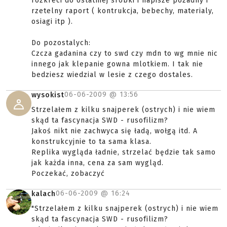
rozkreci do ostatniej srobki i napisze pozadny i
rzetelny raport ( kontrukcja, bebechy, materialy,
osiagi itp ).
Do pozostalych:
Czcza gadanina czy to swd czy mdn to wg mnie nic
innego jak klepanie gowna mlotkiem. I tak nie
bedziesz wiedzial w lesie z czego dostales.
06-06-2009 @
13:56
wysokist
Strzelałem z kilku snajperek (ostrych) i nie wiem
skąd ta fascynacja SWD - rusofilizm?
Jakoś nikt nie zachwyca się ładą, wołgą itd. A
konstrukcyjnie to ta sama klasa.
Replika wygląda ładnie, strzelać będzie tak samo
jak każda inna, cena za sam wygląd.
Poczekać, zobaczyć
06-06-2009 @
16:24
kalach
"Strzelałem z kilku snajperek (ostrych) i nie wiem
skąd ta fascynacja SWD - rusofilizm?