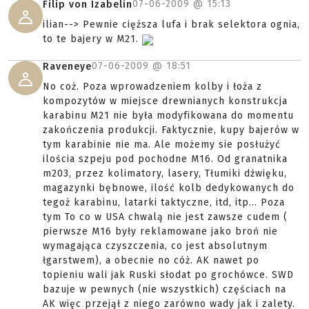
07-06-2009 @
15:13
Filip von Izabelin
ilian--> Pewnie cięższa lufa i brak selektora ognia,
to te bajery w M21.
07-06-2009 @
18:51
Raveneye
No coż. Poza wprowadzeniem kolby i łoża z
kompozytów w miejsce drewnianych konstrukcja
karabinu M21 nie była modyfikowana do momentu
zakończenia produkcji. Faktycznie, kupy bajerów w
tym karabinie nie ma. Ale możemy sie posłużyć
ilościa szpeju pod pochodne M16. Od granatnika
m203, przez kolimatory, lasery, Tłumiki dźwięku,
magazynki bębnowe, ilość kolb dedykowanych do
tegoż karabinu, latarki taktyczne, itd, itp... Poza
tym To co w USA chwalą nie jest zawsze cudem (
pierwsze M16 były reklamowane jako broń nie
wymagająca czyszczenia, co jest absolutnym
łgarstwem), a obecnie no cóż. AK nawet po
topieniu wali jak Ruski słodat po grochówce. SWD
bazuje w pewnych (nie wszystkich) częściach na
AK więc przejął z niego zarówno wady jak i zalety.