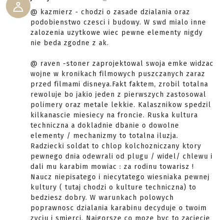
@ kazmierz - chodzi o zasade dzialania oraz
podobienstwo czesci i budowy. W swd mialo inne
zalozenia uzytkowe wiec pewne elementy nigdy
nie beda zgodne z ak.
@ raven -stoner zaprojektowal swoja emke widzac
wojne w kronikach filmowych puszczanych zaraz
przed filmami disneya.Fakt faktem, zrobil totalna
rewoluje bo jakio jeden z pierwszych zastosowal
polimery oraz metale lekkie. Kalasznikow spedzil
kilkanascie miesiecy na froncie. Ruska kultura
techniczna a dokladnie dbanie o dowolne
elementy / mechanizmy to totalna iluzja.
Radziecki soldat to chlop kolchozniczany ktory
pewnego dnia odewrali od plugu / widel/ chlewu i
dali mu karabim mowiac : za rodinu towarisz !
Naucz niepisatego i niecytatego wiesniaka pewnej
kultury ( tutaj chodzi o kulture techniczna) to
bedziesz dobry. W warunkach polowych
poprawnosc dzialania karabinu decyduje o twoim
zyciu i smierci. Najgorsze co moze byc to zaciecie