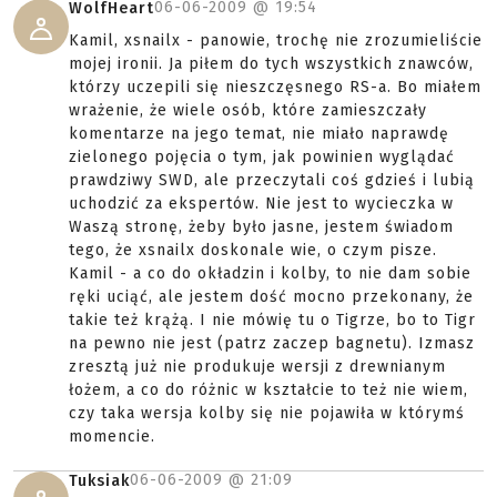
06-06-2009 @
19:54
WolfHeart
Kamil, xsnailx - panowie, trochę nie zrozumieliście
mojej ironii. Ja piłem do tych wszystkich znawców,
którzy uczepili się nieszczęsnego RS-a. Bo miałem
wrażenie, że wiele osób, które zamieszczały
komentarze na jego temat, nie miało naprawdę
zielonego pojęcia o tym, jak powinien wyglądać
prawdziwy SWD, ale przeczytali coś gdzieś i lubią
uchodzić za ekspertów. Nie jest to wycieczka w
Waszą stronę, żeby było jasne, jestem świadom
tego, że xsnailx doskonale wie, o czym pisze.
Kamil - a co do okładzin i kolby, to nie dam sobie
ręki uciąć, ale jestem dość mocno przekonany, że
takie też krążą. I nie mówię tu o Tigrze, bo to Tigr
na pewno nie jest (patrz zaczep bagnetu). Izmasz
zresztą już nie produkuje wersji z drewnianym
łożem, a co do różnic w kształcie to też nie wiem,
czy taka wersja kolby się nie pojawiła w którymś
momencie.
06-06-2009 @
21:09
Tuksiak