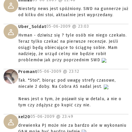
hvman
Niestety news jest spóźniony. SWD na gunnerze już
od kilku dni stoi, aktualnie jest wyprzedany.
05-06-2009 @
23:03
Uber_Soldat
Hvman - dziwisz się ? tyle osób nie niego czekało.
Teraz tylko czekać na pierwsze recenzje. Jeśli
osiągi będą obiecujące to ściągnę sobie. Mam
nadzieję, że urząd celny nie będzie robił
problemów jak przy poprzednim SWD
05-06-2009 @
23:12
Promant
Tak. "Stoi", biorąc pod uwagę strefy czasowe,
niecałe 2 doby. Na Cobra AS nadal jest.
News jest o tym, że pojawił się w detalu, a nie o
tym czy zdążysz go kupić czy nie.
05-06-2009 @
23:49
xel20
drewienka PJ może nie za bardzo ale w wykonaniu
G&H może być bardzo ładnie