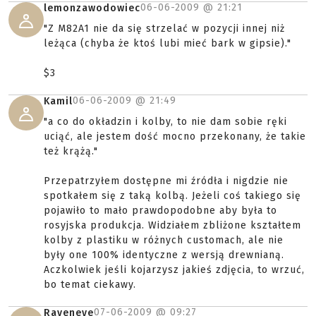
06-06-2009 @
21:21
lemonzawodowiec
"Z M82A1 nie da się strzelać w pozycji innej niż
leżąca (chyba że ktoś lubi mieć bark w gipsie)."
$3
06-06-2009 @
21:49
Kamil
"a co do okładzin i kolby, to nie dam sobie ręki
uciąć, ale jestem dość mocno przekonany, że takie
też krążą."
Przepatrzyłem dostępne mi źródła i nigdzie nie
spotkałem się z taką kolbą. Jeżeli coś takiego się
pojawiło to mało prawdopodobne aby była to
rosyjska produkcja. Widziałem zbliżone kształtem
kolby z plastiku w różnych customach, ale nie
były one 100% identyczne z wersją drewnianą.
Aczkolwiek jeśli kojarzysz jakieś zdjęcia, to wrzuć,
bo temat ciekawy.
07-06-2009 @
09:27
Raveneye