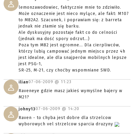
lemonzawodowiec, faktycznie mnie to zdziwiło.
Może oznaczenie jest nieco mylące, ale fakt: M107
to M82A2. Szacunek, i poprawiam się: z barreta
jednak nie złamie się barku.
Ale dyskusyjny pozostaje fakt co do celności
(jednak ma dość spory odrzut...)
Poza tym M82 jest ogromne... Dla cierpliwców,
którzy lubią campować jednym miejscu przez 4h
jest idealne, ale dla snajperów mobilnych lepsze
jest PSG-1,
SR-25, M-21, czy choćby wspomniane SWD.
07-06-2009 @
11:23
ilian
Raveneye gdzie masz jakieś wymyślne bajery w
M21?
07-06-2009 @
14:20
johny13
Raven - to chyba jest dobre dla strzelcow
wyborowych vel strzelcow sparcia druzyny