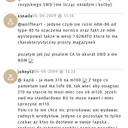
rosyjskiego SWD (nie licząc okładzin i kolby).
06-06-2009 @
13:16
xsnailx
@wolfheart - jedyne czym sie rozni ndm-86 od
type-85 to ozaczenia nornico oraz fakt ze ndm
wystepowal takze w wesji 7.62NATO ktora to ma
charakterystyczny prosty magazynek
pozatym jak juz pisalem CA to akurat SWD a nie
NDM
06-06-2009 @
13:33
johny13
@ kazik - ja mam 370 na m100
Z tego co
pamietam swd ma lufe 08, tak wiec aby osiagnac
370 na starcie to musi miec cos ok m120. Jezeli
swd ma standardowo BU to moze nawet i miec
sprezyne m110.
Poki co to nie chce nic prorokowac ani wydawac
zadnych wredyktow. Jedyne co pozostaje to tylko
czekac az ktos to dostanie w swoje lapska ,