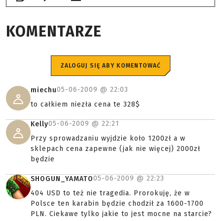
KOMENTARZE
ZALOGUJ SIĘ ABY KOMENTOWAĆ
05-06-2009 @
22:03
miechu
to całkiem niezła cena te 328$
05-06-2009 @
22:21
Kelly
Przy sprowadzaniu wyjdzie koło 1200zł a w
sklepach cena zapewne (jak nie więcej) 2000zł
będzie
05-06-2009 @
22:23
SHOGUN_YAMATO
404 USD to też nie tragedia. Prorokuję, że w
Polsce ten karabin będzie chodził za 1600-1700
PLN. Ciekawe tylko jakie to jest mocne na starcie?