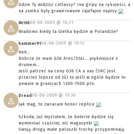
Gdzie Ty widzisz cutlassy? Ine gripy na rękojeści, a
na zamku były grawerowane zajefajne napisy
06-06-2009 @
16:21
MrHK
Wiadomo kiedy ta Gietka będzie w Polandzie?
06-06-2009 @
19:12
hammer91
Heh...
Dobrze że mam G36 Ares/Star... piękniejsze z
drumem...
Jeśli patrzeć na ceny G36 CA u nas (SRC jest
przecież lepsze od JG) to jeśli w ogóle będzie to
pewnie w granicach 1300-1500 pln.
06-06-2009 @
19:36
Dread
Jak mag, to zwracam honor replice
Szkoda, już myślałem, że baterie będzie się
wymieniać częściej, niż magazynki
Swoją drogą małe paluszki trochę przypominają