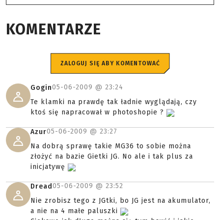
KOMENTARZE
ZALOGUJ SIĘ ABY KOMENTOWAĆ
05-06-2009 @
23:24
Gogin
Te klamki na prawdę tak ładnie wyglądają, czy
ktoś się napracował w photoshopie ?
05-06-2009 @
23:27
Azur
Na dobrą sprawę takie MG36 to sobie można
złożyć na bazie Gietki JG. No ale i tak plus za
inicjatywę
05-06-2009 @
23:52
Dread
Nie zrobisz tego z JGtki, bo JG jest na akumulator,
a nie na 4 małe paluszki