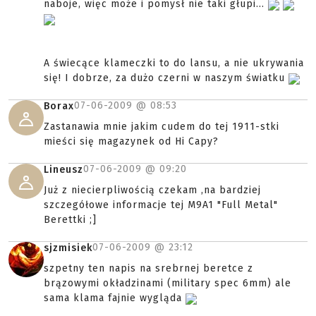
naboje, więc może i pomysł nie taki głupi...
A świecące klameczki to do lansu, a nie ukrywania
się! I dobrze, za dużo czerni w naszym światku
07-06-2009 @
08:53
Borax
Zastanawia mnie jakim cudem do tej 1911-stki
mieści się magazynek od Hi Capy?
07-06-2009 @
09:20
Lineusz
Już z niecierpliwością czekam ,na bardziej
szczegółowe informacje tej M9A1 "Full Metal"
Berettki ;]
07-06-2009 @
23:12
sjzmisiek
szpetny ten napis na srebrnej beretce z
brązowymi okładzinami (military spec 6mm) ale
sama klama fajnie wygląda