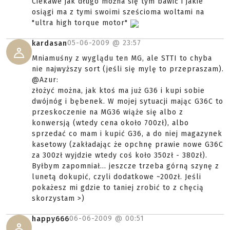
Ciekawe jak długo można się tym bawić i jakie
osiągi ma z tymi swoimi sześcioma woltami na
"ultra high torque motor"
05-06-2009 @
23:57
kardasan
Mniamuśny z wyglądu ten MG, ale STTI to chyba
nie najwyższy sort (jeśli się mylę to przepraszam).
@Azur:
złożyć można, jak ktoś ma już G36 i kupi sobie
dwójnóg i bębenek. W mojej sytuacji mając G36C to
przeskoczenie na MG36 wiąże się albo z
konwersją (wtedy cena około 700zł), albo
sprzedać co mam i kupić G36, a do niej magazynek
kasetowy (zakładając że opchnę prawie nowe G36C
za 300zł wyjdzie wtedy coś koło 350zł - 380zł).
Byłbym zapomniał... jeszcze trzeba górną szynę z
lunetą dokupić, czyli dodatkowe ~200zł. Jeśli
pokażesz mi gdzie to taniej zrobić to z chęcią
skorzystam >)
06-06-2009 @
00:51
happy666