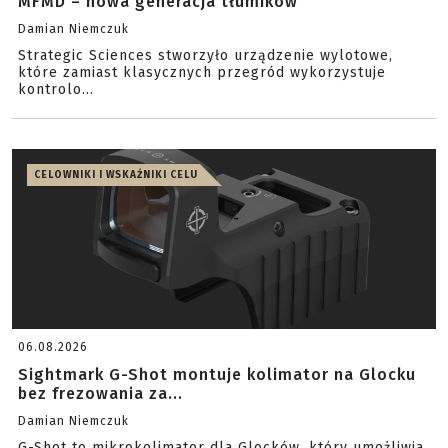
MFMD – nowa generacja tłumików
Damian Niemczuk
Strategic Sciences stworzyło urządzenie wylotowe,
które zamiast klasycznych przegród wykorzystuje
kontrolo...
CELOWNIKI I WSKAŹNIKI CELU
06.08.2026
Sightmark G-Shot montuje kolimator na Glocku
bez frezowania za...
Damian Niemczuk
G-Shot to mikrokolimator dla Glocków, który umożliwia