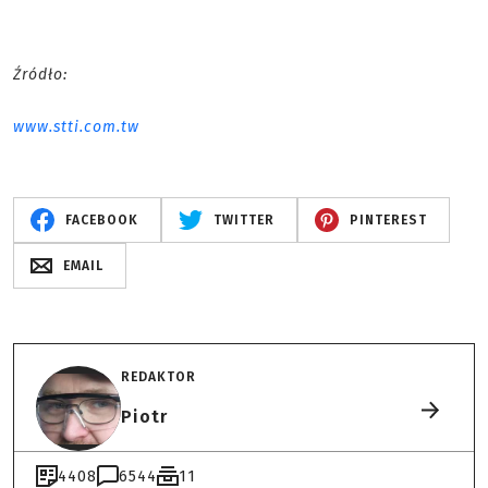
Źródło:
www.stti.com.tw
FACEBOOK
TWITTER
PINTEREST
EMAIL
REDAKTOR
Piotr
4408
6544
11