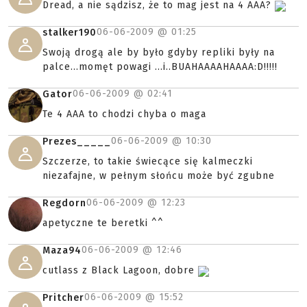
Dread, a nie sądzisz, że to mag jest na 4 AAA?
06-06-2009 @
01:25
stalker190
Swoją drogą ale by było gdyby repliki były na
palce...momęt powagi ...i..BUAHAAAAHAAAA:D!!!!!
06-06-2009 @
02:41
Gator
Te 4 AAA to chodzi chyba o maga
06-06-2009 @
10:30
Prezes_____
Szczerze, to takie świecące się kalmeczki
niezafajne, w pełnym słońcu może być zgubne
06-06-2009 @
12:23
Regdorn
apetyczne te beretki ^^
06-06-2009 @
12:46
Maza94
cutlass z Black Lagoon, dobre
06-06-2009 @
15:52
Pritcher