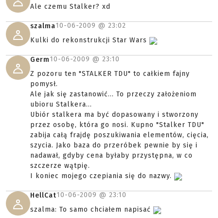
Ale czemu Stalker? xd
10-06-2009 @
23:02
szalma
Kulki do rekonstrukcji Star Wars
10-06-2009 @
23:10
Germ
Z pozoru ten "STALKER TDU" to całkiem fajny
pomysł.
Ale jak się zastanowić... To przeczy założeniom
ubioru Stalkera...
Ubiór stalkera ma być dopasowany i stworzony
przez osobę, która go nosi. Kupno "Stalker TDU"
zabija całą frajdę poszukiwania elementów, cięcia,
szycia. Jako baza do przeróbek pewnie by się i
nadawał, gdyby cena byłaby przystępna, w co
szczerze wątpię.
I koniec mojego czepiania się do nazwy.
10-06-2009 @
23:10
HellCat
szalma: To samo chciałem napisać