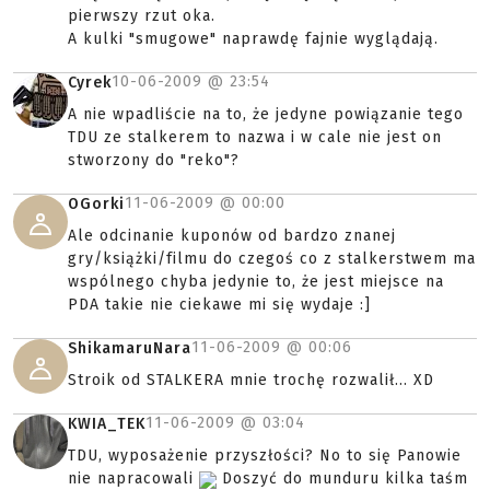
pierwszy rzut oka.
A kulki "smugowe" naprawdę fajnie wyglądają.
10-06-2009 @
23:54
Cyrek
A nie wpadliście na to, że jedyne powiązanie tego
TDU ze stalkerem to nazwa i w cale nie jest on
stworzony do "reko"?
11-06-2009 @
00:00
OGorki
Ale odcinanie kuponów od bardzo znanej
gry/książki/filmu do czegoś co z stalkerstwem ma
wspólnego chyba jedynie to, że jest miejsce na
PDA takie nie ciekawe mi się wydaje :]
11-06-2009 @
00:06
ShikamaruNara
Stroik od STALKERA mnie trochę rozwalił... XD
11-06-2009 @
03:04
KWIA_TEK
TDU, wyposażenie przyszłości? No to się Panowie
nie napracowali
Doszyć do munduru kilka taśm