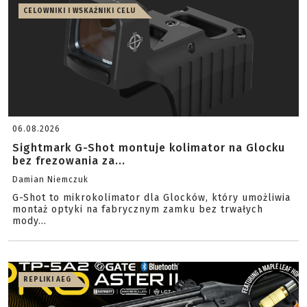
CELOWNIKI I WSKAŹNIKI CELU
06.08.2026
Sightmark G-Shot montuje kolimator na Glocku
bez frezowania za...
Damian Niemczuk
G-Shot to mikrokolimator dla Glocków, który umożliwia
montaż optyki na fabrycznym zamku bez trwałych
mody...
REPLIKI AEG