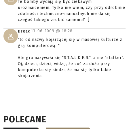
Te bomby wydają się być ciekawym
urozmaiceniem. Tylko nie wiem, czy przy odrobinie
zdolności techniczno-manualnych nie da się
czegoś takiego zrobić samemu? :]
13-06-2009 @
18:28
Dread
"to od nazwy kojarzącej się w masowej kulturze z
grą komputerową. "
Ale gra nazywała się "S.T.A.L.K.E.R.", a nie "stalker".
Oj, dzieci, dzieci, widzę, że coś za dużo przy
komputerku się siedzi, że ma się tylko takie
skojarzenia.
POLECANE