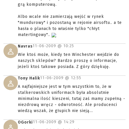
grą komputerową.
Albo wcale nie zamierzają wejść w rynek
"mundurowy" i pozostaną w rejonie airsoftu.. a te
hasła o planach to właśnie tylko "chłyt
matertingowy"..
11-06-2009 @
10:25
Navras
Wie ktoś może, kiedy ten Winchester wejdzie do
naszych sklepów? Bardzo proszę o informacje,
jeżeli ktoś takowe posiada. Z góry dziękuję.
11-06-2009 @
12:55
Tony Halik
A najfajniejsze jest w tym wszystkim to, że w
stalkerowskich uniformach była absolutnie
minimalna ilość kieszeni, tutaj zaś mamy zupełną -
niezdrową wręcz - odwrotność. Ale producenci
wiedzą wszak, że głupich nie sieją...
11-06-2009 @
14:29
OGorki