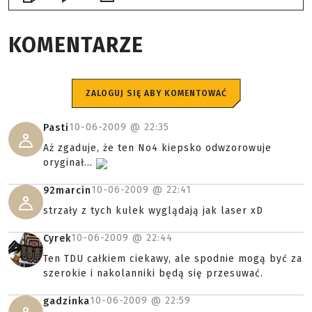
KOMENTARZE
ZALOGUJ SIĘ ABY KOMENTOWAĆ
10-06-2009 @
22:35
Pasti
Aż zgaduje, że ten No4 kiepsko odwzorowuje
oryginał...
10-06-2009 @
22:41
92marcin
strzały z tych kulek wyglądają jak laser xD
10-06-2009 @
22:44
Cyrek
Ten TDU całkiem ciekawy, ale spodnie mogą być za
szerokie i nakolanniki będą się przesuwać.
10-06-2009 @
22:59
gadzinka