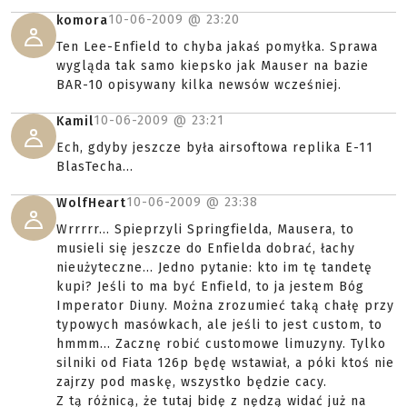
10-06-2009 @
23:20
komora
Ten Lee-Enfield to chyba jakaś pomyłka. Sprawa
wygląda tak samo kiepsko jak Mauser na bazie
BAR-10 opisywany kilka newsów wcześniej.
10-06-2009 @
23:21
Kamil
Ech, gdyby jeszcze była airsoftowa replika E-11
BlasTecha...
10-06-2009 @
23:38
WolfHeart
Wrrrrr... Spieprzyli Springfielda, Mausera, to
musieli się jeszcze do Enfielda dobrać, łachy
nieużyteczne... Jedno pytanie: kto im tę tandetę
kupi? Jeśli to ma być Enfield, to ja jestem Bóg
Imperator Diuny. Można zrozumieć taką chałę przy
typowych masówkach, ale jeśli to jest custom, to
hmmm... Zacznę robić customowe limuzyny. Tylko
silniki od Fiata 126p będę wstawiał, a póki ktoś nie
zajrzy pod maskę, wszystko będzie cacy.
Z tą różnicą, że tutaj bidę z nędzą widać już na