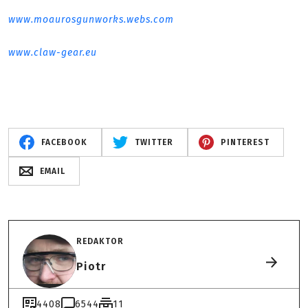
www.moaurosgunworks.webs.com
www.claw-gear.eu
FACEBOOK
TWITTER
PINTEREST
EMAIL
REDAKTOR
Piotr
4408
6544
11