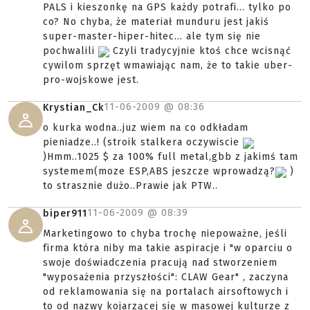
PALS i kieszonkę na GPS każdy potrafi... tylko po
co? No chyba, że materiał munduru jest jakiś
super-master-hiper-hitec... ale tym się nie
pochwalili
Czyli tradycyjnie ktoś chce wcisnąć
cywilom sprzęt wmawiając nam, że to takie uber-
pro-wojskowe jest.
11-06-2009 @
08:36
Krystian_Ck
o kurka wodna..juz wiem na co odkładam
pieniadze..! (stroik stalkera oczywiscie
)Hmm..1025 $ za 100% full metal,gbb z jakimś tam
systemem(moze ESP,ABS jeszcze wprowadzą?
)
to strasznie dużo..Prawie jak PTW..
11-06-2009 @
08:39
biper911
Marketingowo to chyba trochę niepoważne, jeśli
firma która niby ma takie aspiracje i "w oparciu o
swoje doświadczenia pracują nad stworzeniem
"wyposażenia przyszłości": CLAW Gear" , zaczyna
od reklamowania się na portalach airsoftowych i
to od nazwy kojarzącej się w masowej kulturze z