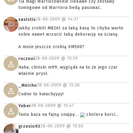
Tia magi Warriorowskie ciekawe czy zestawy
tuningowe od Warriora bedą pasować..
28-06-2009 @
14:37
xasistis
Jakby zrobili M82A1 za taką kasę to chyba warto
sobie nawet wrzucić taką dekorację na ścianę.
A może jeszcze zrobią XM500?
28-06-2009 @
15:19
rucznoi
Haha, chiński m99, wygląda na to że jego czar
właśnie prysł.
28-06-2009 @
15:26
_Mnichu
Cudne te kałachyyyy!
28-06-2009 @
15:47
Yuber
Tania baza na fajną snajpę...
cholera korci...
28-06-2009 @
15:50
grzesio93