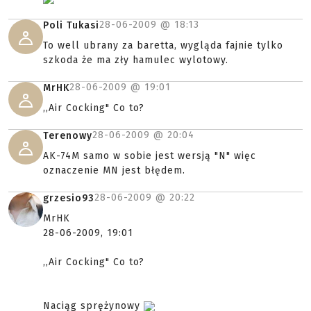
28-06-2009 @
18:13
Poli Tukasi
To well ubrany za baretta, wygląda fajnie tylko
szkoda że ma zły hamulec wylotowy.
28-06-2009 @
19:01
MrHK
,,Air Cocking" Co to?
28-06-2009 @
20:04
Terenowy
AK-74M samo w sobie jest wersją "N" więc
oznaczenie MN jest błędem.
28-06-2009 @
20:22
grzesio93
MrHK
28-06-2009, 19:01
,,Air Cocking" Co to?
Naciąg sprężynowy