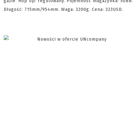
gazie. Hop Up: regulowany. Pojemność magazynka: 50BB.
Długość: 715mm/954mm. Waga: 3200g. Cena: 323USD.