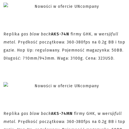
Replika
gas blow back
AKS-74N
firmy GHK, w wersji
full
metal
. Prędkość początkowa: 360-380fps na 0.2g BB i top
gazie. Hop Up: regulowany. Pojemność magazynka: 50BB.
Długość: 710mm/943mm. Waga: 3100g. Cena: 323USD.
Replika
gas blow back
AKS-74MN
firmy GHK, w wersji
full
metal
. Prędkość początkowa: 360-380fps na 0.2g BB i top