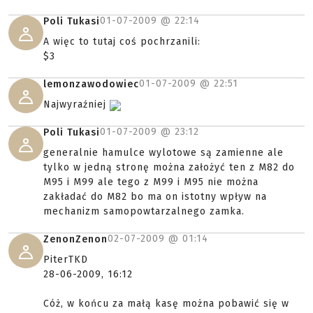
01-07-2009 @
22:14
Poli Tukasi
A więc to tutaj coś pochrzanili:
$3
01-07-2009 @
22:51
lemonzawodowiec
Najwyraźniej
01-07-2009 @
23:12
Poli Tukasi
generalnie hamulce wylotowe są zamienne ale
tylko w jedną stronę można założyć ten z M82 do
M95 i M99 ale tego z M99 i M95 nie można
zakładać do M82 bo ma on istotny wpływ na
mechanizm samopowtarzalnego zamka.
02-07-2009 @
01:14
ZenonZenon
PiterTKD
28-06-2009, 16:12
Cóż, w końcu za małą kasę można pobawić się w