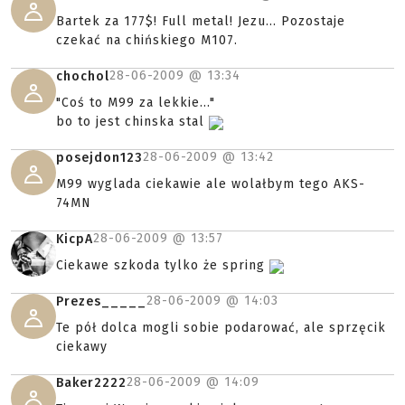
Bartek za 177$! Full metal! Jezu... Pozostaje
czekać na chińskiego M107.
28-06-2009 @
13:34
chochol
"Coś to M99 za lekkie..."
bo to jest chinska stal
28-06-2009 @
13:42
posejdon123
M99 wyglada ciekawie ale wolałbym tego AKS-
74MN
28-06-2009 @
13:57
KicpA
Ciekawe szkoda tylko że spring
28-06-2009 @
14:03
Prezes_____
Te pół dolca mogli sobie podarować, ale sprzęcik
ciekawy
28-06-2009 @
14:09
Baker2222