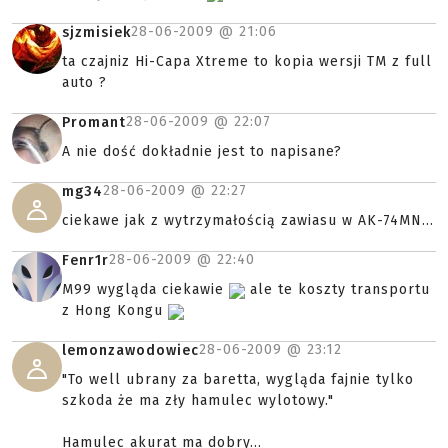
28-06-2009 @
21:06
sjzmisiek
ta czajniz Hi-Capa Xtreme to kopia wersji TM z full
auto ?
28-06-2009 @
22:07
Promant
A nie dość dokładnie jest to napisane?
28-06-2009 @
22:27
mg34
ciekawe jak z wytrzymałością zawiasu w AK-74MN...
28-06-2009 @
22:40
Fenr1r
M99 wygląda ciekawie
ale te koszty transportu
z Hong Kongu
28-06-2009 @
23:12
lemonzawodowiec
"To well ubrany za baretta, wygląda fajnie tylko
szkoda że ma zły hamulec wylotowy."
Hamulec akurat ma dobry...