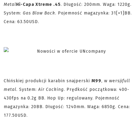
Metal
Hi-Capa Xtreme .45
. Długość: 200mm. Waga: 1220g.
System:
Gas Blow Back
. Pojemność magazynka: 31[+1]BB.
Cena: 63.50USD.
Chińskiej produkcji karabin snajperski
M99
, w wersji
full
metal
. System:
Air Cocking
. Prędkość początkowa: 400-
430fps na 0.2g BB. Hop Up: regulowany. Pojemność
magazynka: 20BB. Długość: 1240mm. Waga: 6850g. Cena:
177.50USD.