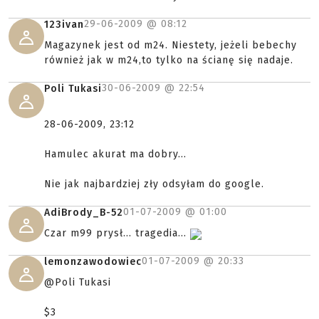
29-06-2009 @
08:12
123ivan
Magazynek jest od m24. Niestety, jeżeli bebechy
również jak w m24,to tylko na ścianę się nadaje.
30-06-2009 @
22:54
Poli Tukasi
28-06-2009, 23:12
Hamulec akurat ma dobry...
Nie jak najbardziej zły odsyłam do google.
01-07-2009 @
01:00
AdiBrody_B-52
Czar m99 prysł... tragedia...
01-07-2009 @
20:33
lemonzawodowiec
@Poli Tukasi
$3