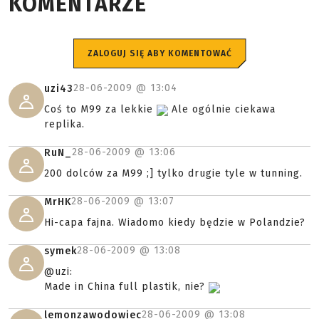
KOMENTARZE
ZALOGUJ SIĘ ABY KOMENTOWAĆ
28-06-2009 @
13:04
uzi43
Coś to M99 za lekkie
Ale ogólnie ciekawa
replika.
28-06-2009 @
13:06
RuN_
200 dolców za M99 ;] tylko drugie tyle w tunning.
28-06-2009 @
13:07
MrHK
Hi-capa fajna. Wiadomo kiedy będzie w Polandzie?
28-06-2009 @
13:08
symek
@uzi:
Made in China full plastik, nie?
28-06-2009 @
13:08
lemonzawodowiec