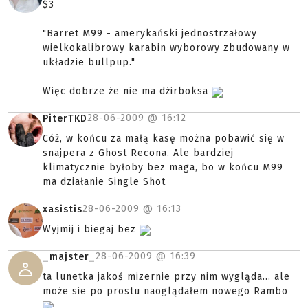
$3
"Barret M99 - amerykański jednostrzałowy
wielkokalibrowy karabin wyborowy zbudowany w
układzie bullpup."
Więc dobrze że nie ma dżirboksa
28-06-2009 @
16:12
PiterTKD
Cóż, w końcu za małą kasę można pobawić się w
snajpera z Ghost Recona. Ale bardziej
klimatycznie byłoby bez maga, bo w końcu M99
ma działanie Single Shot
28-06-2009 @
16:13
xasistis
Wyjmij i biegaj bez
28-06-2009 @
16:39
_majster_
ta lunetka jakoś mizernie przy nim wygląda... ale
może sie po prostu naoglądałem nowego Rambo