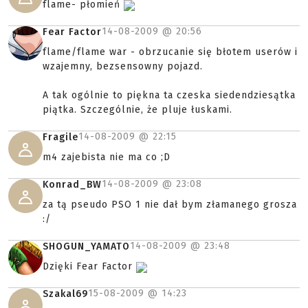
flame- płomień
14-08-2009 @
20:56
Fear Factor
flame/flame war - obrzucanie się błotem userów i
wzajemny, bezsensowny pojazd.
A tak ogólnie to piękna ta czeska siedendziesątka
piątka. Szczególnie, że pluje łuskami.
14-08-2009 @
22:15
Fragile
m4 zajebista nie ma co ;D
14-08-2009 @
23:08
Konrad_BW
za tą pseudo PSO 1 nie dał bym złamanego grosza
:/
14-08-2009 @
23:48
SHOGUN_YAMATO
Dzięki Fear Factor
15-08-2009 @
14:23
Szakal69