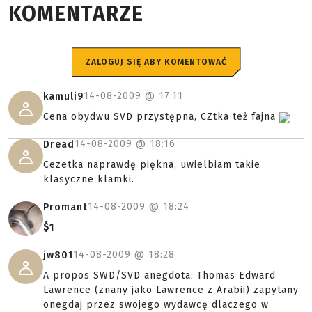
KOMENTARZE
ZALOGUJ SIĘ ABY KOMENTOWAĆ
14-08-2009 @
17:11
kamuli9
Cena obydwu SVD przystępna, CZtka też fajna
14-08-2009 @
18:16
Dread
Cezetka naprawdę piękna, uwielbiam takie
klasyczne klamki.
14-08-2009 @
18:24
Promant
$1
14-08-2009 @
18:28
jw801
A propos SWD/SVD anegdota: Thomas Edward
Lawrence (znany jako Lawrence z Arabii) zapytany
onegdaj przez swojego wydawcę dlaczego w