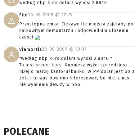
według nbp kurs dolara wynosi 2.8840
16-08-2009 @
12:29
Filq
Przystepna emka. Ciekawe ile miejsca zajelaby po
calkowitym demontarzu i odpowiednim ulozeniu
czesci
20-08-2009 @
13:07
Viamortis
"według nbp kurs dolara wynosi 2.8840 "
To jest średni kurs. Kupujesz wyżej sprzedajesz
niżej o marżę kantoru/banku. W PP dolar jest po 3
zeta i to was powinno interesować, bo nikt z nas
nie wymienia dewizy w nbp.
POLECANE