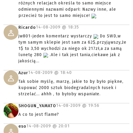
różnych relacjach określa to samo miejsce
odmiennymi nazwami odparł: Nazwy inne, ale
przecież to jest to samo miejsce!
14-08-2009 @
18:35
Ricardo
jw801-jeden komentarz wystarczy
Do SWD,w
tym samym sklepie jest sam za 62$,przyjąwszy,że
1$ to 3,50 wychodzi za niego ok 217zł,a za samą
lunetę 280
.Ale i tak jest tania,ciekawe jak z
jakością...
14-08-2009 @
18:40
Azur
Tak sobie myślę, marzę, jakie to by było piękne,
kupować 2000 sztuk biodegradalnych łusek i
strzelać... ahhh , to byłoby wspaniałe.
14-08-2009 @
19:56
SHOGUN_YAMATO
A co to jest flame?
14-08-2009 @
20:01
eso