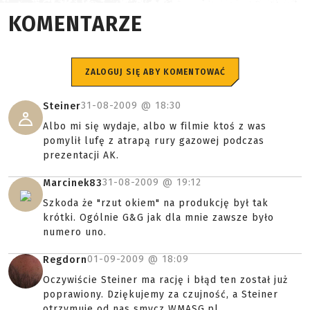
KOMENTARZE
ZALOGUJ SIĘ ABY KOMENTOWAĆ
31-08-2009 @
18:30
Steiner
Albo mi się wydaje, albo w filmie ktoś z was
pomylił lufę z atrapą rury gazowej podczas
prezentacji AK.
31-08-2009 @
19:12
Marcinek83
Szkoda że "rzut okiem" na produkcję był tak
krótki. Ogólnie G&G jak dla mnie zawsze było
numero uno.
01-09-2009 @
18:09
Regdorn
Oczywiście Steiner ma rację i błąd ten został już
poprawiony. Dziękujemy za czujność, a Steiner
otrzymuje od nas smycz WMASG.pl.