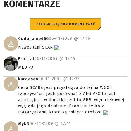
KOMENTARZE
ZALOGUJ SIĘ ABY KOMENTOWAĆ
06-11-2009 @
17:16
Codename666
Nawet tani SCAR
06-11-2009 @
17:19
Frontal
MEU <3
06-11-2009 @
17:33
kardasan
Cena SCARa jest przystająca do tej na WGC i
rzeczywiście jeśli porównać z AEG VFC to jest
atrakcyjna i w dodatku jest to GBB, więc ciekawiej
wygląda jego działanie. Problem tylko z
magazynkami, które są "nieco" droższe
06-11-2009 @
17:41
MyN3