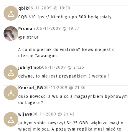
06-11-2009 @
18:30
qbik
CQB 410 fps :/ Niedługo po 500 będą mialy.
06-11-2009 @
19:37
Promant
@PiotrKa
A co ma piernik do wiatraka? News nie jest o
ofercie Taiwangun.
06-11-2009 @
21:26
johny1mob
dziwne, to nie jest przypadkiem 3 wersja ?
06-11-2009 @
21:36
Konrad_BW
dużo nowości z WE a co z magazynkiem bębnowym
do Lugera ?
06-11-2009 @
21:43
wija99
Ja bym sobie zażyczył Sr-25 GBB. większe magi =
więcej miejsca. A poza tym replika musi mieć te