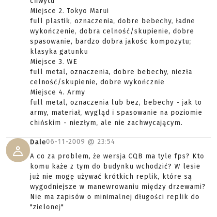
chwytu
Miejsce 2. Tokyo Marui
full plastik, oznaczenia, dobre bebechy, ładne
wykończenie, dobra celność/skupienie, dobre
spasowanie, bardzo dobra jakośc kompozytu;
klasyka gatunku
Miejsce 3. WE
full metal, oznaczenia, dobre bebechy, niezła
celność/skupienie, dobre wykończnie
Miejsce 4. Army
full metal, oznaczenia lub bez, bebechy - jak to
army, materiał, wygląd i spasowanie na poziomie
chińskim - niezłym, ale nie zachwycającym.
06-11-2009 @
23:54
Dale
A co za problem, że wersja CQB ma tyle fps? Kto
komu każe z tym do budynku wchodzić? W lesie
już nie mogę używać krótkich replik, które są
wygodniejsze w manewrowaniu między drzewami?
Nie ma zapisów o minimalnej długości replik do
"zielonej"