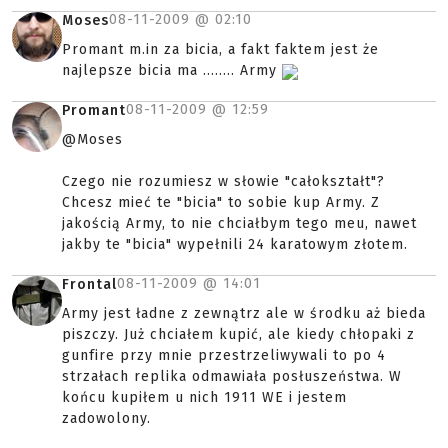
08-11-2009 @
02:10
Moses
Promant m.in za bicia, a fakt faktem jest że
najlepsze bicia ma ........ Army
08-11-2009 @
12:59
Promant
@Moses
Czego nie rozumiesz w słowie "całokształt"?
Chcesz mieć te "bicia" to sobie kup Army. Z
jakością Army, to nie chciałbym tego meu, nawet
jakby te "bicia" wypełnili 24 karatowym złotem.
08-11-2009 @
14:01
Frontal
Army jest ładne z zewnątrz ale w środku aż bieda
piszczy. Już chciałem kupić, ale kiedy chłopaki z
gunfire przy mnie przestrzeliwywali to po 4
strzałach replika odmawiała posłuszeństwa. W
końcu kupiłem u nich 1911 WE i jestem
zadowolony.