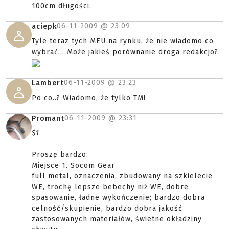
100cm długości.
06-11-2009 @
23:09
aciepk
Tyle teraz tych MEU na rynku, że nie wiadomo co
wybrać... Może jakieś porównanie droga redakcjo?
06-11-2009 @
23:23
Lambert
Po co..? Wiadomo, że tylko TM!
06-11-2009 @
23:31
Promant
$1
Proszę bardzo:
Miejsce 1. Socom Gear
full metal, oznaczenia, zbudowany na szkielecie
WE, trochę lepsze bebechy niż WE, dobre
spasowanie, ładne wykończenie; bardzo dobra
celność/skupienie, bardzo dobra jakość
zastosowanych materiałów, świetne okładziny