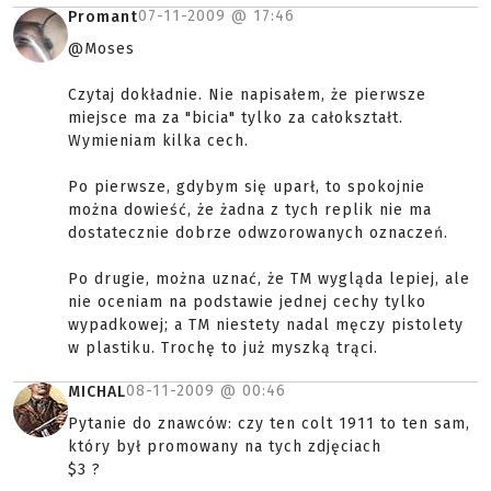
07-11-2009 @
17:46
Promant
@Moses
Czytaj dokładnie. Nie napisałem, że pierwsze
miejsce ma za "bicia" tylko za całokształt.
Wymieniam kilka cech.
Po pierwsze, gdybym się uparł, to spokojnie
można dowieść, że żadna z tych replik nie ma
dostatecznie dobrze odwzorowanych oznaczeń.
Po drugie, można uznać, że TM wygląda lepiej, ale
nie oceniam na podstawie jednej cechy tylko
wypadkowej; a TM niestety nadal męczy pistolety
w plastiku. Trochę to już myszką trąci.
08-11-2009 @
00:46
MICHAL
Pytanie do znawców: czy ten colt 1911 to ten sam,
który był promowany na tych zdjęciach
$3 ?