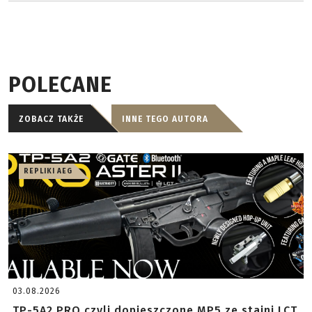
POLECANE
ZOBACZ TAKŻE
INNE TEGO AUTORA
REPLIKI AEG
03.08.2026
TP-5A2 PRO czyli dopieszczone MP5 ze stajni LCT