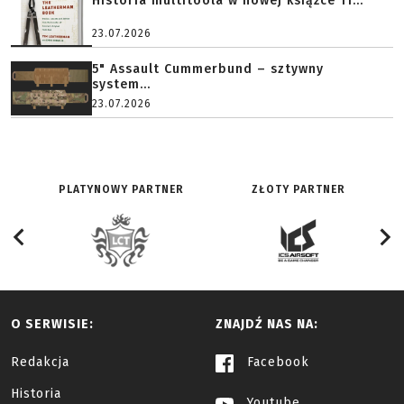
Historia multitoola w nowej książce Ti...
23.07.2026
5" Assault Cummerbund – sztywny
system...
23.07.2026
PLATYNOWY PARTNER
ZŁOTY PARTNER
O SERWISIE:
ZNAJDŹ NAS NA:
Redakcja
Facebook
Historia
Youtube