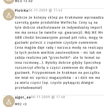
MEU <3 xD
06-11-2009 @
17:43
PiotrKa
Dobrze że kolejny sklep po Krakmanie wprowadza
szeroką game produktów WeiTecha. Ceny są na
tyle dobrze skalkulowane że indywidualny import
nie ma sensu (w świetle np. gwarancji). Mój WE M4
GBB chodzi bezawaryjnie ponad pół roku, mogę te
gazówki polecić z zupełnie czystym sumieniem.
Cena magów daje radę i narzuca modę na realcapy
(a tych jestem wielkim zwolennikiem - nic tak nie
zabija realizmu jak "grzechotki"- ale to temat na
inna rozmowę...). Byłoby dobrze gdyby Specshop
rozszerzył ofertę o części zamienne do długich
gazówek. Przypominam że krakman na początku
nie miał nic oprócz magazynków - a i dziś nie ma
za wielu części (np. często pękającej dźwigni
przeładowania!)
06-11-2009 @
17:48
ajgor_aa
M92 <3