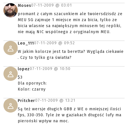
07-11-2009 @
03:01
Moses
promant z całym szacunkiem ale twoiersdzisdz ze
MEU SG zajmuje 1 miejsce min za bicia, tylko ze
bicia wlasnie sa największym minusem tej repliki,
nie mają NIC wspólnego z oryginalnym MEU.
07-11-2009 @
09:52
Leo_111
W jakim kolorze jest ta beretta? Wygląda ciekawie
. Czy to tylko gra światła?
07-11-2009 @
10:50
lopez
$3
Dla opornych:
Kolor: czarny
07-11-2009 @
13:21
Pritcher
Są też wersje długich GBB z WE o mniejszej ilości
fps, 330-350. Tyle że w gaziakach długość lufy ma
pieroński wpływ na moc.