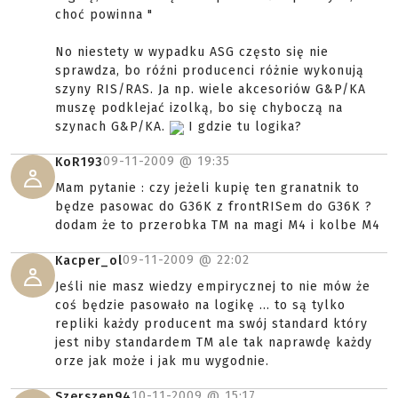
choć powinna "
No niestety w wypadku ASG często się nie
sprawdza, bo róźni producenci różnie wykonują
szyny RIS/RAS. Ja np. wiele akcesoriów G&P/KA
muszę podklejać izolką, bo się chyboczą na
szynach G&P/KA.
I gdzie tu logika?
09-11-2009 @
19:35
KoR193
Mam pytanie : czy jeżeli kupię ten granatnik to
będze pasowac do G36K z frontRISem do G36K ?
dodam że to przerobka TM na magi M4 i kolbe M4
09-11-2009 @
22:02
Kacper_ol
Jeśli nie masz wiedzy empirycznej to nie mów że
coś będzie pasowało na logikę ... to są tylko
repliki każdy producent ma swój standard który
jest niby standardem TM ale tak naprawdę każdy
orze jak może i jak mu wygodnie.
10-11-2009 @
15:17
Szerszen94