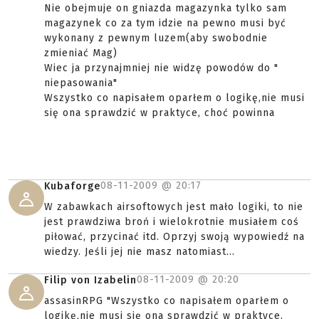
Nie obejmuje on gniazda magazynka tylko sam
magazynek co za tym idzie na pewno musi być
wykonany z pewnym luzem(aby swobodnie
zmieniać Mag)
Wiec ja przynajmniej nie widzę powodów do "
niepasowania"
Wszystko co napisałem oparłem o logikę,nie musi
się ona sprawdzić w praktyce, choć powinna
08-11-2009 @
20:17
Kubaforge
W zabawkach airsoftowych jest mało logiki, to nie
jest prawdziwa broń i wielokrotnie musiałem coś
piłować, przycinać itd. Oprzyj swoją wypowiedź na
wiedzy. Jeśli jej nie masz natomiast...
08-11-2009 @
20:20
Filip von Izabelin
assasinRPG "Wszystko co napisałem oparłem o
logikę,nie musi się ona sprawdzić w praktyce,