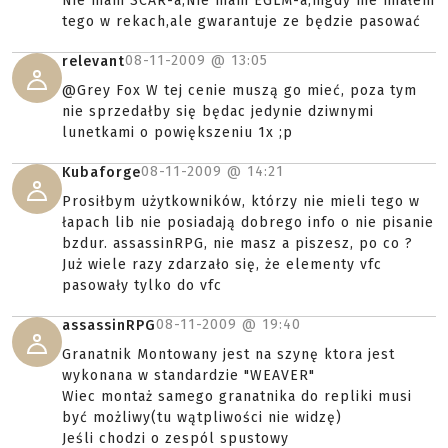
Nie mam SCAR-a,Nie mam EGLM-a,nigdy nie miałem
tego w rekach,ale gwarantuje ze będzie pasować
08-11-2009 @
13:05
relevant
@Grey Fox W tej cenie muszą go mieć, poza tym
nie sprzedałby się będac jedynie dziwnymi
lunetkami o powiększeniu 1x ;p
08-11-2009 @
14:21
Kubaforge
Prosiłbym użytkowników, którzy nie mieli tego w
łapach lib nie posiadają dobrego info o nie pisanie
bzdur. assassinRPG, nie masz a piszesz, po co ?
Już wiele razy zdarzało się, że elementy vfc
pasowały tylko do vfc
08-11-2009 @
19:40
assassinRPG
Granatnik Montowany jest na szynę ktora jest
wykonana w standardzie "WEAVER"
Wiec montaż samego granatnika do repliki musi
być możliwy(tu wątpliwości nie widzę)
Jeśli chodzi o zespól spustowy