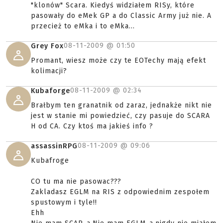
"klonów" Scara. Kiedyś widziałem RISy, które
pasowały do eMek GP a do Classic Army już nie. A
przecież to eMka i to eMka...
08-11-2009 @
01:50
Grey Fox
Promant, wiesz może czy te EOTechy mają efekt
kolimacji?
08-11-2009 @
02:34
Kubaforge
Brałbym ten granatnik od zaraz, jednakże nikt nie
jest w stanie mi powiedzieć, czy pasuje do SCARA
H od CA. Czy ktoś ma jakieś info ?
08-11-2009 @
09:06
assassinRPG
Kubafroge
CO tu ma nie pasowac???
Zakladasz EGLM na RIS z odpowiednim zespołem
spustowym i tyle!!
Ehh