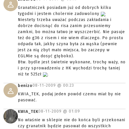
Granatniczek posiadam już od dobrych kilku
tygodni i jestem cholernie zadowolony
Niestety trzeba uważać podczas zakładania i
dobrze docisnąć do risa zanim przesuniemy
zamkni, bo można łatwo je wyszczerbić. Nie pasuje
też do g36 z risem i nie wiem dlaczego. Po prostu
odpada tak, jakby szyna była za wąska (pewnie
jest za nią zbyt mało miejsca, bo zaczepy w
EGLMie są dosyć głęboko).
Btw. bydle jest świetnie wykonane, trochę waży, no
i przy sprowadzeniu z HK wychodzi trochę taniej
niż te 525zł
.
08-11-2009 @
00:23
benizo
KWIA_TEK, podaj jeden powód czemu miał by nie
pasować.
08-11-2009 @
01:09
KWIA_TEK
No właśnie w sklepie nie do końca byli przekonani
czy granatnik będzie pasował do wszystkich