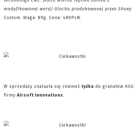
technologii CNC.
Jest
to wierna replika zamka z
modyfikowanej wersji Glocka produkowanej przez Shuey
Custom.
Waga: 89g. Cena: 480PLN.
W sprzedaży znalazła się również
łyżka
do granatów ASG
firmy
Airsoft Innovations
.