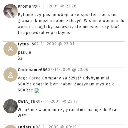
07-11-2009 @
22:26
Promant
Pytanie czy pasuje obejma ze spustem, bo sam
granatnik można sobie założyć. W sumie obejma do
wersji L mogłaby pasować, ale nie wiem czy ktoś
to sprawdzał w praktyce.
07-11-2009 @
23:01
tytus_5
pasuje
$3
07-11-2009 @
23:06
Codename666
Vega Force Company za 525zł? Gdybym miał
SCAR'a chętnie bym nabył. Zaczynam myśleć o
SCARze
07-11-2009 @
23:17
KWIA_TEK
Wciąż nie wiadomo czy granatnik pasuje do Scar
WE?
08-11-2009 @
00:19
Ender08