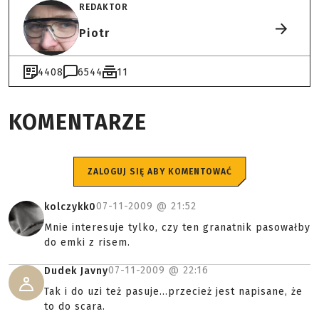
REDAKTOR
Piotr
4408
6544
11
KOMENTARZE
ZALOGUJ SIĘ ABY KOMENTOWAĆ
07-11-2009 @
21:52
kolczykk0
Mnie interesuje tylko, czy ten granatnik pasowałby
do emki z risem.
07-11-2009 @
22:16
Dudek Javny
Tak i do uzi też pasuje...przecież jest napisane, że
to do scara.