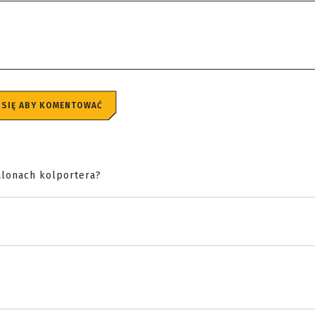
 SIĘ ABY KOMENTOWAĆ
alonach kolportera?