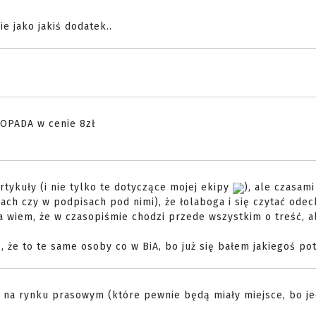
e jako jakiś dodatek..
TOPADA w cenie 8zł
rtykuły (i nie tylko te dotyczące mojej ekipy
), ale czasam
ach czy w podpisach pod nimi), że łolaboga i się czytać odec
a wiem, że w czasopiśmie chodzi przede wszystkim o treść, a
 że to te same osoby co w BiA, bo już się bałem jakiegoś po
w na rynku prasowym (które pewnie będą miały miejsce, bo je