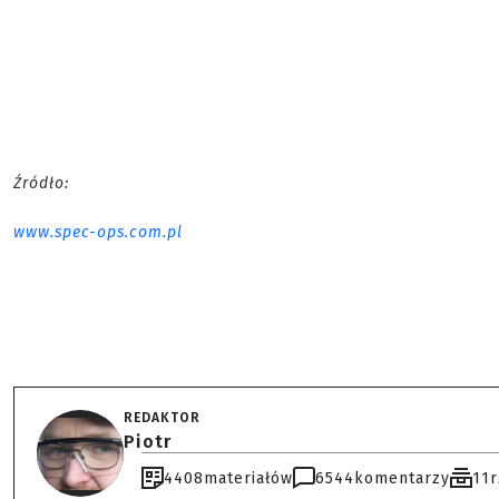
Źródło:
www.spec-ops.com.pl
REDAKTOR
Piotr
4408
materiałów
6544
komentarzy
11