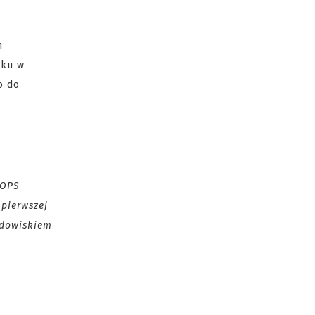
m
tku w
o do
 OPS
pierwszej
odowiskiem