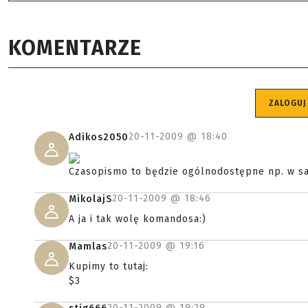
KOMENTARZE
ZALOGUJ
20-11-2009 @
18:40
Adikos2050
Czasopismo to będzie ogólnodostępne np. w s
20-11-2009 @
18:46
MikolajS
A ja i tak wolę komandosa:)
20-11-2009 @
19:16
Mamlas
Kupimy to tutaj:
$3
20-11-2009 @
19:29