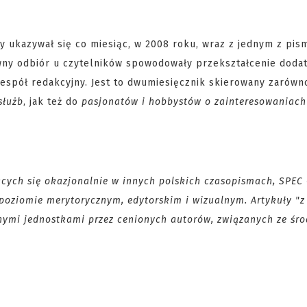
 ukazywał się co miesiąc, w 2008 roku, wraz z jednym z pis
wny odbiór u czytelników spowodowały przekształcenie doda
spół redakcyjny. Jest to dwumiesięcznik skierowany zarówn
służb
, jak też do
pasjonatów i hobbystów o zainteresowaniach
ących się okazjonalnie w innych polskich czasopismach, SPEC
poziomie merytorycznym, edytorskim i wizualnym. Artykuły "z 
nymi jednostkami przez cenionych autorów, związanych ze śr