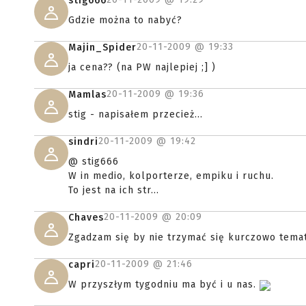
stig666
Gdzie można to nabyć?
20-11-2009 @
19:33
Majin_Spider
ja cena?? (na PW najlepiej ;] )
20-11-2009 @
19:36
Mamlas
stig - napisałem przecież...
20-11-2009 @
19:42
sindri
@ stig666
W in medio, kolporterze, empiku i ruchu.
To jest na ich str...
20-11-2009 @
20:09
Chaves
Zgadzam się by nie trzymać się kurczowo temat
20-11-2009 @
21:46
capri
W przyszłym tygodniu ma być i u nas.