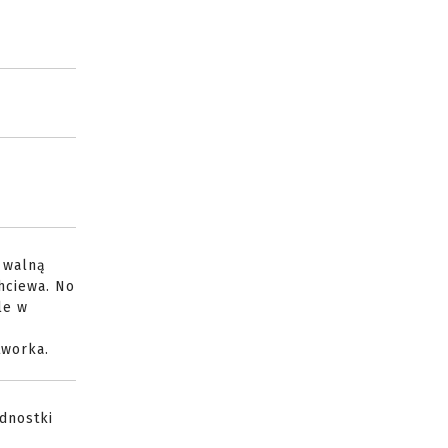
i walną
hciewa. No
le w
tworka.
dnostki