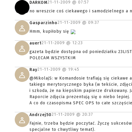
21-11-2009 @
07:57
DARKOM
no wreszcie coś ciekawego i samodzielnego a ni
21-11-2009 @
09:37
Gasparzinho
Hmm, kupiłoby się
21-11-2009 @
12:23
auer1
gazeta będzie dostępna od poniedziałku 23LIS
POLECAM WSZYSTKIM
21-11-2009 @
19:45
Ray
@MikolajS: w Komandosie trafiają się ciekawe a
takiego merytorycznego byka (w tekście, zdjęci
i szkoda, że na kiepskim papierze drukowany. J
Raporcie zdjęcia prezentują się o niebo lepiej.
A co do czasopisma SPEC OPS to całe szczęście,
21-11-2009 @
20:37
Andrzej50
Fajnie, trzeba będzie poczytać. Życzę sukcesó
specjalne to chwytliwy temat).