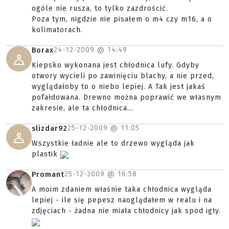
ogóle nie rusza, to tylko zazdrościć.
Poza tym, nigdzie nie pisałem o m4 czy m16, a o
kolimatorach.
24-12-2009 @
14:49
Borax
Kiepsko wykonana jest chłodnica lufy. Gdyby
otwory wycieli po zawinięciu blachy, a nie przed,
wyglądałoby to o niebo lepiej. A Tak jest jakaś
pofałdowana. Drewno można poprawić we własnym
zakresie, ale ta chłodnica...
25-12-2009 @
11:05
slizdar92
Wszystkie ładnie ale to drzewo wygląda jak
plastik
25-12-2009 @
16:58
Promant
A moim zdaniem właśnie taka chłodnica wygląda
lepiej - ile się pepesz naoglądałem w realu i na
zdjęciach - żadna nie miała chłodnicy jak spod igły.