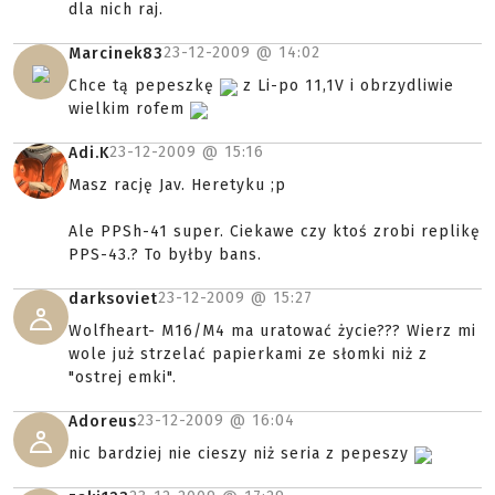
dla nich raj.
23-12-2009 @
14:02
Marcinek83
Chce tą pepeszkę
z Li-po 11,1V i obrzydliwie
wielkim rofem
23-12-2009 @
15:16
Adi.K
Masz rację Jav. Heretyku ;p
Ale PPSh-41 super. Ciekawe czy ktoś zrobi replikę
PPS-43.? To byłby bans.
23-12-2009 @
15:27
darksoviet
Wolfheart- M16/M4 ma uratować życie??? Wierz mi
wole już strzelać papierkami ze słomki niż z
"ostrej emki".
23-12-2009 @
16:04
Adoreus
nic bardziej nie cieszy niż seria z pepeszy