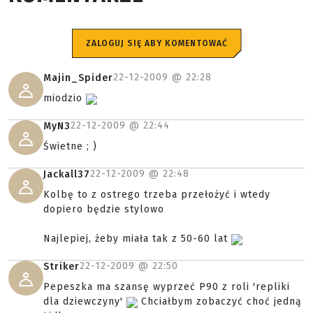
ZALOGUJ SIĘ ABY KOMENTOWAĆ
22-12-2009 @
22:28
Majin_Spider
miodzio
22-12-2009 @
22:44
MyN3
Świetne ; )
22-12-2009 @
22:48
Jackall37
Kolbę to z ostrego trzeba przełożyć i wtedy
dopiero będzie stylowo
Najlepiej, żeby miała tak z 50-60 lat
22-12-2009 @
22:50
Striker
Pepeszka ma szansę wyprzeć P90 z roli 'repliki
dla dziewczyny'
Chciałbym zobaczyć choć jedną