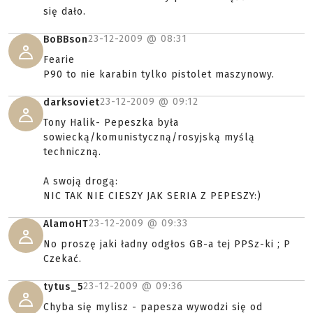
się dało.
23-12-2009 @
08:31
BoBBson
Fearie
P90 to nie karabin tylko pistolet maszynowy.
23-12-2009 @
09:12
darksoviet
Tony Halik- Pepeszka była
sowiecką/komunistyczną/rosyjską myślą
techniczną.
A swoją drogą:
NIC TAK NIE CIESZY JAK SERIA Z PEPESZY:)
23-12-2009 @
09:33
AlamoHT
No proszę jaki ładny odgłos GB-a tej PPSz-ki ; P
Czekać.
23-12-2009 @
09:36
tytus_5
Chyba się mylisz - papesza wywodzi się od