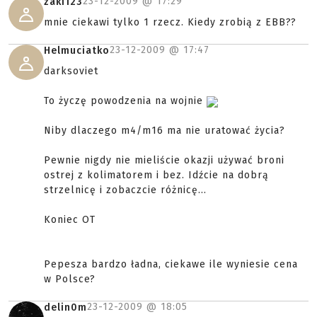
23-12-2009 @
17:29
zaki123
mnie ciekawi tylko 1 rzecz. Kiedy zrobią z EBB??
23-12-2009 @
17:47
Helmuciatko
darksoviet
To życzę powodzenia na wojnie
Niby dlaczego m4/m16 ma nie uratować życia?
Pewnie nigdy nie mieliście okazji używać broni
ostrej z kolimatorem i bez. Idźcie na dobrą
strzelnicę i zobaczcie różnicę...
Koniec OT
Pepesza bardzo ładna, ciekawe ile wyniesie cena
w Polsce?
23-12-2009 @
18:05
delin0m