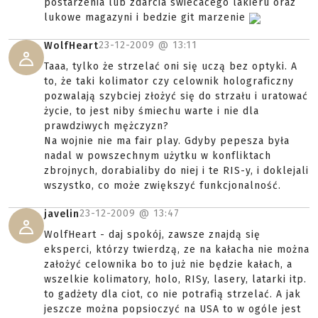
postarzenia lub zdarcia swiecacego lakieru oraz
lukowe magazyni i bedzie git marzenie
23-12-2009 @
13:11
WolfHeart
Taaa, tylko że strzelać oni się uczą bez optyki. A
to, że taki kolimator czy celownik holograficzny
pozwalają szybciej złożyć się do strzału i uratować
życie, to jest niby śmiechu warte i nie dla
prawdziwych mężczyzn?
Na wojnie nie ma fair play. Gdyby pepesza była
nadal w powszechnym użytku w konfliktach
zbrojnych, dorabialiby do niej i te RIS-y, i doklejali
wszystko, co może zwiększyć funkcjonalność.
23-12-2009 @
13:47
javelin
WolfHeart - daj spokój, zawsze znajdą się
eksperci, którzy twierdzą, ze na kałacha nie można
założyć celownika bo to już nie będzie kałach, a
wszelkie kolimatory, holo, RISy, lasery, latarki itp.
to gadżety dla ciot, co nie potrafią strzelać. A jak
jeszcze można popsioczyć na USA to w ogóle jest