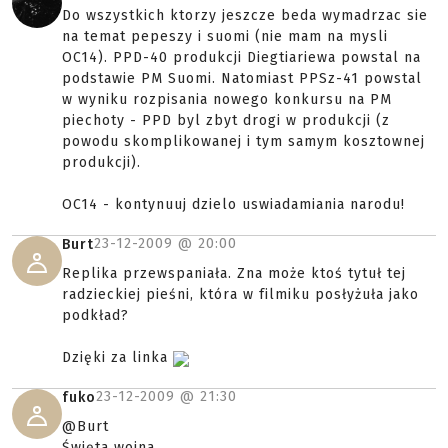
Do wszystkich ktorzy jeszcze beda wymadrzac sie
na temat pepeszy i suomi (nie mam na mysli
OC14). PPD-40 produkcji Diegtiariewa powstal na
podstawie PM Suomi. Natomiast PPSz-41 powstal
w wyniku rozpisania nowego konkursu na PM
piechoty - PPD byl zbyt drogi w produkcji (z
powodu skomplikowanej i tym samym kosztownej
produkcji).
OC14 - kontynuuj dzielo uswiadamiania narodu!
23-12-2009 @
20:00
Burt
Replika przewspaniała. Zna może ktoś tytuł tej
radzieckiej pieśni, która w filmiku posłyżuła jako
podkład?
Dzięki za linka
23-12-2009 @
21:30
fuko
@Burt
Święta wojna