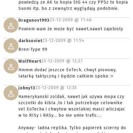
powiedzą ze AK to kopia StG 44 czy PPSz to kopia
Suomi itp. bo z zewnątrz wyglądają podobnie.
23-12-2009 @
11:46
Dragunov1993
Powiem wam że może być nawet,nawet zajebisty
23-12-2009 @
11:54
darksoviet
Bren-Type 99
23-12-2009 @
12:27
WolfHeart
Hmmm dodać jeszcze EoTech, chwyt pionowy,
latarkę taktyczną i będzie całkiem spoko :>
23-12-2009 @
12:35
johny13
Hamerykanski zoldak, nawet jak uzywa mopa czy
szczotki do kibla ,to i tak potrzebuje celownike
vel EoTecha i chwytow wszelakiej masci wliczajac
w to RISy i RASy... bo nie umie trafic....
Anyway- ladna replika. Tylko papierek scierny do