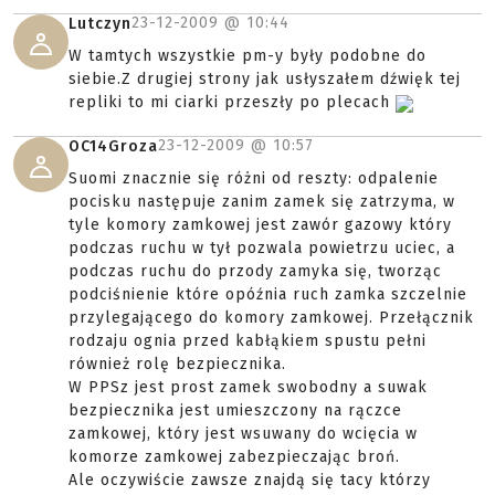
23-12-2009 @
10:44
Lutczyn
W tamtych wszystkie pm-y były podobne do
siebie.Z drugiej strony jak usłyszałem dźwięk tej
repliki to mi ciarki przeszły po plecach
23-12-2009 @
10:57
OC14Groza
Suomi znacznie się różni od reszty: odpalenie
pocisku następuje zanim zamek się zatrzyma, w
tyle komory zamkowej jest zawór gazowy który
podczas ruchu w tył pozwala powietrzu uciec, a
podczas ruchu do przody zamyka się, tworząc
podciśnienie które opóźnia ruch zamka szczelnie
przylegającego do komory zamkowej. Przełącznik
rodzaju ognia przed kabłąkiem spustu pełni
również rolę bezpiecznika.
W PPSz jest prost zamek swobodny a suwak
bezpiecznika jest umieszczony na rączce
zamkowej, który jest wsuwany do wcięcia w
komorze zamkowej zabezpieczając broń.
Ale oczywiście zawsze znajdą się tacy którzy