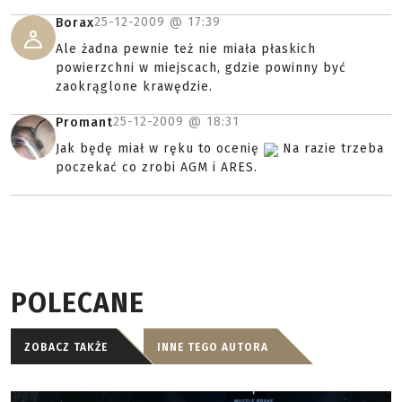
25-12-2009 @
17:39
Borax
Ale żadna pewnie też nie miała płaskich
powierzchni w miejscach, gdzie powinny być
zaokrąglone krawędzie.
25-12-2009 @
18:31
Promant
Jak będę miał w ręku to ocenię
Na razie trzeba
poczekać co zrobi AGM i ARES.
POLECANE
ZOBACZ TAKŻE
INNE TEGO AUTORA