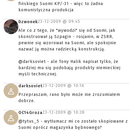
fińskiego Suomi KP/-31 - więc to żadna
komunistyczna produkcja
23-12-2009 @
09:45
Dzwonek
Ale co z tego, że "wywodzi" się od Suomi, jak
skonstruował ją Szpagin - rosjanin, w ZSRR,
pewnie się wzorował na Suomi, ale spokojnie
nazwać ją można radziecką konstrukcją.
@darksoviet - ale Tony Halik napisał tylko, że
bardziej mu się podobają produkty niemieckiej
myśli technicznej.
23-12-2009 @
10:16
darksoviet
Przepraszam, rano było może nie zrozumiałem
dobrze.
23-12-2009 @
10:28
OC14Groza
@tytus_5 - wytłumacz mi co zostało skopiowane z
Suomi oprócz magazynka bębnowego?