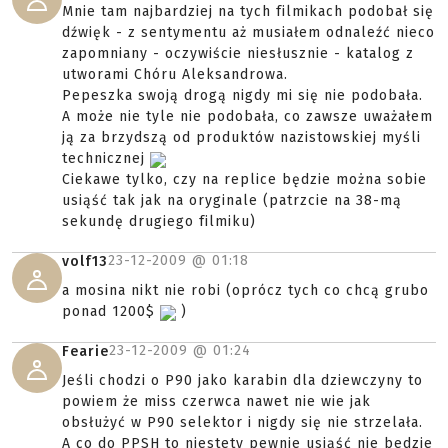
Mnie tam najbardziej na tych filmikach podobał się
dźwięk - z sentymentu aż musiałem odnaleźć nieco
zapomniany - oczywiście niesłusznie - katalog z
utworami Chóru Aleksandrowa.
Pepeszka swoją drogą nigdy mi się nie podobała.
A może nie tyle nie podobała, co zawsze uważałem
ją za brzydszą od produktów nazistowskiej myśli
technicznej
Ciekawe tylko, czy na replice będzie można sobie
usiąść tak jak na oryginale (patrzcie na 38-mą
sekundę drugiego filmiku)
23-12-2009 @
01:18
volf13
a mosina nikt nie robi (oprócz tych co chcą grubo
ponad 1200$
)
23-12-2009 @
01:24
Fearie
Jeśli chodzi o P90 jako karabin dla dziewczyny to
powiem że miss czerwca nawet nie wie jak
obsłużyć w P90 selektor i nigdy się nie strzelała.
A co do PPSH to niestety pewnie usiąść nie bedzie