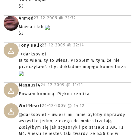
$3
23-12-2009 @
21:32
Ahmed
Można i tak
$3
23-12-2009 @
22:14
Tony Halik
->darksoviet
Ja to wiem, ty to wiesz. Problem w tym, że nie
przeczytałeś zbyt dokładnie mojego komentarza
24-12-2009 @
11:21
Magnus14
Powiało komuną. Piękna replika
24-12-2009 @
14:12
WolfHeart
@darksoviet - uwierz mi, mnie byłoby naprawdę
wszystko jedno, z czego do mnie strzelają.
Złożyłbym się jak scyzoryk i po strzale z AK, i z
M4. A jeśli Ty jesteś taki twardy, że 5.56 Cię w