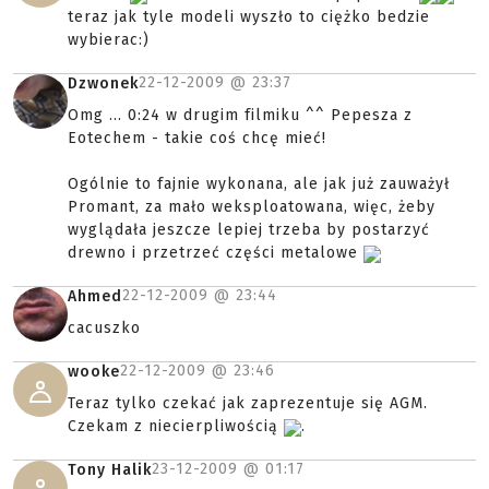
teraz jak tyle modeli wyszło to ciężko bedzie
wybierac:)
22-12-2009 @
23:37
Dzwonek
Omg ... 0:24 w drugim filmiku ^^ Pepesza z
Eotechem - takie coś chcę mieć!
Ogólnie to fajnie wykonana, ale jak już zauważył
Promant, za mało weksploatowana, więc, żeby
wyglądała jeszcze lepiej trzeba by postarzyć
drewno i przetrzeć części metalowe
22-12-2009 @
23:44
Ahmed
cacuszko
22-12-2009 @
23:46
wooke
Teraz tylko czekać jak zaprezentuje się AGM.
Czekam z niecierpliwością
.
23-12-2009 @
01:17
Tony Halik