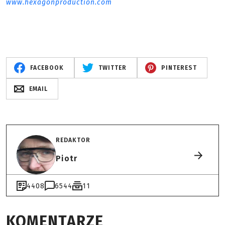
www.hexagonproduction.com
FACEBOOK
TWITTER
PINTEREST
EMAIL
REDAKTOR
Piotr
4408
6544
11
KOMENTARZE