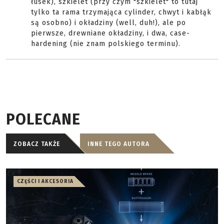
łusek), szkielet (przy czym "szkielet" to tutaj
tylko ta rama trzymająca cylinder, chwyt i kabłąk
są osobno) i okładziny (well, duh!), ale po
pierwsze, drewniane okładziny, i dwa, case-
hardening (nie znam polskiego terminu).
POLECANE
ZOBACZ TAKŻE
INNE TEGO AUTORA
CZĘŚCI I AKCESORIA