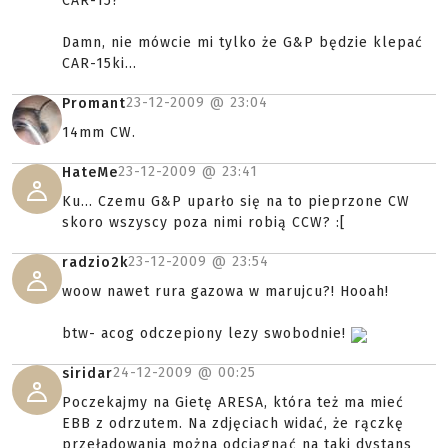
CAR-15?
Damn, nie mówcie mi tylko że G&P będzie klepać
CAR-15ki...
23-12-2009 @
23:04
Promant
14mm CW.
23-12-2009 @
23:41
HateMe
Ku... Czemu G&P uparło się na to pieprzone CW
skoro wszyscy poza nimi robią CCW? :[
23-12-2009 @
23:54
radzio2k
woow nawet rura gazowa w marujcu?! Hooah!
btw- acog odczepiony lezy swobodnie!
24-12-2009 @
00:25
siridar
Poczekajmy na Gietę ARESA, która też ma mieć
EBB z odrzutem. Na zdjęciach widać, że rączkę
przeładowania można odciągnąć na taki dystans