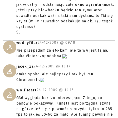
jak w ostrym, odsłaniając całe okno wyrzutu łusek.
Jeżeli przy blowbacku będzie ten symulator
suwadła odskakiwał na taki sam dystans, to TM się
kryje! (w TM "suwadło" odskakuje na ok. 1/3 tegoż
dystansu)
$3
24-12-2009 @
09:18
wodnyfilar
Nie przepadam za eM-kami ale ta WA jest fajna,
taka Vintorezopodobna
24-12-2009 @
13:17
jacek_za
emka spoko, ale najlepszy i tak był Pan
Chronometr.
24-12-2009 @
14:15
WolfHeart
G36 wygląda bardzo interesująco. Z tego, co
panowie pokazywali, luneta jest porządna, szyna
na górze też się z pewnością przyda, tylko to 285
fps to jakieś 50-60 za mało. Ale tuning pewnie nie