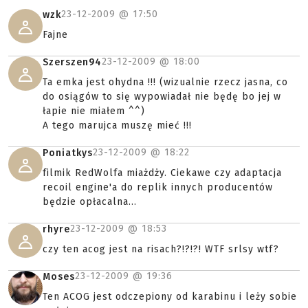
23-12-2009 @
17:50
wzk
Fajne
23-12-2009 @
18:00
Szerszen94
Ta emka jest ohydna !!! (wizualnie rzecz jasna, co
do osiągów to się wypowiadał nie będę bo jej w
łapie nie miałem ^^)
A tego marujca muszę mieć !!!
23-12-2009 @
18:22
Poniatkys
filmik RedWolfa miażdży. Ciekawe czy adaptacja
recoil engine'a do replik innych producentów
będzie opłacalna...
23-12-2009 @
18:53
rhyre
czy ten acog jest na risach?!?!?! WTF srlsy wtf?
23-12-2009 @
19:36
Moses
Ten ACOG jest odczepiony od karabinu i leży sobie