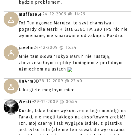
będzie problemem.
24-12-2009 @
14:29
muffasaSF
Toż Tuningowac Marujca, to szyt chamstwa i
pogardy dla Marki 4 lata G36C TM 280 FPS nic nie
wymieniane, nie smarowane od zakupu. Pozdro.
24-12-2009 @
15:24
javelin
Mnie tam słowa "Tokyo Marui" nie ruszają,
zbezcześciłbym replikę tuningiem z perfidnym
uśmiechem na ustach
26-12-2009 @
22:40
Un4rm3D
taka giete moglbym miec....
29-12-2009 @
00:54
Westie
Kurde, takie ładne wykończenie tego modelguna
Tanaki, nie mogli takiego na airsoftowym zrobić?
Tzn. mój czarny i tak wygląda ładnie, z plastiku
jest tylko lufa (ale nie ten suwak do wyrzucania