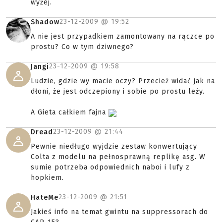
wyżej.
23-12-2009 @
19:52
Shadow
A nie jest przypadkiem zamontowany na rączce po
prostu? Co w tym dziwnego?
23-12-2009 @
19:58
Jangi
Ludzie, gdzie wy macie oczy? Przecież widać jak na
dłoni, że jest odczepiony i sobie po prostu leży.
A Gieta całkiem fajna
23-12-2009 @
21:44
Dread
Pewnie niedługo wyjdzie zestaw konwertujący
Colta z modelu na pełnosprawną replikę asg. W
sumie potrzeba odpowiednich naboi i lufy z
hopkiem.
23-12-2009 @
21:51
HateMe
Jakieś info na temat gwintu na suppressorach do