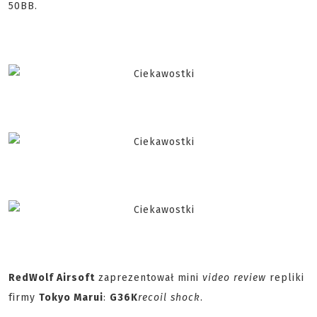
50BB.
RedWolf Airsoft
zaprezentował mini
video review
repliki
firmy
Tokyo Marui
:
G36K
recoil shock
.