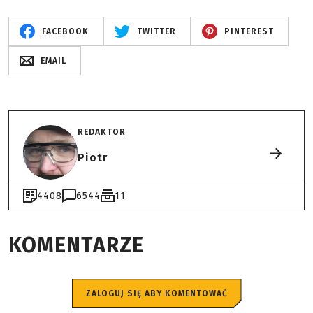
FACEBOOK
TWITTER
PINTEREST
EMAIL
REDAKTOR
Piotr
4408
6544
11
KOMENTARZE
ZALOGUJ SIĘ ABY KOMENTOWAĆ