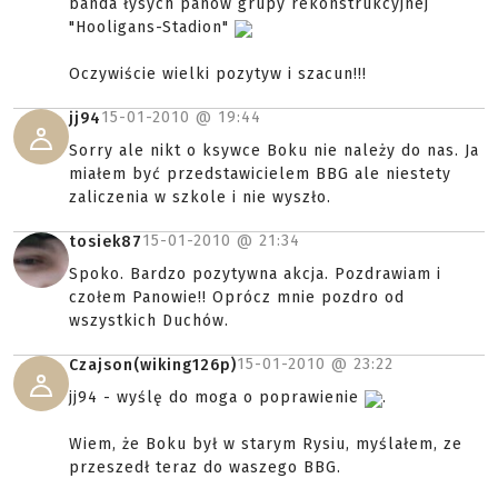
banda łysych panów grupy rekonstrukcyjnej
"Hooligans-Stadion"
Oczywiście wielki pozytyw i szacun!!!
15-01-2010 @
19:44
jj94
Sorry ale nikt o ksywce Boku nie należy do nas. Ja
miałem być przedstawicielem BBG ale niestety
zaliczenia w szkole i nie wyszło.
15-01-2010 @
21:34
tosiek87
Spoko. Bardzo pozytywna akcja. Pozdrawiam i
czołem Panowie!! Oprócz mnie pozdro od
wszystkich Duchów.
15-01-2010 @
23:22
Czajson(wiking126p)
jj94 - wyślę do moga o poprawienie
.
Wiem, że Boku był w starym Rysiu, myślałem, ze
przeszedł teraz do waszego BBG.