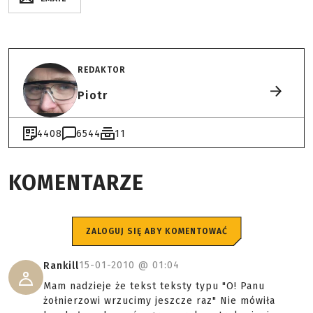
REDAKTOR
Piotr
4408
6544
11
KOMENTARZE
ZALOGUJ SIĘ ABY KOMENTOWAĆ
15-01-2010 @
01:04
Rankill
Mam nadzieje że tekst teksty typu "O! Panu
żołnierzowi wrzucimy jeszcze raz" Nie mówiła