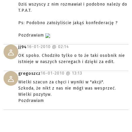
Dziś wszyscy z nim rozmawiał i podobno należy do
T.P.A.T.
Ps: Podobno założyliście jakąś konfederację ?
Pozdrawiam
16-01-2010 @
02:14
jj94
OK spoko. Chodziło tylko o to że taki osobnik nie
istnieje w naszych szeregach i dzięki za edit.
16-01-2010 @
13:13
gregoszcz
Wielki szacun za chęci i wyniki w "akcji".
Szkoda, że nikt z nas nie mógł was wesprzeć.
Wielki pozytyw.
Pozdrawiam