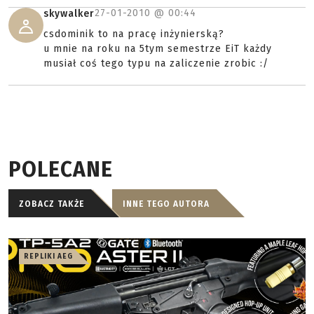
27-01-2010 @
00:44
skywalker
csdominik to na pracę inżynierską?
u mnie na roku na 5tym semestrze EiT każdy
musiał coś tego typu na zaliczenie zrobic :/
POLECANE
ZOBACZ TAKŻE
INNE TEGO AUTORA
REPLIKI AEG