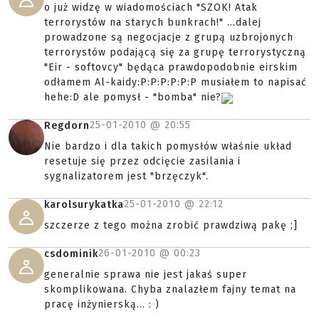
o już widzę w wiadomościach "SZOK! Atak
terrorystów na starych bunkrach!" ...dalej
prowadzone są negocjacje z grupą uzbrojonych
terrorystów podającą się za grupę terrorystyczną
"Eir - softovcy" będąca prawdopodobnie eirskim
odłamem Al-kaidy:P:P:P:P:P:P musiałem to napisać
hehe:D ale pomysł - "bomba" nie?
25-01-2010 @
20:55
Regdorn
Nie bardzo i dla takich pomysłów właśnie układ
resetuje się przez odcięcie zasilania i
sygnalizatorem jest "brzęczyk".
25-01-2010 @
22:12
karolsurykatka
szczerze z tego można zrobić prawdziwą pakę ;]
26-01-2010 @
00:23
csdominik
generalnie sprawa nie jest jakaś super
skomplikowana. Chyba znalazłem fajny temat na
pracę inżynierską... : )