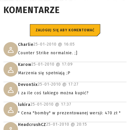
KOMENTARZE
ZALOGUJ SIĘ ABY KOMENTOWAĆ
25-01-2010 @
16:05
Charlie
Counter Strike normalnie. ;]
25-01-2010 @
17:09
Karow
Marzenia się spełniają ;P
25-01-2010 @
17:27
DevonSix
I za ile coś takiego można kupić?
25-01-2010 @
17:37
lukira
" Cena "bomby" w prezentowanej wersji: 470 zł "
25-01-2010 @
20:15
HeadcrushCZ