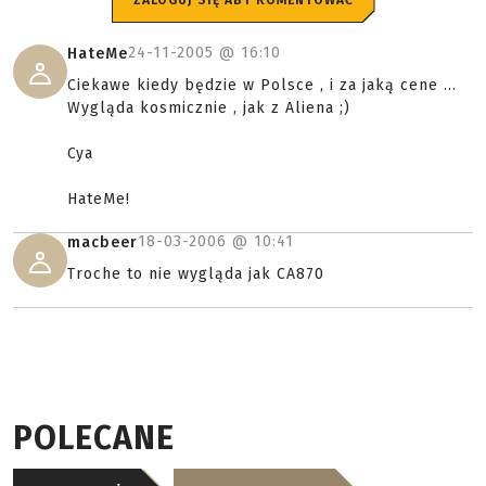
ZALOGUJ SIĘ ABY KOMENTOWAĆ
24-11-2005 @
16:10
HateMe
Ciekawe kiedy będzie w Polsce , i za jaką cene ...
Wygląda kosmicznie , jak z Aliena ;)
Cya
HateMe!
18-03-2006 @
10:41
macbeer
Troche to nie wygląda jak CA870
POLECANE