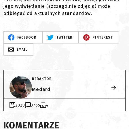
jego wyświetlanie (szczególnie zdjęcia) może
odbiegać od aktualnych standardów.
FACEBOOK
TWITTER
PINTEREST
EMAIL
REDAKTOR
Medard
2028
3765
4
KOMENTARZE