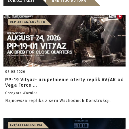
ZOBACZ TAKŻE
INNE TEGO AUTORA
REPLIKI GG/CO2/GBB
08.08.2026
PP-19 Vityaz- uzupełnienie oferty replik AV/AK od
Vega Force ...
Grzegorz Woźnica
Najnowsza replika z serii Wschodnich Konstrukcji.
CZĘŚCI I AKCESORIA