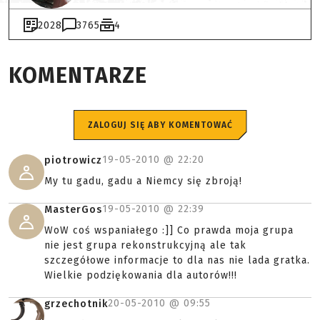
2028
3765
4
KOMENTARZE
ZALOGUJ SIĘ ABY KOMENTOWAĆ
19-05-2010 @
22:20
piotrowicz
My tu gadu, gadu a Niemcy się zbroją!
19-05-2010 @
22:39
MasterGos
WoW coś wspaniałego :]] Co prawda moja grupa
nie jest grupa rekonstrukcyjną ale tak
szczegółowe informacje to dla nas nie lada gratka.
Wielkie podziękowania dla autorów!!!
20-05-2010 @
09:55
grzechotnik