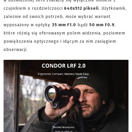
w odświeżonej serii znalazły się wyłącznie modele z
czujnikiem o rozdzielczości
640x512 pikseli
. Użytkownik,
zależnie od swoich potrzeb, może wybrać wariant
wyposażony w optykę
35 mm F1.0
bądź
50 mm F0.9
,
które różnią się oferowanym polem widzenia, poziomem
powiększenia optycznego i idącym za nim zasięgiem
obserwacji.