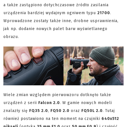
a także zastąpiono dotychczasowe źródło zasilania
urządzenia bardziej wydajnym ogniwem typu
21700
.
Wprowadzone zostały także inne, drobne usprawnienia,
jak np. dodanie nowych palet barw wyświetlanego
obrazu.
Wiele zmian względem pierwowzoru dotknęło także
urządzeń z serii
Falcon 2.0
. W gamie nowych modeli
znalazły się
FQ35 2.0
,
FQ50 2.0
oraz
FQ50L 2.0
. Tutaj
również postawiono na ten moment na czujniki
640x512
pikseli
(optyka
35 mm F1.0
oraz
50 mm F0.9
) i czułość