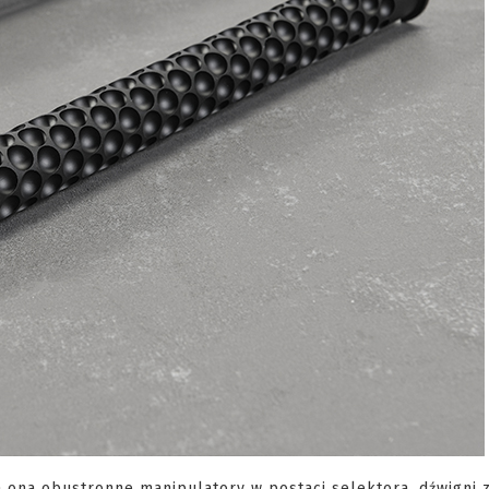
a ona obustronne manipulatory w postaci selektora, dźwigni 