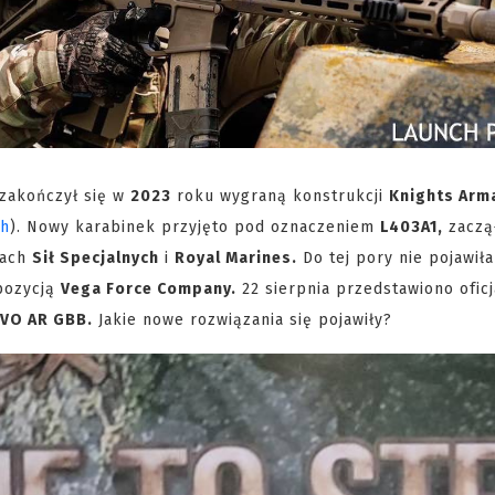
 zakończył się w
2023
roku wygraną konstrukcji
Knights Arm
ch
). Nowy karabinek przyjęto pod oznaczeniem
L403A1,
zaczą
kach
Sił Specjalnych
i
Royal Marines.
Do tej pory nie pojawiła
opozycją
Vega Force Company.
22 sierpnia przedstawiono oficj
EVO AR GBB.
Jakie nowe rozwiązania się pojawiły?