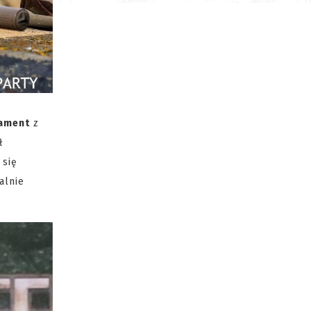
ament
z
ł
 się
alnie