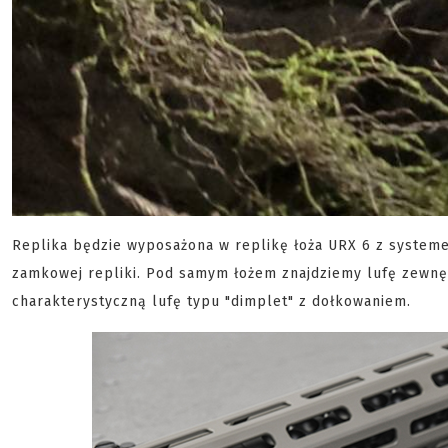
Replika będzie wyposażona w replikę łoża URX 6 z sys
zamkowej repliki. Pod samym łożem znajdziemy lufę zewn
charakterystyczną lufę typu "dimplet" z dołkowaniem.