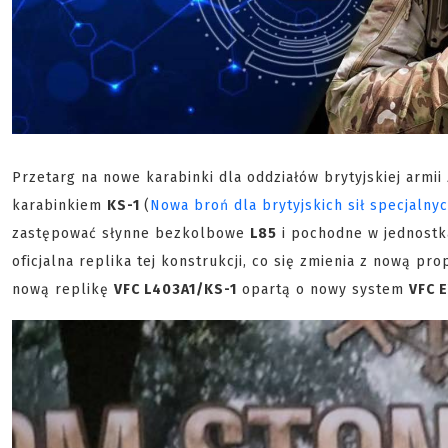
Przetarg na nowe karabinki dla oddziałów brytyjskiej armii
karabinkiem
KS-1
(
Nowa broń dla brytyjskich sił specjalny
zastępować słynne bezkolbowe
L85
i pochodne w jednost
oficjalna replika tej konstrukcji, co się zmienia z nową pr
nową replikę
VFC L403A1/KS-1
opartą o nowy system
VFC 