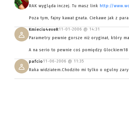
RAK wygląda inczej. Tu masz link
http://www.w
Poza tym, fajny kawał gnata. Ciekawe jak z para
11-01-2006 @
14:31
Kmieciu4eveR
Parametry pewnie gorsze niż oryginał, który m
A na serio to pewnie coś pomiędzy Glockiem18
11-06-2006 @
11:35
pafcio
Raka widziałem.Chodziło mi tylko o ogulny zary