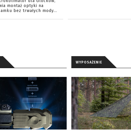
krokolimator dla Glocków,
wia montaż optyki na
amku bez trwałych mody...
WYPOSAŻENIE