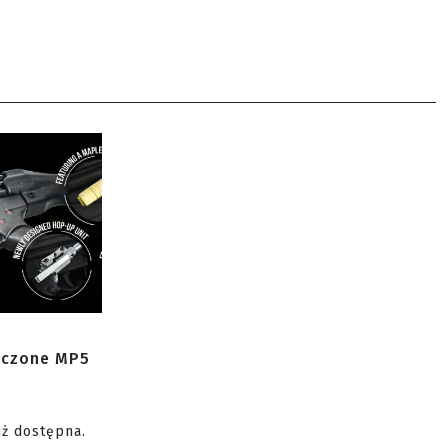
zczone MP5
uż dostępna.