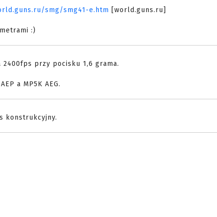
orld.guns.ru/smg/smg41-e.htm
[world.guns.ru]
metrami :)
a 2400fps przy pocisku 1,6 grama.
 AEP a MP5K AEG.
s konstrukcyjny.