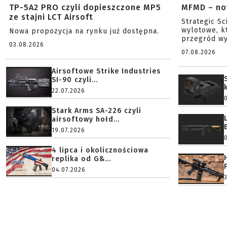
TP-5A2 PRO czyli dopieszczone MP5
MFMD – no
ze stajni LCT Airsoft
Strategic S
wylotowe, k
Nowa propozycja na rynku już dostępna.
przegród wy
03.08.2026
07.08.2026
Airsoftowe Strike Industries
SI-90 czyli...
22.07.2026
Stark Arms SA-226 czyli
airsoftowy hołd...
19.07.2026
4 lipca i okolicznościowa
replika od G&...
04.07.2026