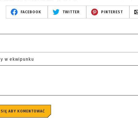
FACEBOOK
TWITTER
PINTEREST
zy w ekwipunku
 SIĘ ABY KOMENTOWAĆ