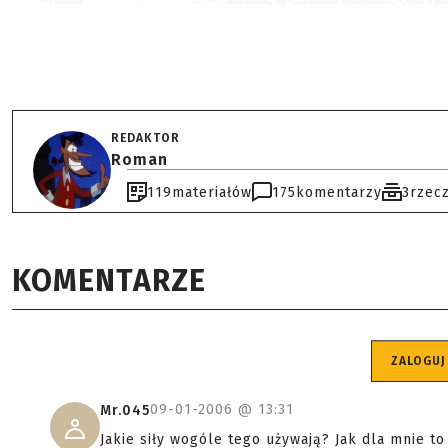
REDAKTOR
Roman
119
materiałów
175
komentarzy
3
rzec
KOMENTARZE
ZALOGUJ
09-01-2006 @
13:31
Mr.045
Jakie siły wogóle tego używają? Jak dla mnie to