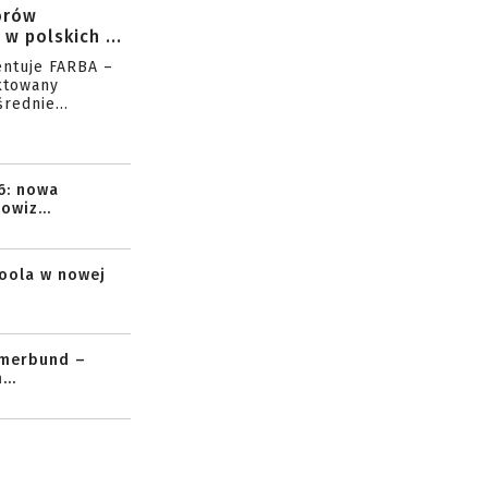
orów
w polskich ...
entuje FARBA –
ktowany
rednie...
6: nowa
owiz...
toola w nowej
mmerbund –
..