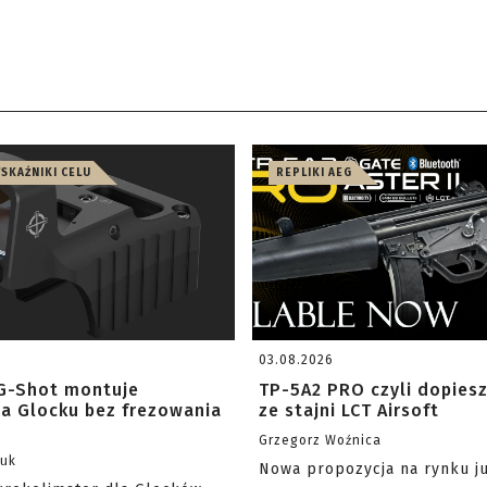
WSKAŹNIKI CELU
REPLIKI AEG
03.08.2026
G-Shot montuje
TP-5A2 PRO czyli dopies
na Glocku bez frezowania
ze stajni LCT Airsoft
Grzegorz Woźnica
zuk
Nowa propozycja na rynku j