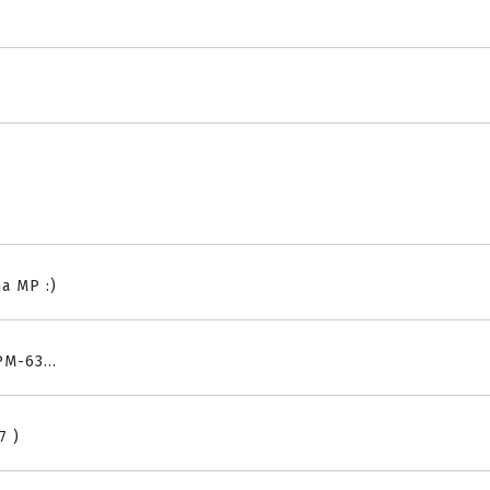
na MP :)
PM-63...
7 )