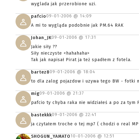
wyglada jak przerobione uzi.
09-01-2006 @
14:09
pafcio
A mi to wygląda podobnie jak PM.64 RAK
09-01-2006 @
17:31
Johan_JK
Jakie siły ??
Siły nieczyste <hahahaha>
Tak jak napisał Pirat ja też spadłem z fotela.
09-01-2006 @
18:04
bartez8
to dla zalog pojazdow i uzywa tego BW - fotki 
09-01-2006 @
21:37
mig
pafcio ty chyba raka nie widziałeś a po za tym 
09-01-2006 @
22:41
bastekkk
ja czytałem troche o tej mp7 ( chodzi o real MP
10-01-2006 @
12:51
SHOGUN_YAMATO