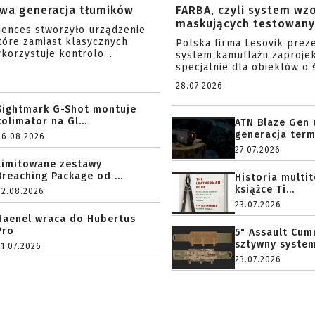
wa generacja tłumików
FARBA, czyli system wz
maskujących testowany 
ciences stworzyło urządzenie
tóre zamiast klasycznych
Polska firma Lesovik prez
korzystuje kontrolo...
system kamuflażu zaproje
specjalnie dla obiektów o ś
28.07.2026
Sightmark G-Shot montuje
kolimator na Gl...
ATN Blaze Gen 
generacja term
06.08.2026
27.07.2026
Limitowane zestawy
Breaching Package od ...
Historia multi
książce Ti...
02.08.2026
23.07.2026
Haenel wraca do Hubertus
Pro
5" Assault Cu
sztywny system.
31.07.2026
23.07.2026