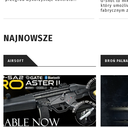
G-Shot to mi
który umożli
fabrycznym z
NAJNOWSZE
AIRSOFT
BROŃ PALNA