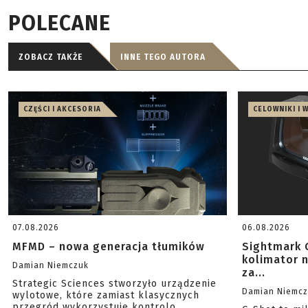
POLECANE
ZOBACZ TAKŻE
INNE TEGO AUTORA
CZĘŚCI I AKCESORIA
CELOWNIKI I 
07.08.2026
06.08.2026
MFMD – nowa generacja tłumików
Sightmark 
kolimator 
Damian Niemczuk
za...
Strategic Sciences stworzyło urządzenie
Damian Niemc
wylotowe, które zamiast klasycznych
przegród wykorzystuje kontrolo...