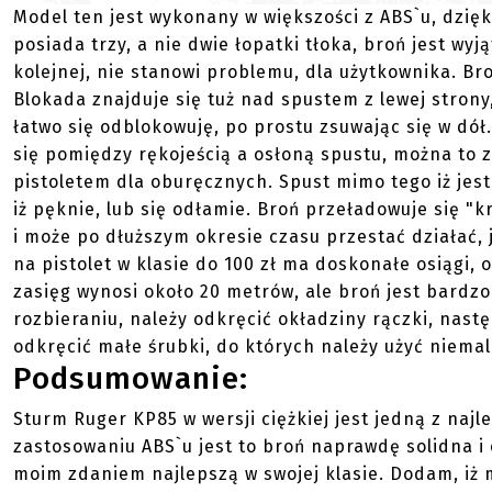
Model ten jest wykonany w większości z ABS`u, dzięk
posiada trzy, a nie dwie łopatki tłoka, broń jest wyj
kolejnej, nie stanowi problemu, dla użytkownika. Bro
Blokada znajduje się tuż nad spustem z lewej strony
łatwo się odblokowuję, po prostu zsuwając się w dół
się pomiędzy rękojeścią a osłoną spustu, można to z
pistoletem dla oburęcznych. Spust mimo tego iż jest 
iż pęknie, lub się odłamie. Broń przeładowuje się "k
i może po dłuższym okresie czasu przestać działać, 
na pistolet w klasie do 100 zł ma doskonałe osiągi, o
zasięg wynosi około 20 metrów, ale broń jest bardz
rozbieraniu, należy odkręcić okładziny rączki, nast
odkręcić małe śrubki, do których należy użyć niema
Podsumowanie:
Sturm Ruger KP85 w wersji ciężkiej jest jedną z najl
zastosowaniu ABS`u jest to broń naprawdę solidna i
moim zdaniem najlepszą w swojej klasie. Dodam, iż 