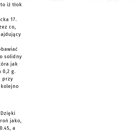
o iż tłok
e
cka 17.
zez co,
najdujący
 obawiać
o solidny
tóra jak
 0,2 g.
a przy
 kolejno
 Dzięki
roń jako,
.45, a