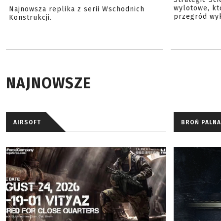
wylotowe, kt
Najnowsza replika z serii Wschodnich
przegród wyk
Konstrukcji.
NAJNOWSZE
AIRSOFT
BROŃ PALNA