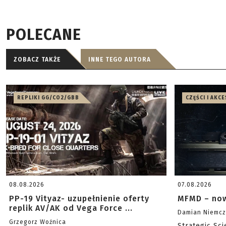
POLECANE
ZOBACZ TAKŻE
INNE TEGO AUTORA
REPLIKI GG/CO2/GBB
CZĘŚCI I AKC
08.08.2026
07.08.2026
PP-19 Vityaz- uzupełnienie oferty
MFMD – now
replik AV/AK od Vega Force ...
Damian Niemc
Grzegorz Woźnica
Strategic Sc