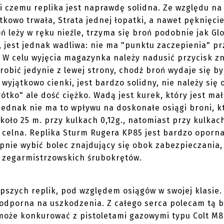
i czemu replika jest naprawdę solidna. Ze względu na t
ątkowo trwała, Strata jednej łopatki, a nawet pęknięci
ń leży w ręku nieźle, trzyma się broń podobnie jak Glo
, jest jednak wadliwa: nie ma "punktu zaczepienia" pr
. W celu wyjęcia magazynka należy nadusić przycisk z
robić jedynie z lewej strony, chodź broń wydaje się by
wyjątkowo cienki, jest bardzo solidny, nie należy się
rótko" ale dość ciężko. Wadą jest kurek, który jest mał
jednak nie ma to wpływu na doskonałe osiągi broni, k
koło 25 m. przy kulkach 0,12g., natomiast przy kulkach
o celna. Replika Sturm Rugera KP85 jest bardzo oporn
ępnie wybić bolec znajdujący się obok zabezpieczania,
l zegarmistrzowskich śrubokrętów.
epszych replik, pod względem osiągów w swojej klasie.
 odporna na uszkodzenia. Z całego serca polecam tą b
może konkurować z pistoletami gazowymi typu Colt M80