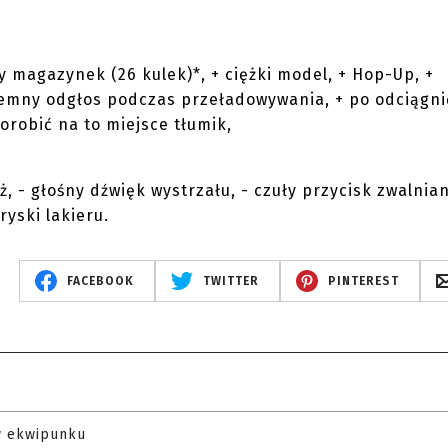
 magazynek (26 kulek)*, + ciężki model, + Hop-Up, +
zyjemny odgłos podczas przeładowywania, + po odciągni
robić na to miejsce tłumik,
 - głośny dźwięk wystrzału, - czuły przycisk zwalnian
yski lakieru.
FACEBOOK
TWITTER
PINTEREST
w ekwipunku