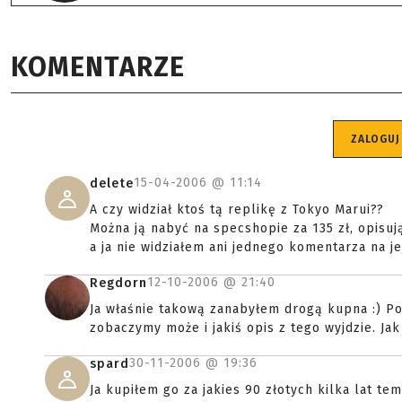
KOMENTARZE
ZALOGUJ
15-04-2006 @
11:14
delete
A czy widział ktoś tą replikę z Tokyo Marui??
Można ją nabyć na specshopie za 135 zł, opisują
a ja nie widziałem ani jednego komentarza na jej tema
12-10-2006 @
21:40
Regdorn
Ja właśnie takową zanabyłem drogą kupna :) P
zobaczymy może i jakiś opis z tego wyjdzie. Ja
30-11-2006 @
19:36
spard
Ja kupiłem go za jakies 90 złotych kilka lat 