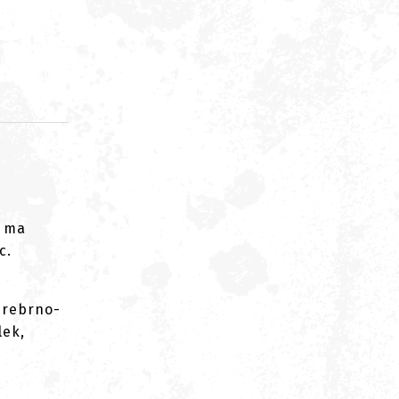
d
l ma
c.
srebrno-
lek,