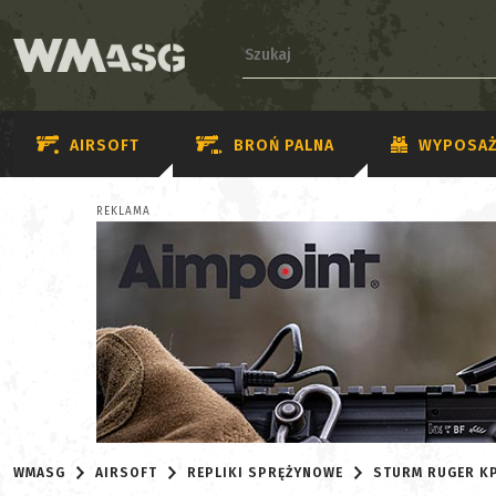
AIRSOFT
BROŃ PALNA
WYPOSAŻ
REKLAMA
WMASG
AIRSOFT
REPLIKI SPRĘŻYNOWE
STURM RUGER K