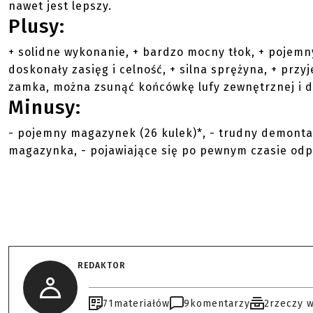
nawet jest lepszy.
Plusy:
+ solidne wykonanie, + bardzo mocny tłok, + pojemny
doskonały zasięg i celność, + silna sprężyna, + pr
zamka, można zsunąć końcówkę lufy zewnętrznej i do
Minusy:
- pojemny magazynek (26 kulek)*, - trudny demontaż,
magazynka, - pojawiające się po pewnym czasie odpr
REDAKTOR
71
materiałów
9
komentarzy
2
rzeczy 