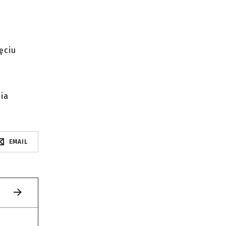
ęciu
ia
EMAIL