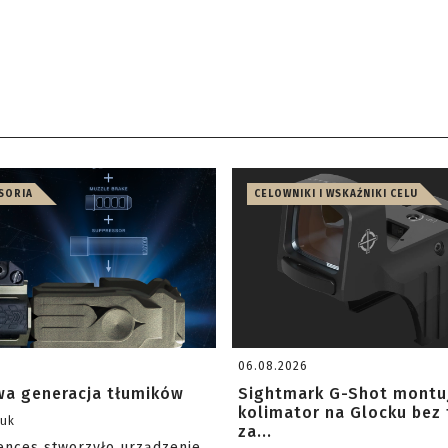
ESORIA
CELOWNIKI I WSKAŹNIKI CELU
06.08.2026
a generacja tłumików
Sightmark G-Shot montu
kolimator na Glocku bez
zuk
za...
iences stworzyło urządzenie