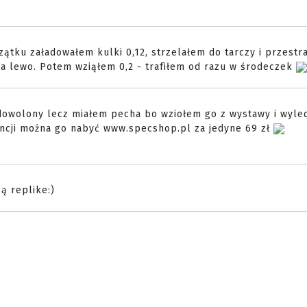
czątku załadowałem kulki 0,12, strzelałem do tarczy i przest
 na lewo. Potem wziąłem 0,2 - trafiłem od razu w środeczek
zadowolony lecz miałem pecha bo wziołem go z wystawy i wylec
rancji można go nabyć www.specshop.pl za jedyne 69 zł
ą replike:)