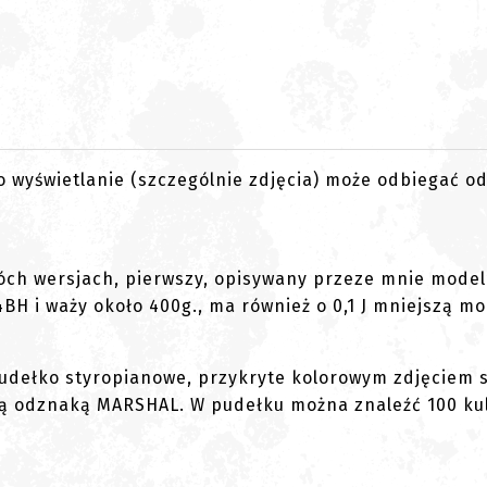
go wyświetlanie (szczególnie zdjęcia) może odbiegać o
óch wersjach, pierwszy, opisywany przeze mnie mode
BH i waży około 400g., ma również o 0,1 J mniejszą mo
udełko styropianowe, przykryte kolorowym zdjęciem 
zną odznaką MARSHAL. W pudełku można znaleźć 100 ku