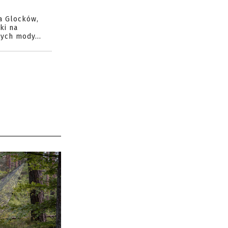
a Glocków,
ki na
ych mody...