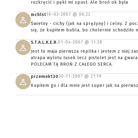
rozkręcić i pękł mi spust. Ale broń ok była
16-03-2007 @
06:22
mchlst
Świetny - cichy (jak na sprężynę) i celny. Z po
się, że kupiłem bubla, bo cholernie schodziło
01-04-2007 @
11:28
S.T.A.L.K.E.R.
Jest to maja pierwsza replika i jestem z niej 
atrapa wylotu łusek lecz pistolet jest na gwa
POLECAM TĄ BROŃ Z CAŁEGO SERCA.
30-11-2007 @
21:19
przemek130
Kupiłem go i dla mnie jest super jak na pierwsz