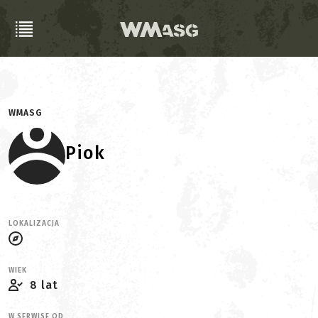
WMASG
Piok
LOKALIZACJA
WIEK
8 lat
W SERWISE OD