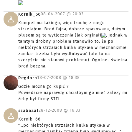
08-04-2007 @
20:03
Kornik_66
Kumpel ma takiego, więc trochę z niego
strzelałem. Broń fajna, dobrze spasowana, dużym
plusem są te wytłoczenia (jak orginał)
, jednak w
tamtym drobny problem stanowiło to, że po
niektórych strzałach kulka utykała w mechaniźmie
zamka- trzeba było wydłubywać (ale to na
szczęście nie stanowi problemu). Ogólne- świetna
broń boczna.
18-07-2008 @
18:38
Regdorn
Gdzie można go kupić ?
Powiedzcie naprawdę chciałbym go mieć zależy mi
żeby był firmy STTI
28-12-2008 @
16:33
szabaaat
Kornik_66
"...po niektórych strzałach kulka utykała w
mechaniźmie zamka- trzeba było wydłubywać..."