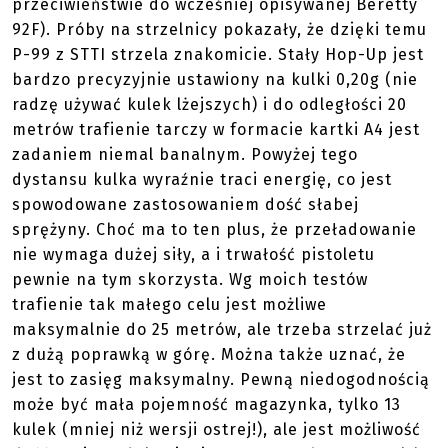
przeciwieństwie do wcześniej opisywanej Beretty
92F). Próby na strzelnicy pokazały, że dzięki temu
P-99 z STTI strzela znakomicie. Stały Hop-Up jest
bardzo precyzyjnie ustawiony na kulki 0,20g (nie
radzę używać kulek lżejszych) i do odległości 20
metrów trafienie tarczy w formacie kartki A4 jest
zadaniem niemal banalnym. Powyżej tego
dystansu kulka wyraźnie traci energię, co jest
spowodowane zastosowaniem dość słabej
sprężyny. Choć ma to ten plus, że przeładowanie
nie wymaga dużej siły, a i trwałość pistoletu
pewnie na tym skorzysta. Wg moich testów
trafienie tak małego celu jest możliwe
maksymalnie do 25 metrów, ale trzeba strzelać już
z dużą poprawką w górę. Można także uznać, że
jest to zasięg maksymalny. Pewną niedogodnością
może być mała pojemność magazynka, tylko 13
kulek (mniej niż wersji ostrej!), ale jest możliwość