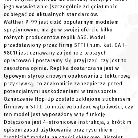
jego wyświetlanie (szczególnie zdjęcia) może
odbiegać od aktualnych standardów.
Walther P-99 jest dość popularnym modelem
sprężynowym, ma go w swojej ofercie kilku
różnych producentów replik ASG. Model
przedstawiony przez firmę STTI (num. kat. GAH-
9801) jest uznawany za jedno z lepszych
opracowań i postaramy się przyjrzeć, czy jest to
zasłużona opinia. Replika dostarczana jest w
typowym styropianowym opakowaniu z tekturową
przykrywką, co znakomicie zabezpiecza przed
potencjalnymi uszkodzeniami w transporcie.
Oznaczenie Hop-Up zostało zaklejone stickersem
firmowym STTI, co może wzbudzać wątpliwości, czy
ten model jest wyposażony w tę funkcję.
Dołączona jest 4-stronicowa instrukcja, z krótkim
opisem zasad użytkowania oraz rysunkiem
"rozbicia" modelu na części składowe. Pistolet