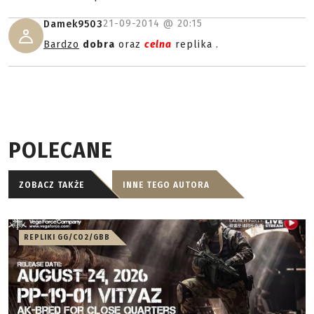
21-09-2014 @
20:15
Damek9503
Bardzo
dobra
oraz
celna
replika .
POLECANE
ZOBACZ TAKŻE
INNE TEGO AUTORA
REPLIKI GG/CO2/GBB