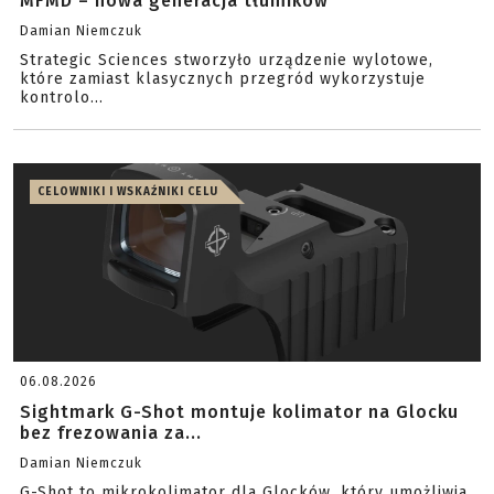
MFMD – nowa generacja tłumików
Damian Niemczuk
Strategic Sciences stworzyło urządzenie wylotowe,
które zamiast klasycznych przegród wykorzystuje
kontrolo...
CELOWNIKI I WSKAŹNIKI CELU
06.08.2026
Sightmark G-Shot montuje kolimator na Glocku
bez frezowania za...
Damian Niemczuk
G-Shot to mikrokolimator dla Glocków, który umożliwia