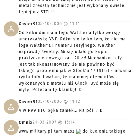
metal zresztą technicznie jest wykonany owiele
lepiej niz STTI !!
05-10-2006 @
11:11
Xavier91
Od kilku dni mam tego Walther'a tylko wersję
amerykańską Y&P. Różni się tylko tym, że nie ma
loga Walther'a i numeru seryjnego. Walther
naprawdę świetny. Mi się udało go kupić
praktycznie nowego za... 20 zł! Mechanizm lufy
jest tak skonstruowany, że nie powinno być
takiego problemu jak w Glock'u 17 (STTi) - urwania
rygla lufy. Uważam, że ma mniej elementów
wykonanych z metalu niż Glock. Być może się
mylę. Polecam tę klamkę! :D
05-10-2006 @
11:12
Xavier91
A w P99 HFC pęka zamek... Na pół... :D
21-03-2007 @
15:14
Omnix
www.military.pl tam masz
do kuoienia takiego