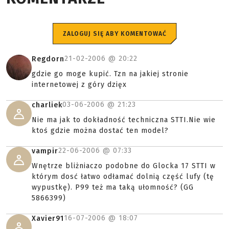
ZALOGUJ SIĘ ABY KOMENTOWAĆ
21-02-2006 @
20:22
Regdorn
gdzie go moge kupić. Tzn na jakiej stronie
internetowej z góry dzięx
03-06-2006 @
21:23
charliek
Nie ma jak to dokładność techniczna STTI.Nie wie
ktoś gdzie można dostać ten model?
22-06-2006 @
07:33
vampir
Wnętrze bliżniaczo podobne do Glocka 17 STTI w
którym dosć łatwo odłamać dolnią część lufy (tę
wypustkę). P99 też ma taką ułomność? (GG
5866399)
16-07-2006 @
18:07
Xavier91