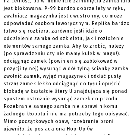
na celność, bo w momencie zamknięcia zamka lufa
jest blokowana. P-99 bardzo dobrze leży w ręku,
zwalniacz magazynka jest dwustronny, co może
odpowiadać osobom leworęcznym. Replika bardzo
łatwo się rozbiera, zarówno jeśli idzie o
oddzielenie zamka od szkieletu, jak i rozłożenie
elementów samego zamka. Aby to zrobić, należy
(po sprawdzeniu czy nie mamy kulek w magu!):
odciągnąć zamek (powinien się zablokować w
pozycji tylnej) wysunąć w dół tylną ściankę zamka
zwolnić zamek, wyjąć magazynek i oddać pusty
strzał zamek lekko odciągnąć do tyłu i opuścić
blokadę w kształcie litery U znajdująca się ponad
spustem ostrożnie wysunąć zamek do przodu
Rozebranie samego zamka nie sprawi nikomu
żadnego kłopotu i nie ma potrzeby tego opisywać.
Mimo początkowych obaw, rozebranie broni
ujawniło, że posiada ona Hop-Up (w