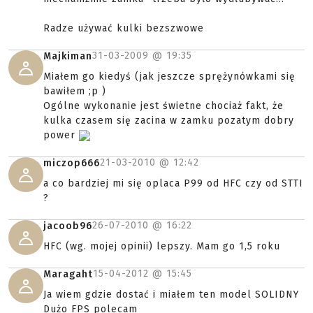
Radze używać kulki bezszwowe
31-03-2009 @
19:35
Majkiman
Miałem go kiedyś (jak jeszcze sprężynówkami się
bawiłem ;p )
Ogólne wykonanie jest świetne chociaż fakt, że
kulka czasem się zacina w zamku pozatym dobry
power
21-03-2010 @
12:42
miczop666
a co bardziej mi się oplaca P99 od HFC czy od STTI
?
26-07-2010 @
16:22
jacoob96
HFC (wg. mojej opinii) lepszy. Mam go 1,5 roku
15-04-2012 @
15:45
Maragaht
Ja wiem gdzie dostać i miałem ten model SOLIDNY
Dużo FPS polecam