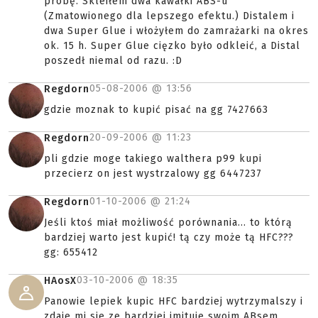
próbę. Skleiłem dwa kawałki ABS-u
(Zmatowionego dla lepszego efektu.) Distalem i
dwa Super Glue i włożyłem do zamrażarki na okres
ok. 15 h. Super Glue cięzko było odkleić, a Distal
poszedł niemal od razu. :D
05-08-2006 @
13:56
Regdorn
gdzie moznak to kupić pisać na gg 7427663
20-09-2006 @
11:23
Regdorn
pli gdzie moge takiego walthera p99 kupi
przecierz on jest wystrzalowy gg 6447237
01-10-2006 @
21:24
Regdorn
Jeśli ktoś miał możliwość porównania... to którą
bardziej warto jest kupić! tą czy może tą HFC???
gg: 655412
03-10-2006 @
18:35
HAosX
Panowie lepiek kupic HFC bardziej wytrzymalszy i
zdaje mi sie ze bardziej imituje swoim ABsem