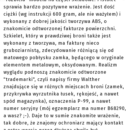
sprawia bardzo pozytywne wrażenie. Jest dość
ciężki (wg instrukcji 600 gram, ale nie ważyłem) i
wykonany z dobrej jakości tworzywa ABS, o
znakomicie odtworzonej fakturze powierzchni.
Szkielet, który w prawdziwej broni także jest
wykonany z tworzywa, ma fakturę nieco
gruboziarnistą, zdecydowanie różniącą się od
matowego pobłysku zamka, będącego w oryginale
elementem metalowym, oksydowanym. Realizm
wyglądu podnoszą znakomicie odtworzone
"trademarki", czyli napisy firmy Walther
znajdujące się w różnych miejscach broni (zamek,
przykrywka wyrzutnika łusek, rękojeść, a nawet
spód magazynka), oznaczenia P-99, a nawet
numer seryjny (mój egzemplarz ma numer B68290,
a wasz? ;-). Daje to w sumie znakomite wrażenie,
tak dobre, że znajomy ochroniarz mający kontakt