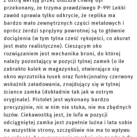
z ostrą wersją przez dłuższa chwilę był
przekonany, że trzyma prawdziwego P-99! Lekki
zawód sprawia tylko odkrycie, że replika ma
bardzo mało zewnętrznych części metalowych i
oprócz żerdzi sprężyny powrotnej są to głównie
dociążenia (w tym tylna cześć rękojeści, co akurat
jest mało realistyczne). Cieszącym oko
rozwiązaniem jest mechanika broni, do której
należy pozostający w pozycji tylnej zamek (o ile
zabrakło kulek w magazynku), otwierające się
okno wyrzutnika łusek oraz funkcjonalny czerwony
wskaźnik załadowania, znajdujący się w tylnej
ściance zamka (dokładnie tak jak w ostrym
oryginale). Pistolet jest wykonany bardzo
precyzyjnie, nic w nim nie stuka, nie ma zbędnych
luzów. Ciekawostką jest, że lufa w pozycji
odciągniętej zamka jest zupełnie luźna i lata sobie
na wszystkie strony, szczęśliwie nie ma to wpływu