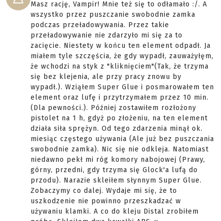
Masz rację, Vampir! Mnie też się to odłamało :/. A
wszystko przez puszczanie swobodnie zamka
podczas przeładowywania. Przez takie
przeładowywanie nie zdarzyło mi się za to
zacięcie. Niestety w końcu ten element odpadł. Ja
miałem tyle szczęścia, że gdy wypadł, zauważyłęm,
że wchodzi na styk z "kliknięciem"(Tak, że trzyma
się bez klejenia, ale przy pracy znowu by
wypadł.). Wziąłem Super Glue i posmarowałem ten
element oraz lufę i przytrzymałem przez 10 min.
(Dla pewności.). Później zostawiłem rozłożony
pistolet na 1 h, gdyż po złożeniu, na ten element
działa siła sprężyn. Od tego zdarzenia minął ok.
miesiąc częstego używania (Ale już bez puszczania
swobodnie zamka). Nic się nie odkleja. Natomiast
niedawno pekł mi róg komory nabojowej (Prawy,
górny, przedni, gdy trzyma się Glock'a lufą do
przodu). Narazie skleiłem słynnym Super Glue.
Zobaczymy co dalej. Wydaje mi się, że to
uszkodzenie nie powinno przeszkadzać w
używaniu klamki. A co do kleju Distal zrobiłem