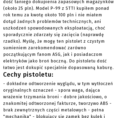
dość taniego dokupienia zapasowych magazynków
(około 25 pln). Model P-99 z STTI kupiłem ponad
rok temu za kwotę około 100 pln i nie miałem
dotąd żadnych problemów technicznych, ani
uszkodzeń spowodowanych eksploatacją, choć
sporadycznie zdarzały się zacięcia (naprawdę
rzadko). Myślę, że mogę ten pistolet z czystym
sumieniem zarekomendować zarówno
początkującym fanom ASG, jak i posiadaczom
elektryków jako broń boczną. Do pistoletu dość
łatwo jest dokupić specjalnie dopasowaną kaburę.
Cechy pistoletu:
- dokładne odtworzenie wyglądu, w tym wytłoczeń
oryginalnych oznaczeń - spora waga, dająca
wrażenie trzymania broni - dobre jakościowo, o
znakomitej odtworzonej fakturze, tworzywo ABS -
brak zewnętrznych części metalowych - pełna
"mechanika" - blokujący się zamek bez kulek i