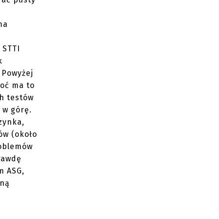
ma
 STTI
k
. Powyżej
hoć ma to
ch testów
 w górę.
zynka,
ków (około
roblemów
rawdę
m ASG,
aną