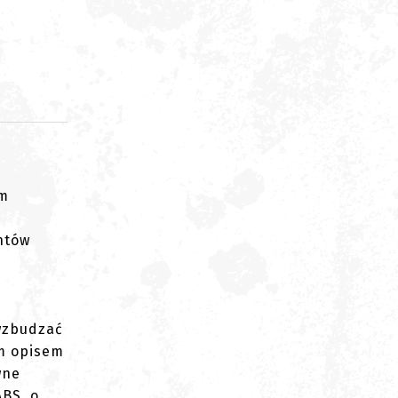
om
ntów
h
wzbudzać
im opisem
wne
ABS, o