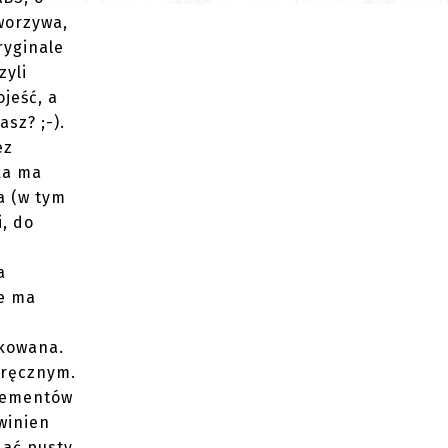
worzywa,
ryginale
yli
jeść, a
sz? ;-).
ez
ka ma
a (w tym
i, do
a
ie ma
okowana.
oręcznym.
elementów
winien
dać pusty