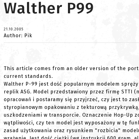
Walther P99
21.10.2005
Author: Pik
This article comes from an older version of the port
current standards.
Walther P-99 jest dość popularnym modelem spręży
replik ASG. Model przedstawiony przez firmę STTI (
opracowań i postaramy się przyjrzeć, czy jest to za
styropianowym opakowaniu z tekturową przykrywką,
uszkodzeniami w transporcie. Oznaczenie Hop-Up z
wątpliwości, czy ten model jest wyposażony w tę fun
zasad użytkowania oraz rysunkiem "rozbicia" model
wrażenie. Jest dość ciężki (wg instrukcji 600 gram, 