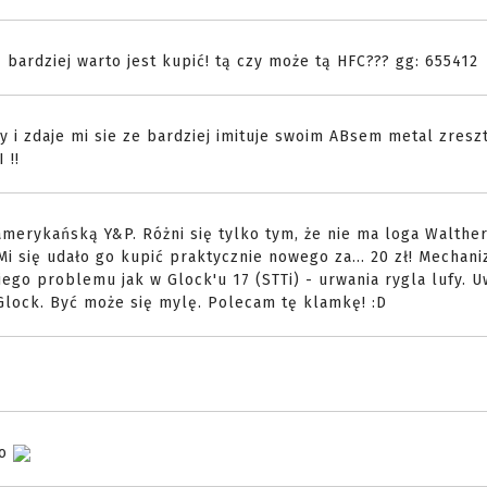
ą bardziej warto jest kupić! tą czy może tą HFC??? gg: 655412
 i zdaje mi sie ze bardziej imituje swoim ABsem metal zresz
 !!
merykańską Y&P. Różni się tylko tym, że nie ma loga Walther'
 się udało go kupić praktycznie nowego za... 20 zł! Mechani
iego problemu jak w Glock'u 17 (STTi) - urwania rygla lufy. 
lock. Być może się mylę. Polecam tę klamkę! :D
go