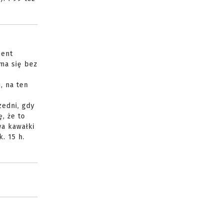
ment
yma się bez
, na ten
zedni, gdy
, że to
wa kawałki
. 15 h.