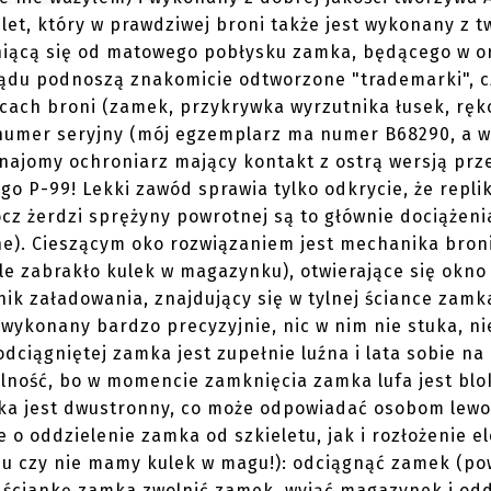
let, który w prawdziwej broni także jest wykonany z t
niącą się od matowego pobłysku zamka, będącego w o
du podnoszą znakomicie odtworzone "trademarki", cz
scach broni (zamek, przykrywka wyrzutnika łusek, ręko
umer seryjny (mój egzemplarz ma numer B68290, a wa
znajomy ochroniarz mający kontakt z ostrą wersją prz
go P-99! Lekki zawód sprawia tylko odkrycie, że repli
z żerdzi sprężyny powrotnej są to głównie dociążeni
czne). Cieszącym oko rozwiązaniem jest mechanika bron
ile zabrakło kulek w magazynku), otwierające się okno
ik załadowania, znajdujący się w tylnej ściance zamk
t wykonany bardzo precyzyjnie, nic w nim nie stuka, n
odciągniętej zamka jest zupełnie luźna i lata sobie na
celność, bo w momencie zamknięcia zamka lufa jest bl
nka jest dwustronny, co może odpowiadać osobom lew
ie o oddzielenie zamka od szkieletu, jak i rozłożenie 
iu czy nie mamy kulek w magu!): odciągnąć zamek (po
ną ściankę zamka zwolnić zamek, wyjąć magazynek i od