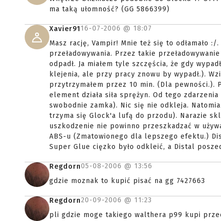
ma taką ułomność? (GG 5866399)
16-07-2006 @
18:07
Xavier91
Masz rację, Vampir! Mnie też się to odłamało 
przeładowywania. Przez takie przeładowywanie n
odpadł. Ja miałem tyle szczęścia, że gdy wypadł
klejenia, ale przy pracy znowu by wypadł.). W
przytrzymałem przez 10 min. (Dla pewności.). P
element działa siła sprężyn. Od tego zdarzenia
swobodnie zamka). Nic się nie odkleja. Natomi
trzyma się Glock'a lufą do przodu). Narazie sk
uszkodzenie nie powinno przeszkadzać w używan
ABS-u (Zmatowionego dla lepszego efektu.) Dis
Super Glue cięzko było odkleić, a Distal poszed
05-08-2006 @
13:56
Regdorn
gdzie moznak to kupić pisać na gg 7427663
20-09-2006 @
11:23
Regdorn
pli gdzie moge takiego walthera p99 kupi prze