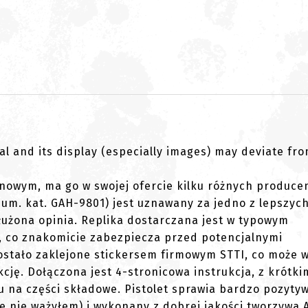
al and its display (especially images) may deviate fr
nowym, ma go w swojej ofercie kilku różnych produce
num. kat. GAH-9801) jest uznawany za jedno z lepszyc
służona opinia. Replika dostarczana jest w typowym
 co znakomicie zabezpiecza przed potencjalnymi
ostało zaklejone stickersem firmowym STTI, co może 
kcję. Dołączona jest 4-stronicowa instrukcja, z krótk
u na części składowe. Pistolet sprawia bardzo pozyty
ale nie ważyłem) i wykonany z dobrej jakości tworzywa 