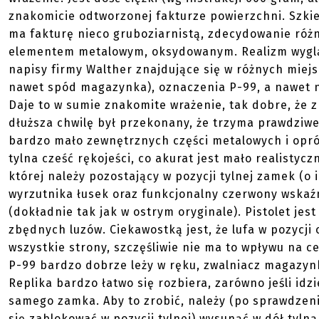
znakomicie odtworzonej fakturze powierzchni. Szkie
ma fakturę nieco gruboziarnistą, zdecydowanie róż
elementem metalowym, oksydowanym. Realizm wyglą
napisy firmy Walther znajdujące się w różnych miej
nawet spód magazynka), oznaczenia P-99, a nawet n
Daje to w sumie znakomite wrażenie, tak dobre, że 
dłuższa chwilę był przekonany, że trzyma prawdziwe
bardzo mało zewnętrznych części metalowych i opróc
tylna cześć rękojeści, co akurat jest mało realisty
której należy pozostający w pozycji tylnej zamek (o 
wyrzutnika łusek oraz funkcjonalny czerwony wskaźn
(dokładnie tak jak w ostrym oryginale). Pistolet jes
zbędnych luzów. Ciekawostką jest, że lufa w pozycji 
wszystkie strony, szczęśliwie nie ma to wpływu na 
P-99 bardzo dobrze leży w ręku, zwalniacz magazy
Replika bardzo łatwo się rozbiera, zarówno jeśli idz
samego zamka. Aby to zrobić, należy (po sprawdzen
się zablokować w pozycji tylnej) wysunąć w dół tyl