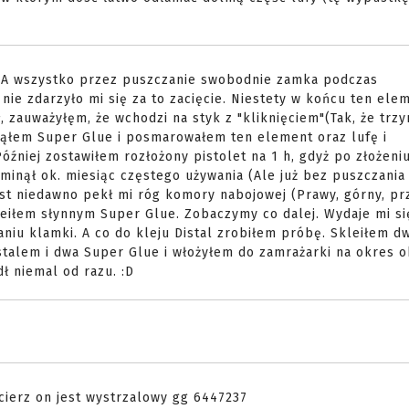
:/. A wszystko przez puszczanie swobodnie zamka podczas
ie zdarzyło mi się za to zacięcie. Niestety w końcu ten ele
, zauważyłęm, że wchodzi na styk z "kliknięciem"(Tak, że trz
ziąłem Super Glue i posmarowałem ten element oraz lufę i
óźniej zostawiłem rozłożony pistolet na 1 h, gdyż po złożeniu
 minął ok. miesiąc częstego używania (Ale już bez puszczania
ast niedawno pekł mi róg komory nabojowej (Prawy, górny, pr
leiłem słynnym Super Glue. Zobaczymy co dalej. Wydaje mi się
iu klamki. A co do kleju Distal zrobiłem próbę. Skleiłem d
talem i dwa Super Glue i włożyłem do zamrażarki na okres ok
ł niemal od razu. :D
cierz on jest wystrzalowy gg 6447237