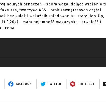
ryginalnych oznaczeń - spora waga, dająca wrażenie 
 fakturze, tworzywo ABS - brak zewnętrznych części
ek bez kulek i wskaźnik załadowania - stały Hop-Up,
lki 0,20g) - mała pojemność magazynka - trwałość i
ska cena
FACEBOOK
TWITTER
PINTEREST