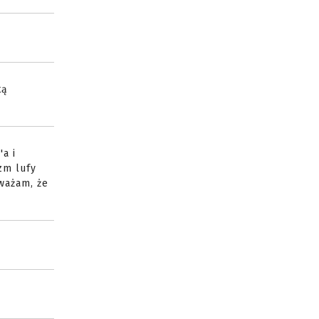
tą
a i
zm lufy
Uważam, że