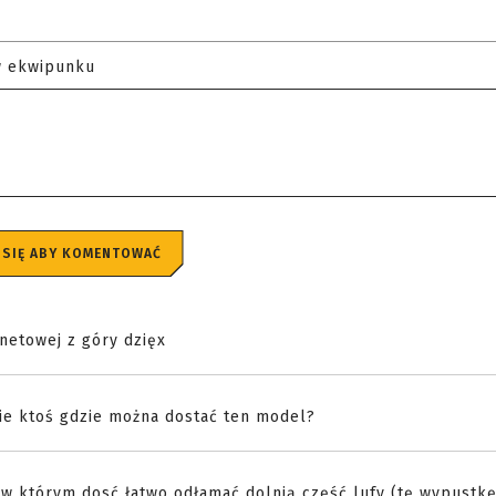
w ekwipunku
 SIĘ ABY KOMENTOWAĆ
rnetowej z góry dzięx
wie ktoś gdzie można dostać ten model?
w którym dosć łatwo odłamać dolnią część lufy (tę wypustkę