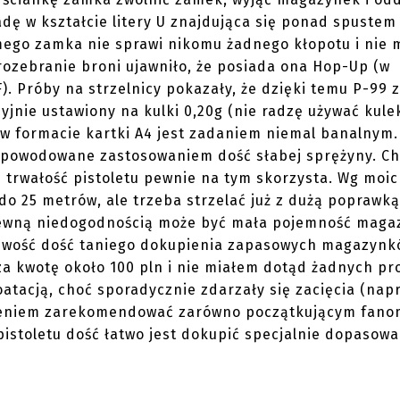
adę w kształcie litery U znajdująca się ponad spustem
ego zamka nie sprawi nikomu żadnego kłopotu i nie 
ozebranie broni ujawniło, że posiada ona Hop-Up (w
). Próby na strzelnicy pokazały, że dzięki temu P-99 z
yjnie ustawiony na kulki 0,20g (nie radzę używać kule
zy w formacie kartki A4 jest zadaniem niemal banalnym
t spowodowane zastosowaniem dość słabej sprężyny. C
 i trwałość pistoletu pewnie na tym skorzysta. Wg moi
do 25 metrów, ale trzeba strzelać już z dużą poprawką
 Pewną niedogodnością może być mała pojemność maga
 możliwość dość taniego dokupienia zapasowych magazyn
 za kwotę około 100 pln i nie miałem dotąd żadnych p
tacją, choć sporadycznie zdarzały się zacięcia (nap
umieniem zarekomendować zarówno początkującym fano
pistoletu dość łatwo jest dokupić specjalnie dopasow