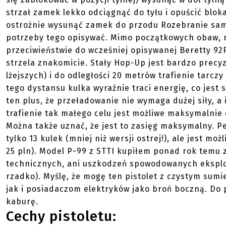
strzał zamek lekko odciągnąć do tyłu i opuścić blok
ostrożnie wysunąć zamek do przodu Rozebranie sam
potrzeby tego opisywać. Mimo początkowych obaw, r
przeciwieństwie do wcześniej opisywanej Beretty 92F
strzela znakomicie. Stały Hop-Up jest bardzo precyz
lżejszych) i do odległości 20 metrów trafienie tarc
tego dystansu kulka wyraźnie traci energię, co jes
ten plus, że przeładowanie nie wymaga dużej siły, a
trafienie tak małego celu jest możliwe maksymalnie 
Można także uznać, że jest to zasięg maksymalny.
tylko 13 kulek (mniej niż wersji ostrej!), ale jest
25 pln). Model P-99 z STTI kupiłem ponad rok temu
technicznych, ani uszkodzeń spowodowanych eksploa
rzadko). Myślę, że mogę ten pistolet z czystym s
jak i posiadaczom elektryków jako broń boczną. Do 
kaburę.
Cechy pistoletu: