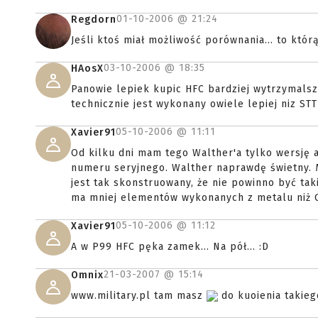
01-10-2006 @
21:24
Regdorn
Jeśli ktoś miał możliwość porównania... to któr
03-10-2006 @
18:35
HAosX
Panowie lepiek kupic HFC bardziej wytrzymalszy
technicznie jest wykonany owiele lepiej niz STTI
05-10-2006 @
11:11
Xavier91
Od kilku dni mam tego Walther'a tylko wersję a
numeru seryjnego. Walther naprawdę świetny. Mi
jest tak skonstruowany, że nie powinno być tak
ma mniej elementów wykonanych z metalu niż G
05-10-2006 @
11:12
Xavier91
A w P99 HFC pęka zamek... Na pół... :D
21-03-2007 @
15:14
Omnix
www.military.pl tam masz
do kuoienia takie