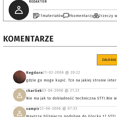
REDAKTOR
71
materiałów
9
komentarzy
2
rzeczy 
KOMENTARZE
ZALOGUJ
21-02-2006 @
20:22
Regdorn
gdzie go moge kupić. Tzn na jakiej stronie inte
03-06-2006 @
21:23
charliek
Nie ma jak to dokładność techniczna STTI.Nie 
22-06-2006 @
07:33
vampir
Wnętrze bliżniaczo podobne do Glocka 17 STTI 