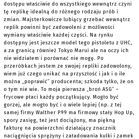
dostępu właściwie do wszystkiego wewnątrz czyni
tę replikę idealną do różnego rodzaju prób i
zmian. Majsterkowicze lubiący grzebać wewnątrz
replik powinni być zadowoleni z możliwości
wymiany właściwie każdej części. Na rynku
dostępny jest jeszcze model tego pistoletu z UHC,
a za granicą również Tokyo Marui ale na oczy ich
nie widziałem i porównać nie mogę. Po
przeróbkach jestem ze swojej repliki zadowolony,
wiem już czego unikać na przyszłość i jak i o ile
można „poprawić” producenta; szkoda tylko, że on
o tym nie wie. To moja pierwsza „broń ASG” –
frycowe płaci każdy początkujący. Mogło być
gorzej, ale mogło być i o wiele lepiej (np. z tej
samej firmy Walther P99 ma firmowy stały Hop Up,
spory zasięg, też jest dociążony, ma piękną
fakturę na powierzchni działający znacznik
naciągnięcia sprężyny i załadowania kulki i zamek