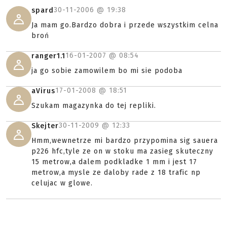
30-11-2006 @
19:38
spard
Ja mam go.Bardzo dobra i przede wszystkim celna
broń
16-01-2007 @
08:54
ranger1.1
ja go sobie zamowilem bo mi sie podoba
17-01-2008 @
18:51
aVirus
Szukam magazynka do tej repliki.
30-11-2009 @
12:33
Skejter
Hmm,wewnetrze mi bardzo przypomina sig sauera
p226 hfc,tyle ze on w stoku ma zasieg skuteczny
15 metrow,a dalem podkladke 1 mm i jest 17
metrow,a mysle ze daloby rade z 18 trafic np
celujac w glowe.