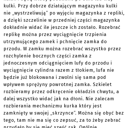
kulki. Przy dobrze działającym magazynku kulki
nie „wystrzeliwują” po wyjęciu magazynka z repliki,
a dzięki szczelinie w przedniej części magazynka
dokładnie widać ile jeszcze ich zostało. Rozebrać
replikę można przez wyciągnięcie trzpienia
utrzymującego zamek i pchnięcie zamka do
przodu. W zamku można rozebrać wszystko przez
rozchylenie bocznych części zamka z
jednoczesnym odciągnięciem lufy do przodu i
wyciągnięcie cylindra razem z tłokiem, lufa nie
będzie już blokowana i zwolni się sama pod
wpływem sprężyny powrotnej zamka. Szkielet
rozbieramy przez odkręcenie okładzin chwytu, a
dalej wszystko widać jak na dłoni. Nie zalecam
rozbierania mechanizmu kurka który jest
zamknięty w swojej „skrzynce”. Można się obyć bez
tego, tam nie ma się co zepsuć, za to żeby zebrać
przydało by się mieć sześć rąk. Ogólnie