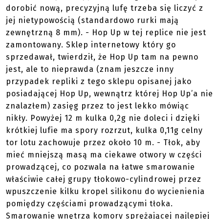
dorobić nową, precyzyjną lufę trzeba się liczyć z
jej nietypowością (standardowo rurki mają
zewnętrzną 8 mm). - Hop Up w tej replice nie jest
zamontowany. Sklep internetowy który go
sprzedawał, twierdził, że Hop Up tam na pewno
jest, ale to nieprawda (znam jeszcze inny
przypadek repliki z tego sklepu opisanej jako
posiadającej Hop Up, wewnątrz której Hop Up’a nie
znalazłem) zasięg przez to jest lekko mówiąc
nikły. Powyżej 12 m kulka 0,2g nie doleci i dzięki
krótkiej lufie ma spory rozrzut, kulka 0,11g celny
tor lotu zachowuje przez około 10 m. - Tłok, aby
mieć mniejszą masą ma ciekawe otwory w części
prowadzącej, co pozwala na łatwe smarowanie
właściwie całej grupy tłokowo-cylindrowej przez
wpuszczenie kilku kropel silikonu do wycienienia
pomiędzy częściami prowadzącymi tłoka.
Smarowanie wnętrza komory sprężającej najlepiej