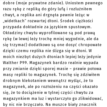
dobre (moje prywatne zdanie). Uniosłem pewnego
razu rękę z repliką do góry lufą i rozluźniłem
chwyt, a replika ani drgnęła pewnie leżąc w
„widełkach” rozwartej dłoni. Środek ciężkości
przypada dokładnie za językiem spustowym.
Okładziny chwytu wyprofilowane są pod prawą
rękę (w lewej leży trochę mniej wygodnie, ale da
się trzymać) dodatkowo są one dosyć chropowate
dzięki czemu replika nie ślizga się w dłoni. W
moich niezbyt dużych dłoniach lepiej leży jedynie
Walther P99. Magazynek bardzo realnie wypada
przy zmianie dzięki sporej masie – prawie połowa
masy repliki to magazynek. Trochę się zdziwiłem
drobnym klekotaniem wewnątrz myśląc, że to
magazynek, ale po rozłożeniu na części okazało
się, że to dociążenie w tylnej części chwytu za
magazynkiem ma luz i wystarczyło go zlikwidować,
by nic nie brzęczało. Na muszce biały znacznik