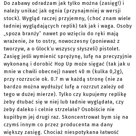
Do zabawy odradzam jak tylko można (zasięg!) i
należy unikać jak ognia (przynajmniej w wersji
stock). Wygląd raczej przyjemny, (choć znam wiele
ładniej wyglądających replik) tak jak i waga. Osoby
„spoza branży” nawet po wzięciu do ręki mają
wrażenie, że to ostry, nowoczesny (ponieważ z
tworzyw, a o Glock’u wszyscy słyszeli) pistolet.
Zasięg jeśli wymienić sprężynę, lufę na precyzyjnie
wykonaną i dorobić Hop Up może sięgać (tak jak u
mnie w chwili obecnej) nawet 40 m (kulka 0,2g),
przy rozrzucie ok. 0.7 m w każdą stronę (nie za
bardzo można wydłużyć lufę a rozrzut zależy od
tego w dużej mierze). Tylko czy kupujemy replikę
żeby dłubać się w niej lub ładnie wyglądała, czy
żeby daleko i celnie strzelała? Osobiście nie
kupiłbym jej drugi raz. Skoncentrował bym się na
czymś innym co przez producenta ma dany
większy zasięg. Chociaż niespotykana łatwość