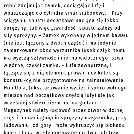
robić zdejmując zamek, odciągając lufę i
wpuszczając do cylindra smar silikonowy. - Przy
ściąganiu spustu dodatkowo naciąga się lekko
sprężynę, tak więc „twardość” spustu zależy od
siły sprężyny. - Zamek wykonany w jednym kawału
(nie jest łączony z dwóch części) i ma jedynie
zamarkowane okno wyrzutnika łusek dzięki temu
ma wyższą sztywność i nie ma widocznego „szwa”
w górnej części zamka. - Lufa zewnętrzna, i
łączący się z nią element prowadnicy kulek są
konstrukcyjnie przygotowane na zainstalowanie
Hop Up’a, (ukształtowanie wycięć i sporo wolnego
miejsca nad początkową częścią lufy) ale jak
wcześniej stwierdziłem nie na go tam. -
Magazynek należy ładować przez otwór w dolnej
części po naciągnięciu sprężyny magazynka, przy
ładowaniu „od góry” może wykruszyć się blokada
kulek i będą wtedy podawane po dwie lub trzy