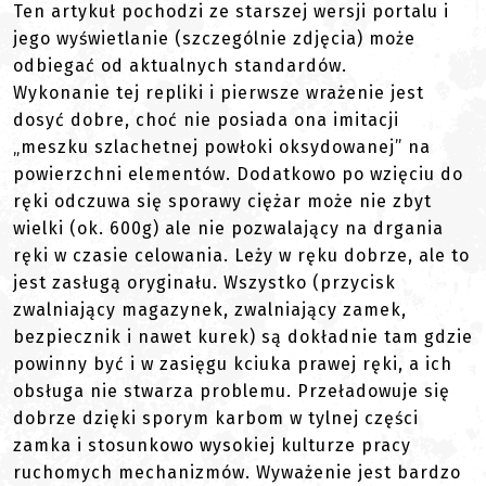
Ten artykuł pochodzi ze starszej wersji portalu i
jego wyświetlanie (szczególnie zdjęcia) może
odbiegać od aktualnych standardów.
Wykonanie tej repliki i pierwsze wrażenie jest
dosyć dobre, choć nie posiada ona imitacji
„meszku szlachetnej powłoki oksydowanej” na
powierzchni elementów. Dodatkowo po wzięciu do
ręki odczuwa się sporawy ciężar może nie zbyt
wielki (ok. 600g) ale nie pozwalający na drgania
ręki w czasie celowania. Leży w ręku dobrze, ale to
jest zasługą oryginału. Wszystko (przycisk
zwalniający magazynek, zwalniający zamek,
bezpiecznik i nawet kurek) są dokładnie tam gdzie
powinny być i w zasięgu kciuka prawej ręki, a ich
obsługa nie stwarza problemu. Przeładowuje się
dobrze dzięki sporym karbom w tylnej części
zamka i stosunkowo wysokiej kulturze pracy
ruchomych mechanizmów. Wyważenie jest bardzo