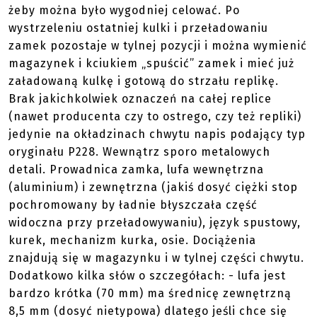
żeby można było wygodniej celować. Po
wystrzeleniu ostatniej kulki i przeładowaniu
zamek pozostaje w tylnej pozycji i można wymienić
magazynek i kciukiem „spuścić” zamek i mieć już
załadowaną kulkę i gotową do strzału replikę.
Brak jakichkolwiek oznaczeń na całej replice
(nawet producenta czy to ostrego, czy też repliki)
jedynie na okładzinach chwytu napis podający typ
oryginału P228. Wewnątrz sporo metalowych
detali. Prowadnica zamka, lufa wewnętrzna
(aluminium) i zewnętrzna (jakiś dosyć ciężki stop
pochromowany by ładnie błyszczała część
widoczna przy przeładowywaniu), język spustowy,
kurek, mechanizm kurka, osie. Dociążenia
znajdują się w magazynku i w tylnej części chwytu.
Dodatkowo kilka słów o szczegółach: - lufa jest
bardzo krótka (70 mm) ma średnicę zewnętrzną
8,5 mm (dosyć nietypowa) dlatego jeśli chce się