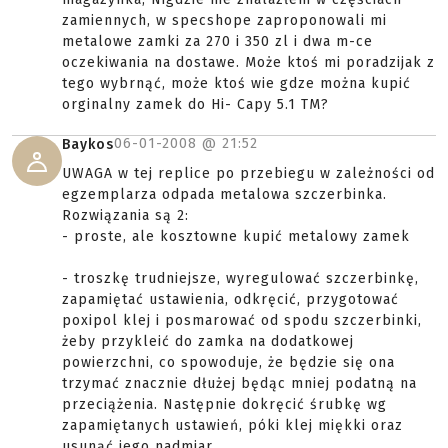
zamiennych, w specshope zaproponowali mi
metalowe zamki za 270 i 350 zl i dwa m-ce
oczekiwania na dostawe. Może ktoś mi poradzijak z
tego wybrnąć, może ktoś wie gdze można kupić
orginalny zamek do Hi- Capy 5.1 TM?
06-01-2008 @
21:52
Baykos
UWAGA w tej replice po przebiegu w zależności od
egzemplarza odpada metalowa szczerbinka.
Rozwiązania są 2:
- proste, ale kosztowne kupić metalowy zamek
- troszkę trudniejsze, wyregulować szczerbinkę,
zapamiętać ustawienia, odkręcić, przygotować
poxipol klej i posmarować od spodu szczerbinki,
żeby przykleić do zamka na dodatkowej
powierzchni, co spowoduje, że będzie się ona
trzymać znacznie dłużej będąc mniej podatną na
przeciążenia. Następnie dokręcić śrubkę wg
zapamiętanych ustawień, póki klej miękki oraz
usunąć jego nadmiar.