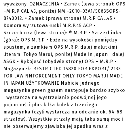
wyważony. OZNACZENIA • Zamek (lewa strona): OPS
–M.R.P CAL.45, poniżej NM –2010-03A1/5063SOPS-
8740012. • Zamek (prawa strona) M.R.P CAL.45 •
Komora wyrzutowa łuski M.R.P.45 ACP •
Szczerbinka (lewa strona): ® M.R.P • Szczerbinka
(góra): OPS M.R.P • Łoże na wysokości pomiędzy
spustem, a zamkiem OPS M.R.P, dalej malutkimi
literami Tokyo Marui, poniżej Made in Japan i dalej
ASGK • Rękojeść (obydwie strony) OPS – M.R.P •
Magazynek: RESTRICTED 15820 FOR EXPORT/ 2133
FOR LAW NNFORCEMENT ONLY TOKYO MARUI MADE
IN JAPAN UŻYTKOWANIE Nabicie jednego
magazynka green gazem następuje bardzo szybko
i wystarcza na wystrzelanie podwójnej jego
pojemności plus kilka kulek z trzeciego
magazynka (czyli wystarcza na oddanie ok. 64-68
strzałów). Wszystkie strzały mają taka samą moc i
nie obserwujemy zjawiska jej spadku wraz z