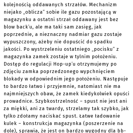
kolejnością oddawanych strzałów. Mechanizm
niejako „oblicza” sobie ile gazu pozostającą w
magazynku a ostatni strzał oddawany jest bez
blow back’u, ale ma taki sam zasięg, jak
poprzednie, a nieznaczny nadmiar gazu zostaje
wypuszczony, ażeby nie dopuścić do spadku
jakości. Po wystrzeleniu ostatniego „pocisku” z
magazynka zamek zostaje w tylnim położeniu.
Dostęp do regulacji Hop-up’u otrzymujemy po
zdjęciu zamka poprzedzonego wypchnięciem
blokady w odpowiednim jego położeniu. Następuje
to bardzo łatwo i przyjemnie, natomiast nie ma
najmniejszych obaw, że zamek kiedykolwiek opuści
prowadnice. Szybkostrzelność – spust nie jest ani
za miękki, ani za twardy, strzelamy tak szybko, jak
tylko zdołamy naciskać spust. Łatwe ładowanie
kulek – konstrukcja magazynka (poszerzenie na
dole), sprawia, że jest on bardzo wygodny dla bb-