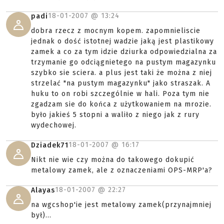
18-01-2007 @
13:24
padi
dobra rzecz z mocnym kopem. zapomnieliscie
jednak o dość istotnej wadzie jaką jest plastikowy
zamek a co za tym idzie dziurka odpowiedzialna za
trzymanie go odciągnietego na pustym magazynku
szybko sie sciera. a plus jest taki że można z niej
strzelać "na pustym magazynku" jako straszak. A
huku to on robi szczególnie w hali. Poza tym nie
zgadzam sie do końca z użytkowaniem na mrozie.
było jakieś 5 stopni a waliło z niego jak z rury
wydechowej.
18-01-2007 @
16:17
Dziadek71
Nikt nie wie czy można do takowego dokupić
metalowy zamek, ale z oznaczeniami OPS-MRP'a?
18-01-2007 @
22:27
Alayas
na wgcshop'ie jest metalowy zamek(przynajmniej
był)...