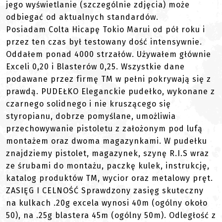
jego wyświetlanie (szczególnie zdjęcia) może
odbiegać od aktualnych standardów.
Posiadam Colta Hicapę Tokio Marui od pół roku i
przez ten czas był testowany dość intensywnie.
Oddałem ponad 4000 strzałów. Używałem głównie
Exceli 0,20 i Blasterów 0,25. Wszystkie dane
podawane przez firmę TM w pełni pokrywają się z
prawdą. PUDEŁKO Eleganckie pudełko, wykonane z
czarnego solidnego i nie kruszącego się
styropianu, dobrze pomyślane, umożliwia
przechowywanie pistoletu z założonym pod lufą
montażem oraz dwoma magazynkami. W pudełku
znajdziemy pistolet, magazynek, szynę R.I.S wraz
ze śrubami do montażu, paczkę kulek, instrukcję,
katalog produktów TM, wycior oraz metalowy pręt.
ZASIĘG I CELNOŚĆ Sprawdzony zasięg skuteczny
na kulkach .20g excela wynosi 40m (ogólny około
50), na .25g blastera 45m (ogólny 50m). Odległość z