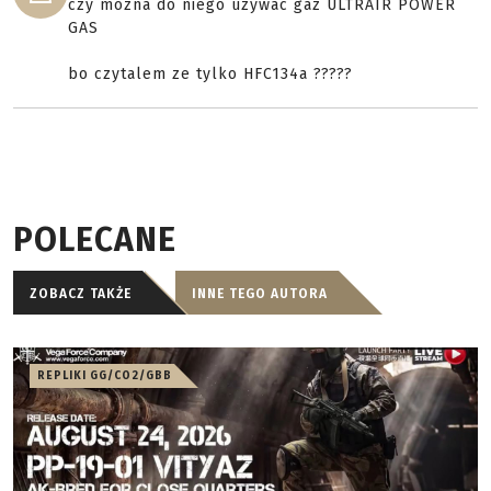
czy mozna do niego uzywac gaz ULTRAIR POWER
GAS
bo czytalem ze tylko HFC134a ?????
POLECANE
ZOBACZ TAKŻE
INNE TEGO AUTORA
REPLIKI GG/CO2/GBB