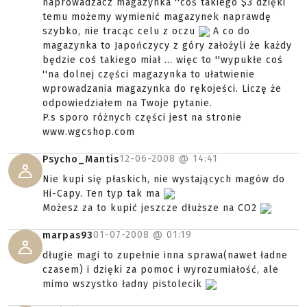
naprowadzacz magazynka ''coś takiego $3 dzięki
temu możemy wymienić magazynek naprawdę
szybko, nie tracąc celu z oczu
A co do
magazynka to Japończycy z góry założyli że każdy
będzie coś takiego miał ... więc to ''wypukłe coś
''na dolnej części magazynka to ułatwienie
wprowadzania magazynka do rękojeści. Liczę że
odpowiedziałem na Twoje pytanie.
P.s sporo różnych części jest na stronie
www.wgcshop.com
12-06-2008 @
14:41
Psycho_Mantis
Nie kupi się płaskich, nie wystających magów do
Hi-Capy. Ten typ tak ma
Możesz za to kupić jeszcze dłuższe na CO2
01-07-2008 @
01:19
marpas93
długie magi to zupełnie inna sprawa(nawet ładne
czasem) i dzięki za pomoc i wyrozumiałość, ale
mimo wszystko ładny pistolecik