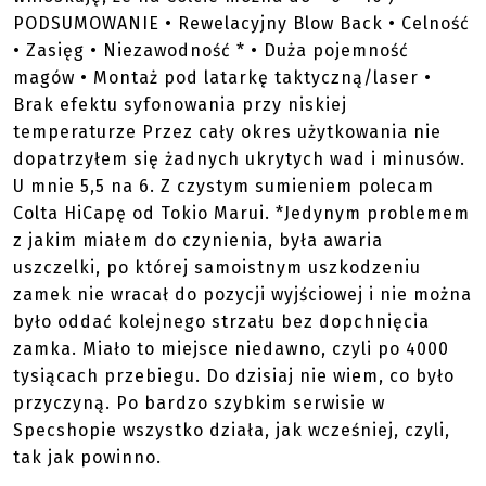
PODSUMOWANIE • Rewelacyjny Blow Back • Celność
• Zasięg • Niezawodność * • Duża pojemność
magów • Montaż pod latarkę taktyczną/laser •
Brak efektu syfonowania przy niskiej
temperaturze Przez cały okres użytkowania nie
dopatrzyłem się żadnych ukrytych wad i minusów.
U mnie 5,5 na 6. Z czystym sumieniem polecam
Colta HiCapę od Tokio Marui. *Jedynym problemem
z jakim miałem do czynienia, była awaria
uszczelki, po której samoistnym uszkodzeniu
zamek nie wracał do pozycji wyjściowej i nie można
było oddać kolejnego strzału bez dopchnięcia
zamka. Miało to miejsce niedawno, czyli po 4000
tysiącach przebiegu. Do dzisiaj nie wiem, co było
przyczyną. Po bardzo szybkim serwisie w
Specshopie wszystko działa, jak wcześniej, czyli,
tak jak powinno.