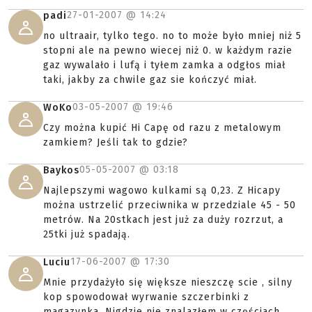
27-01-2007 @
14:24
padi
no ultraair, tylko tego. no to może było mniej niż 5
stopni ale na pewno wiecej niż 0. w każdym razie
gaz wywalało i lufą i tyłem zamka a odgłos miał
taki, jakby za chwile gaz sie kończyć miał.
03-05-2007 @
19:46
WoKo
Czy można kupić Hi Capę od razu z metalowym
zamkiem? Jeśli tak to gdzie?
05-05-2007 @
03:18
Baykos
Najlepszymi wagowo kulkami są 0,23. Z Hicapy
można ustrzelić przeciwnika w przedziale 45 - 50
metrów. Na 20stkach jest już za duży rozrzut, a
25tki już spadają.
17-06-2007 @
17:30
Luciu
Mnie przydażyło się większe nieszczę scie , silny
kop spowodował wyrwanie szczerbinki z
magazynka, Nigdzie nie znalazłem w częściach