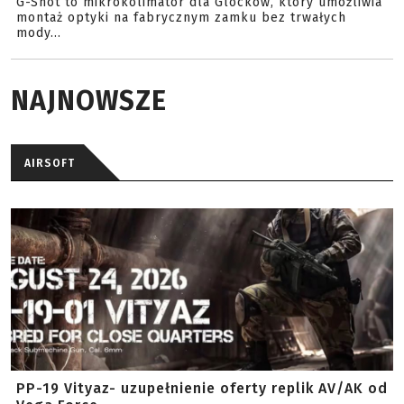
G-Shot to mikrokolimator dla Glocków, który umożliwia
montaż optyki na fabrycznym zamku bez trwałych
mody...
NAJNOWSZE
AIRSOFT
PP-19 Vityaz- uzupełnienie oferty replik AV/AK od