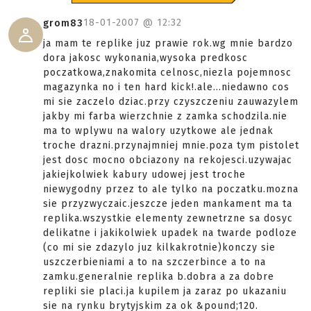
18-01-2007 @
12:32
grom83
ja mam te replike juz prawie rok.wg mnie bardzo
dora jakosc wykonania,wysoka predkosc
poczatkowa,znakomita celnosc,niezla pojemnosc
magazynka no i ten hard kick!.ale...niedawno cos
mi sie zaczelo dziac.przy czyszczeniu zauwazylem
jakby mi farba wierzchnie z zamka schodzila.nie
ma to wplywu na walory uzytkowe ale jednak
troche drazni.przynajmniej mnie.poza tym pistolet
jest dosc mocno obciazony na rekojesci.uzywajac
jakiejkolwiek kabury udowej jest troche
niewygodny przez to ale tylko na poczatku.mozna
sie przyzwyczaic.jeszcze jeden mankament ma ta
replika.wszystkie elementy zewnetrzne sa dosyc
delikatne i jakikolwiek upadek na twarde podloze
(co mi sie zdazylo juz kilkakrotnie)konczy sie
uszczerbieniami a to na szczerbince a to na
zamku.generalnie replika b.dobra a za dobre
repliki sie placi.ja kupilem ja zaraz po ukazaniu
sie na rynku brytyjskim za ok &pound;120.