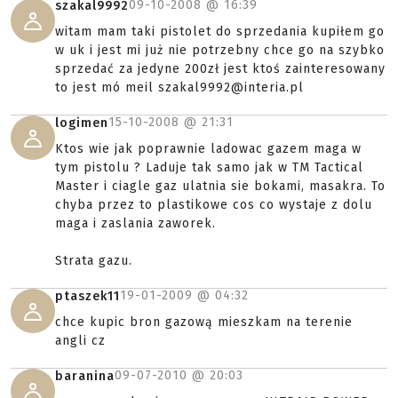
09-10-2008 @
16:39
szakal9992
witam mam taki pistolet do sprzedania kupiłem go
w uk i jest mi już nie potrzebny chce go na szybko
sprzedać za jedyne 200zł jest ktoś zainteresowany
to jest mó meil szakal9992@interia.pl
15-10-2008 @
21:31
logimen
Ktos wie jak poprawnie ladowac gazem maga w
tym pistolu ? Laduje tak samo jak w TM Tactical
Master i ciagle gaz ulatnia sie bokami, masakra. To
chyba przez to plastikowe cos co wystaje z dolu
maga i zaslania zaworek.
Strata gazu.
19-01-2009 @
04:32
ptaszek11
chce kupic bron gazową mieszkam na terenie
angli cz
09-07-2010 @
20:03
baranina