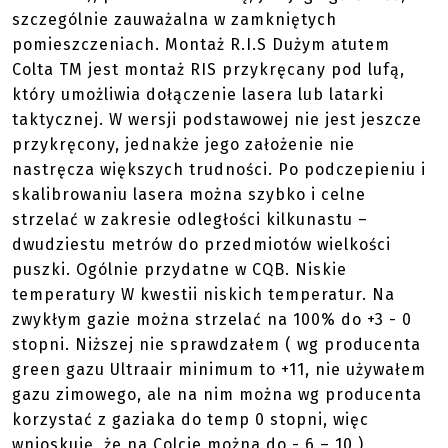
szczególnie zauważalna w zamkniętych
pomieszczeniach. Montaż R.I.S Dużym atutem
Colta TM jest montaż RIS przykręcany pod lufą,
który umożliwia dołączenie lasera lub latarki
taktycznej. W wersji podstawowej nie jest jeszcze
przykręcony, jednakże jego założenie nie
nastręcza większych trudności. Po podczepieniu i
skalibrowaniu lasera można szybko i celne
strzelać w zakresie odległości kilkunastu –
dwudziestu metrów do przedmiotów wielkości
puszki. Ogólnie przydatne w CQB. Niskie
temperatury W kwestii niskich temperatur. Na
zwykłym gazie można strzelać na 100% do +3 - 0
stopni. Niższej nie sprawdzałem ( wg producenta
green gazu Ultraair minimum to +11, nie używałem
gazu zimowego, ale na nim można wg producenta
korzystać z gaziaka do temp 0 stopni, więc
wnioskuję, że na Colcie można do - 6 – 10 )