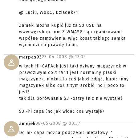
@ Luciu, WoKO, Dziadek71
Zamek można kupić już za 50 USD na
www.wgcshop.com Z WMASG są organizowane
wspólne zamówienia, więc koszt takiego zamka
wychodzi na prawdę tanio.
23-04-2008 @
13:35
marpas93
w tych HI-CAPAch jest taki dziwny magazynek w
prawdziwym colt 1911 jest normalny płaski
magazynek. można to coś jakoś zdjąć, kupić inny
magazynek albo coś z tym zrobić, no i poco to
jest?
tak dla porównania $3 -ostry (nic nie wystaje)
$3 -hi capa (no jak widać coś wystaje)
08-05-2008 @
00:37
amejek
Do hi- capa można podczepić metalowy ''