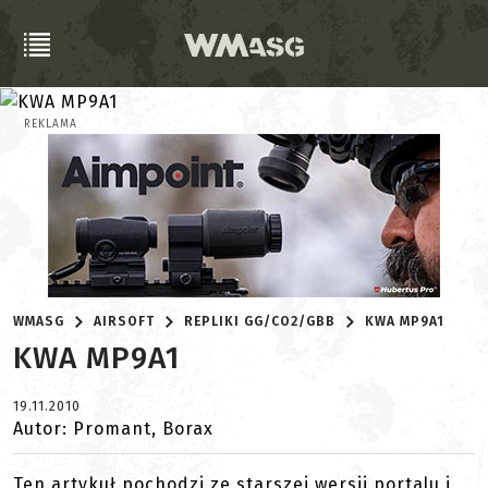
REKLAMA
WMASG
AIRSOFT
REPLIKI GG/CO2/GBB
KWA MP9A1
KWA MP9A1
19.11.2010
Autor: Promant, Borax
Ten artykuł pochodzi ze starszej wersji portalu i