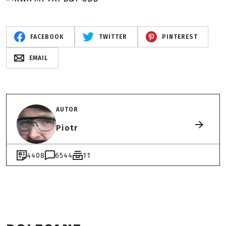
FACEBOOK
TWITTER
PINTEREST
EMAIL
AUTOR
Piotr
4408
6544
11