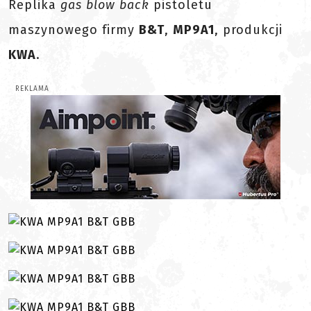
Replika
gas blow back
pistoletu
maszynowego firmy
B&T
,
MP9A1
, produkcji
KWA
.
REKLAMA