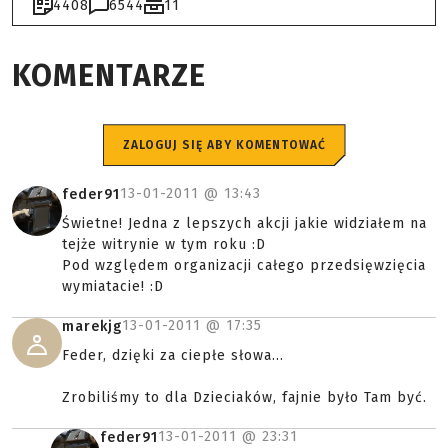
4408
6544
11
KOMENTARZE
ZALOGUJ SIĘ ABY KOMENTOWAĆ
13-01-2011 @
13:43
feder91
Świetne! Jedna z lepszych akcji jakie widziałem na
tejże witrynie w tym roku :D
Pod względem organizacji całego przedsięwzięcia
wymiatacie! :D
13-01-2011 @
17:35
marekjg
Feder, dzięki za ciepłe słowa...
Zrobiliśmy to dla Dzieciaków, fajnie było Tam być.
13-01-2011 @
23:31
feder91