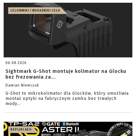
CELOWNIKI I WSKAŹNIKI CELU
06.08.2026
Sightmark G-Shot montuje kolimator na Glocku
bez frezowania za...
Damian Niemczuk
G-Shot to mikrokolimator dla Glocków, który umożliwia
montaż optyki na fabrycznym zamku bez trwałych
mody...
REPLIKI AEG