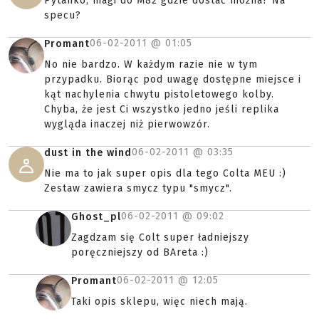
Pytanko, magi do M82 gdzie dostać można? Na
specu?
06-02-2011 @
01:05
Promant
No nie bardzo. W każdym razie nie w tym
przypadku. Biorąc pod uwagę dostępne miejsce i
kąt nachylenia chwytu pistoletowego kolby.
Chyba, że jest Ci wszystko jedno jeśli replika
wygląda inaczej niż pierwowzór.
06-02-2011 @
03:35
dust in the wind
Nie ma to jak super opis dla tego Colta MEU :)
Zestaw zawiera smycz typu "smycz".
06-02-2011 @
09:02
Ghost_pl
Zagdzam się Colt super ładniejszy
poręczniejszy od BAreta :)
06-02-2011 @
12:05
Promant
Taki opis sklepu, więc niech mają.