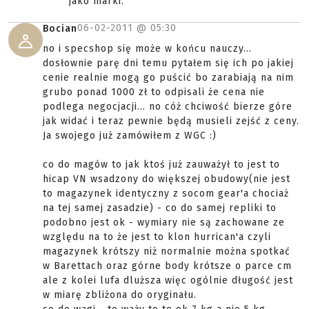
jako marki.
06-02-2011 @
05:30
Bocian
no i specshop się może w końcu nauczy...
dosłownie parę dni temu pytałem się ich po jakiej
cenie realnie mogą go puścić bo zarabiają na nim
grubo ponad 1000 zł to odpisali że cena nie
podlega negocjacji... no cóż chciwość bierze góre
jak widać i teraz pewnie będą musieli zejść z ceny.
Ja swojego już zamówiłem z WGC :)
co do magów to jak ktoś już zauważył to jest to
hicap VN wsadzony do większej obudowy(nie jest
to magazynek identyczny z socom gear'a chociaż
na tej samej zasadzie) - co do samej repliki to
podobno jest ok - wymiary nie są zachowane ze
względu na to że jest to klon hurrican'a czyli
magazynek krótszy niż normalnie można spotkać
w Barettach oraz górne body krótsze o parce cm
ale z kolei lufa dluższa więc ogólnie długość jest
w miarę zbliżona do oryginału.