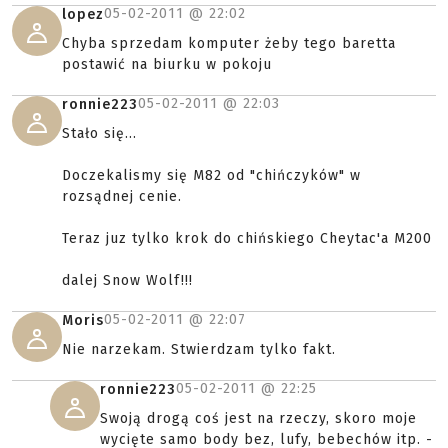
05-02-2011 @
22:02
lopez
Chyba sprzedam komputer żeby tego baretta
postawić na biurku w pokoju
05-02-2011 @
22:03
ronnie223
Stało się...
Doczekalismy się M82 od "chińczyków" w
rozsądnej cenie.
Teraz juz tylko krok do chińskiego Cheytac'a M200
dalej Snow Wolf!!!
05-02-2011 @
22:07
Moris
Nie narzekam. Stwierdzam tylko fakt.
05-02-2011 @
22:25
ronnie223
Swoją drogą coś jest na rzeczy, skoro moje
wycięte samo body bez, lufy, bebechów itp. -