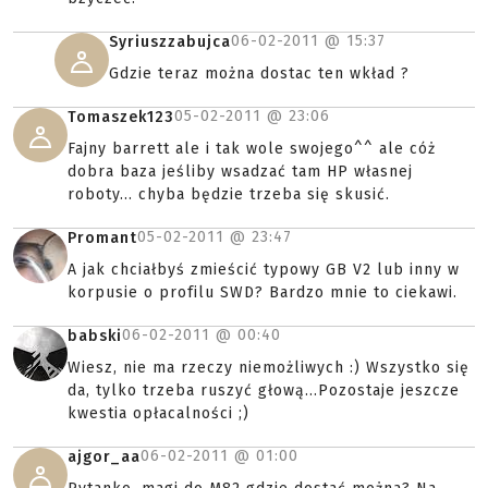
06-02-2011 @
15:37
Syriuszzabujca
Gdzie teraz można dostac ten wkład ?
05-02-2011 @
23:06
Tomaszek123
Fajny barrett ale i tak wole swojego^^ ale cóż
dobra baza jeśliby wsadzać tam HP własnej
roboty... chyba będzie trzeba się skusić.
05-02-2011 @
23:47
Promant
A jak chciałbyś zmieścić typowy GB V2 lub inny w
korpusie o profilu SWD? Bardzo mnie to ciekawi.
06-02-2011 @
00:40
babski
Wiesz, nie ma rzeczy niemożliwych :) Wszystko się
da, tylko trzeba ruszyć głową...Pozostaje jeszcze
kwestia opłacalności ;)
06-02-2011 @
01:00
ajgor_aa