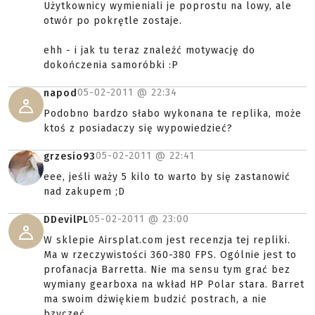
Użytkownicy wymieniali je poprostu na lowy, ale
otwór po pokrętle zostaje.
ehh - i jak tu teraz znaleźć motywację do
dokończenia samoróbki :P
05-02-2011 @
22:34
napod
Podobno bardzo słabo wykonana te replika, może
ktoś z posiadaczy się wypowiedzieć?
05-02-2011 @
22:41
grzesio93
eee, jeśli waży 5 kilo to warto by się zastanowić
nad zakupem ;D
05-02-2011 @
23:00
DDevilPL
W sklepie Airsplat.com jest recenzja tej repliki.
Ma w rzeczywistości 360-380 FPS. Ogólnie jest to
profanacja Barretta. Nie ma sensu tym grać bez
wymiany gearboxa na wkład HP Polar stara. Barret
ma swoim dżwiękiem budzić postrach, a nie
bzyczeć.