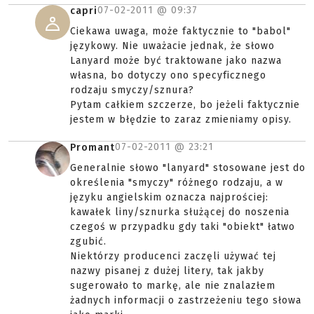
07-02-2011 @
09:37
capri
Ciekawa uwaga, może faktycznie to "babol"
językowy. Nie uważacie jednak, że słowo
Lanyard może być traktowane jako nazwa
własna, bo dotyczy ono specyficznego
rodzaju smyczy/sznura?
Pytam całkiem szczerze, bo jeżeli faktycznie
jestem w błędzie to zaraz zmieniamy opisy.
07-02-2011 @
23:21
Promant
Generalnie słowo "lanyard" stosowane jest do
określenia "smyczy" różnego rodzaju, a w
języku angielskim oznacza najprościej:
kawałek liny/sznurka służącej do noszenia
czegoś w przypadku gdy taki "obiekt" łatwo
zgubić.
Niektórzy producenci zaczęli używać tej
nazwy pisanej z dużej litery, tak jakby
sugerowało to markę, ale nie znalazłem
żadnych informacji o zastrzeżeniu tego słowa