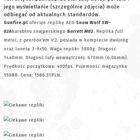
jego wyświetlanie (szczególnie zdjęcia) może
odbiegać od aktualnych standardów.
Gunfire.pl
oferuje replikę AEG
Snow Wolf
SW-
02A
karabinu snajperskiego
Barrett M82
. Replika
full
metal
, z
gearbox'em
V.2, posiada w komplecie dwójnóg
oraz lunetę 3-9x50. Waga repliki: 5800g. Długość:
1440mm. Długość lufy wewnętrznej: 670mm (6.06mm).
Prędkość początkowa: 400fps. Pojemność magazynka:
150BB. Cena: 1586.31PLN.