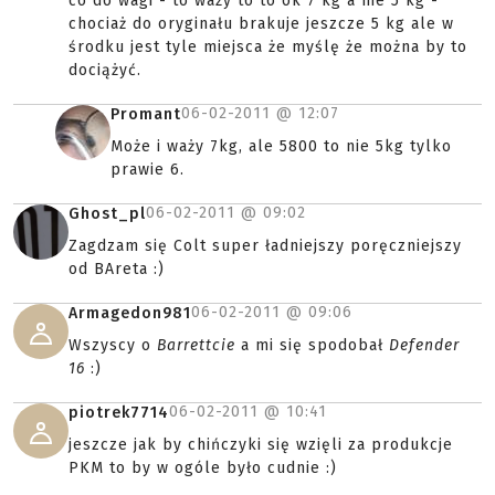
co do wagi - to waży to to ok 7 kg a nie 5 kg -
chociaż do oryginału brakuje jeszcze 5 kg ale w
środku jest tyle miejsca że myślę że można by to
dociążyć.
06-02-2011 @
12:07
Promant
Może i waży 7kg, ale 5800 to nie 5kg tylko
prawie 6.
06-02-2011 @
09:02
Ghost_pl
Zagdzam się Colt super ładniejszy poręczniejszy
od BAreta :)
06-02-2011 @
09:06
Armagedon981
Wszyscy o
Barrettcie
a mi się spodobał
Defender
16
:)
06-02-2011 @
10:41
piotrek7714
jeszcze jak by chińczyki się wzięli za produkcje
PKM to by w ogóle było cudnie :)