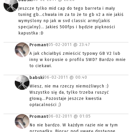
Jeszcze tylko mid cap do tego barreta i mały
tuning gb...chwała im za to że to gb v2 a nie jakiś
wymyślony np jak w svd classic army(jakiś
specjalny)... Jakieś 500fps i będzie piękności
kapustka :D
05-02-2011 @
23:47
Promant
A jak chciałbyś zmieścić typowy GB V2 lub
inny w korpusie o profilu SWD? Bardzo mnie
to ciekawi.
06-02-2011 @
00:40
babski
Wiesz, nie ma rzeczy niemożliwych :)
Wszystko się da, tylko trzeba ruszyć
głową...Pozostaje jeszcze kwestia
opłacalności ;)
06-02-2011 @
01:05
Promant
No nie bardzo. W każdym razie nie w tym
przypadku. Biorąc pod uwagę dostępne