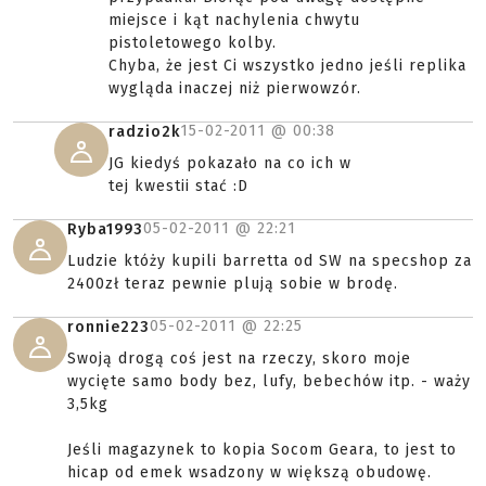
miejsce i kąt nachylenia chwytu
pistoletowego kolby.
Chyba, że jest Ci wszystko jedno jeśli replika
wygląda inaczej niż pierwowzór.
15-02-2011 @
00:38
radzio2k
JG kiedyś pokazało na co ich w
tej kwestii stać :D
05-02-2011 @
22:21
Ryba1993
Ludzie któży kupili barretta od SW na specshop za
2400zł teraz pewnie plują sobie w brodę.
05-02-2011 @
22:25
ronnie223
Swoją drogą coś jest na rzeczy, skoro moje
wycięte samo body bez, lufy, bebechów itp. - waży
3,5kg
Jeśli magazynek to kopia Socom Geara, to jest to
hicap od emek wsadzony w większą obudowę.