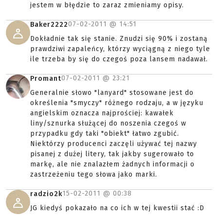
jestem w błędzie to zaraz zmieniamy opisy.
07-02-2011 @
14:51
Baker2222
Dokładnie tak się stanie. Znudzi się 90% i zostaną
prawdziwi zapaleńcy, którzy wyciągną z niego tyle
ile trzeba by się do czegoś poza lansem nadawał.
07-02-2011 @
23:21
Promant
Generalnie słowo "lanyard" stosowane jest do
określenia "smyczy" różnego rodzaju, a w języku
angielskim oznacza najprościej: kawałek
liny/sznurka służącej do noszenia czegoś w
przypadku gdy taki "obiekt" łatwo zgubić.
Niektórzy producenci zaczęli używać tej nazwy
pisanej z dużej litery, tak jakby sugerowało to
markę, ale nie znalazłem żadnych informacji o
zastrzeżeniu tego słowa jako marki.
15-02-2011 @
00:38
radzio2k
JG kiedyś pokazało na co ich w tej kwestii stać :D