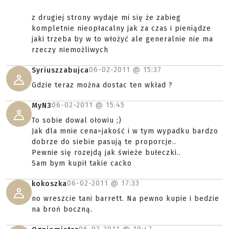
z drugiej strony wydaje mi się że zabieg
kompletnie nieopłacalny jak za czas i pieniądze
jaki trzeba by w to włożyć ale generalnie nie ma
rzeczy niemożliwych
06-02-2011 @
15:37
Syriuszzabujca
Gdzie teraz można dostac ten wkład ?
06-02-2011 @
15:45
MyN3
To sobie dowal ołowiu ;)
Jak dla mnie cena=jakość i w tym wypadku bardzo
dobrze do siebie pasują te proporcje..
Pewnie się rozejdą jak świeże bułeczki..
Sam bym kupił takie cacko
06-02-2011 @
17:33
kokoszka
no wreszcie tani barrett. Na pewno kupie i bedzie
na broń boczną.