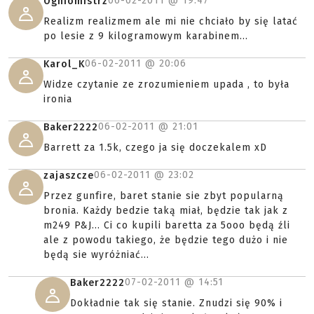
06-02-2011 @
19:47
Ogniomistrz
Realizm realizmem ale mi nie chciało by się latać
po lesie z 9 kilogramowym karabinem...
06-02-2011 @
20:06
Karol_K
Widze czytanie ze zrozumieniem upada , to była
ironia
06-02-2011 @
21:01
Baker2222
Barrett za 1.5k, czego ja się doczekalem xD
06-02-2011 @
23:02
zajaszcze
Przez gunfire, baret stanie sie zbyt popularną
bronia. Każdy bedzie taką miał, będzie tak jak z
m249 P&J... Ci co kupili baretta za 5ooo będą źli
ale z powodu takiego, że będzie tego dużo i nie
będą sie wyróżniać...
07-02-2011 @
14:51
Baker2222
Dokładnie tak się stanie. Znudzi się 90% i