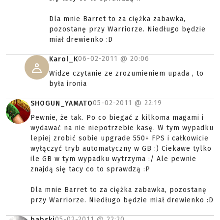
Dla mnie Barret to za ciężka zabawka,
pozostanę przy Warriorze. Niedługo będzie
miał drewienko :D
06-02-2011 @
20:06
Karol_K
Widze czytanie ze zrozumieniem upada , to
była ironia
05-02-2011 @
22:19
SHOGUN_YAMATO
Pewnie, że tak. Po co biegać z kilkoma magami i
wydawać na nie niepotrzebie kasę. W tym wypadku
lepiej zrobić sobie upgrade 550+ FPS i całkowicie
wyłączyć tryb automatyczny w GB :) Ciekawe tylko
ile GB w tym wypadku wytrzyma :/ Ale pewnie
znajdą się tacy co to sprawdzą :P
Dla mnie Barret to za ciężka zabawka, pozostanę
przy Warriorze. Niedługo będzie miał drewienko :D
05-02-2011 @
22:20
babski