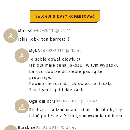
ZALOGUJ SIĘ ABY KOMENTOWAĆ
05-02-2011 @
21:41
Moris
Jakiś lekki ten barrett :)
06-02-2011 @
15:45
MyN3
To sobie dowal ołowiu ;)
Jak dla mnie cena=jakość i w tym wypadku
bardzo dobrze do siebie pasują te
proporcje..
Pewnie się rozejdą jak świeże bułeczki..
Sam bym kupił takie cacko
06-02-2011 @
19:47
Ogniomistrz
Realizm realizmem ale mi nie chciało by się
latać po lesie z 9 kilogramowym karabinem...
05-02-2011 @
21:43
BlackIce