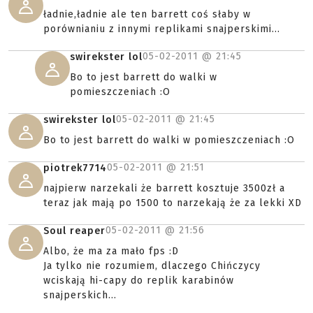
ładnie,ładnie ale ten barrett coś słaby w
porównianiu z innymi replikami snajperskimi...
05-02-2011 @
21:45
swirekster lol
Bo to jest barrett do walki w
pomieszczeniach :O
05-02-2011 @
21:45
swirekster lol
Bo to jest barrett do walki w pomieszczeniach :O
05-02-2011 @
21:51
piotrek7714
najpierw narzekali że barrett kosztuje 3500zł a
teraz jak mają po 1500 to narzekają że za lekki XD
05-02-2011 @
21:56
Soul reaper
Albo, że ma za mało fps :D
Ja tylko nie rozumiem, dlaczego Chińczycy
wciskają hi-capy do replik karabinów
snajperskich...