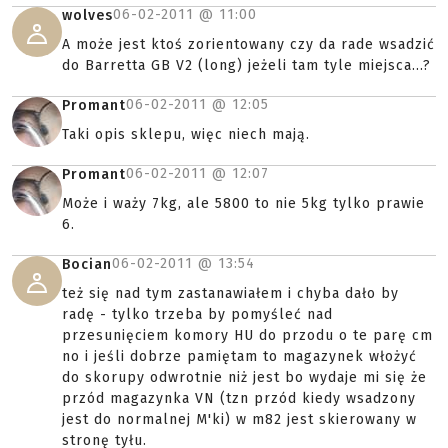
06-02-2011 @
11:00
wolves
A może jest ktoś zorientowany czy da rade wsadzić
do Barretta GB V2 (long) jeżeli tam tyle miejsca...?
06-02-2011 @
12:05
Promant
Taki opis sklepu, więc niech mają.
06-02-2011 @
12:07
Promant
Może i waży 7kg, ale 5800 to nie 5kg tylko prawie
6.
06-02-2011 @
13:54
Bocian
też się nad tym zastanawiałem i chyba dało by
radę - tylko trzeba by pomyśleć nad
przesunięciem komory HU do przodu o te parę cm
no i jeśli dobrze pamiętam to magazynek włożyć
do skorupy odwrotnie niż jest bo wydaje mi się że
przód magazynka VN (tzn przód kiedy wsadzony
jest do normalnej M'ki) w m82 jest skierowany w
stronę tyłu.