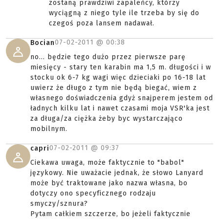
zostaną prawdziwi zapaleńcy, którzy
wyciągną z niego tyle ile trzeba by się do
czegoś poza lansem nadawał.
07-02-2011 @
00:38
Bocian
no... będzie tego dużo przez pierwsze parę
miesięcy - stary ten karabin ma 1,5 m. długości i w
stocku ok 6-7 kg wagi więc dzieciaki po 16-18 lat
uwierz że długo z tym nie będą biegać, wiem z
własnego doświadczenia gdyż snajperem jestem od
ładnych kilku lat i nawet czasami moja VSR'ka jest
za długa/za ciężka żeby byc wystarczająco
mobilnym.
07-02-2011 @
09:37
capri
Ciekawa uwaga, może faktycznie to "babol"
językowy. Nie uważacie jednak, że słowo Lanyard
może być traktowane jako nazwa własna, bo
dotyczy ono specyficznego rodzaju
smyczy/sznura?
Pytam całkiem szczerze, bo jeżeli faktycznie