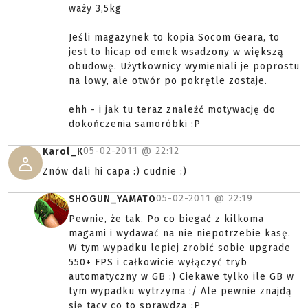
waży 3,5kg
Jeśli magazynek to kopia Socom Geara, to
jest to hicap od emek wsadzony w większą
obudowę. Użytkownicy wymieniali je poprostu
na lowy, ale otwór po pokrętle zostaje.
ehh - i jak tu teraz znaleźć motywację do
dokończenia samoróbki :P
05-02-2011 @
22:12
Karol_K
Znów dali hi capa :) cudnie :)
05-02-2011 @
22:19
SHOGUN_YAMATO
Pewnie, że tak. Po co biegać z kilkoma
magami i wydawać na nie niepotrzebie kasę.
W tym wypadku lepiej zrobić sobie upgrade
550+ FPS i całkowicie wyłączyć tryb
automatyczny w GB :) Ciekawe tylko ile GB w
tym wypadku wytrzyma :/ Ale pewnie znajdą
się tacy co to sprawdzą :P