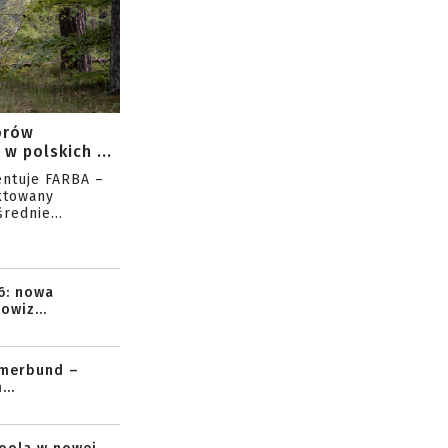
orów
w polskich ...
entuje FARBA –
ktowany
rednie...
6: nowa
owiz...
mmerbund –
..