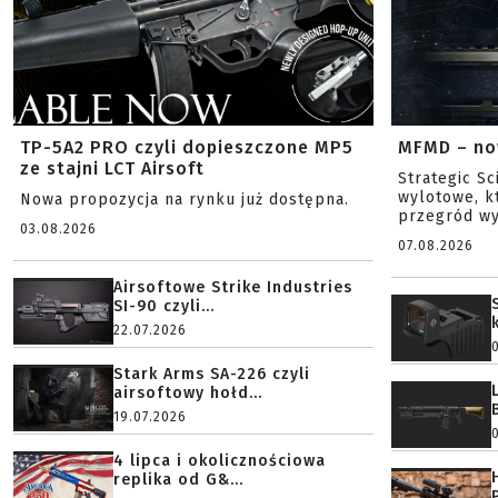
TP-5A2 PRO czyli dopieszczone MP5
MFMD – no
ze stajni LCT Airsoft
Strategic S
wylotowe, k
Nowa propozycja na rynku już dostępna.
przegród wy
03.08.2026
07.08.2026
Airsoftowe Strike Industries
SI-90 czyli...
22.07.2026
Stark Arms SA-226 czyli
airsoftowy hołd...
19.07.2026
4 lipca i okolicznościowa
replika od G&...