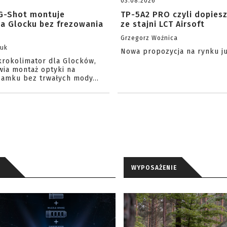
03.08.2026
G-Shot montuje
TP-5A2 PRO czyli dopies
na Glocku bez frezowania
ze stajni LCT Airsoft
Grzegorz Woźnica
zuk
Nowa propozycja na rynku j
krokolimator dla Glocków,
wia montaż optyki na
amku bez trwałych mody...
WYPOSAŻENIE