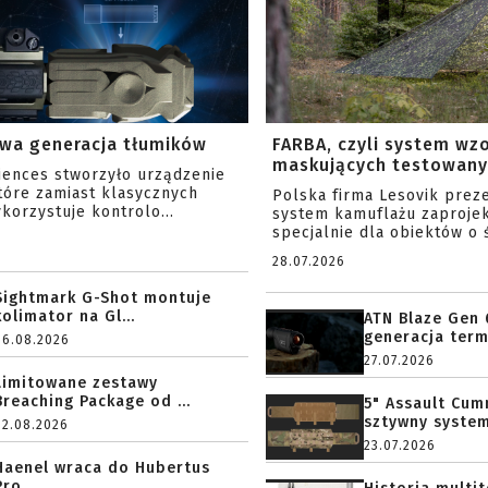
wa generacja tłumików
FARBA, czyli system wz
maskujących testowany 
ciences stworzyło urządzenie
tóre zamiast klasycznych
Polska firma Lesovik prez
korzystuje kontrolo...
system kamuflażu zaproje
specjalnie dla obiektów o ś
28.07.2026
Sightmark G-Shot montuje
kolimator na Gl...
ATN Blaze Gen 
generacja term
06.08.2026
27.07.2026
Limitowane zestawy
Breaching Package od ...
5" Assault Cu
sztywny system.
02.08.2026
23.07.2026
Haenel wraca do Hubertus
Pro