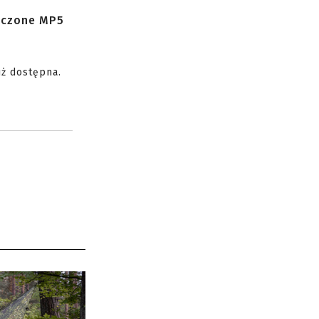
zczone MP5
uż dostępna.