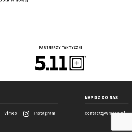
toola w nowej
PARTNERZY TAKTYCZNI
NAPISZ DO NAS
Vimeo
Instagram
contact@wmasg.pl