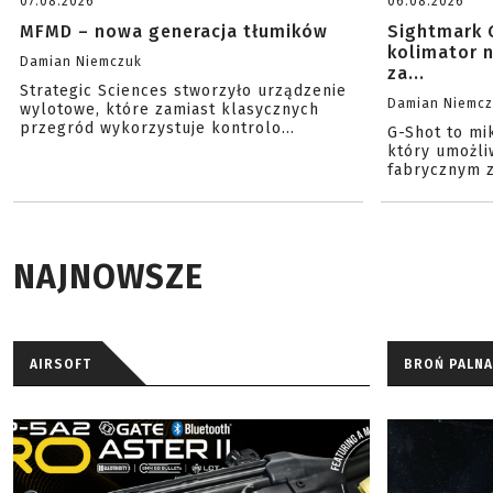
07.08.2026
06.08.2026
MFMD – nowa generacja tłumików
Sightmark 
kolimator 
Damian Niemczuk
za...
Strategic Sciences stworzyło urządzenie
Damian Niemc
wylotowe, które zamiast klasycznych
przegród wykorzystuje kontrolo...
G-Shot to mi
który umożli
fabrycznym z
NAJNOWSZE
AIRSOFT
BROŃ PALNA