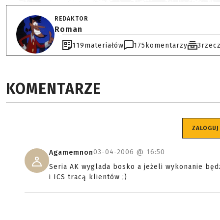
REDAKTOR
Roman
119
materiałów
175
komentarzy
3
rzec
KOMENTARZE
ZALOGUJ
03-04-2006 @
16:50
Agamemnon
Seria AK wyglada bosko a jeżeli wykonanie będ
i ICS tracą klientów ;)