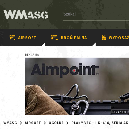
AIRSOFT
BROŃ PALNA
WYPOSAŻ
REKLAMA
WMASG
AIRSOFT
OGÓLNE
PLANY VFC - HK-416, SERIA AK