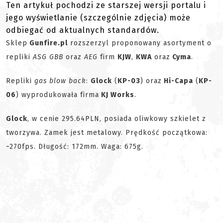
Ten artykuł pochodzi ze starszej wersji portalu i
jego wyświetlanie (szczególnie zdjęcia) może
odbiegać od aktualnych standardów.
Sklep
Gunfire.pl
rozszerzyl proponowany asortyment o
repliki
ASG GBB
oraz
AEG
firm
KJW
,
KWA
oraz
Cyma
.
Repliki
gas blow back
:
Glock
(
KP-03
) oraz
Hi-Capa
(
KP-
06
) wyprodukowała firma
KJ Works
.
Glock
, w cenie 295.64PLN, posiada oliwkowy szkielet z
tworzywa. Zamek jest metalowy. Prędkość początkowa:
~270fps. Długość: 172mm. Waga: 675g.