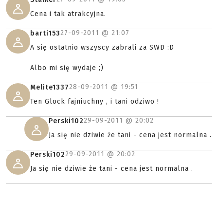
Cena i tak atrakcyjna.
27-09-2011 @
21:07
barti153
A się ostatnio wszyscy zabrali za SWD :D
Albo mi się wydaje ;)
28-09-2011 @
19:51
Melite1337
Ten Glock fajniuchny , i tani odziwo !
29-09-2011 @
20:02
Perski102
Ja się nie dziwie że tani - cena jest normalna .
29-09-2011 @
20:02
Perski102
Ja się nie dziwie że tani - cena jest normalna .