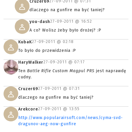
27-09-2011 @
07:31
Cruzer69
dlaczego na gunfire ma być taniej?
27-09-2011 @
16:52
you-dash
A co? Wolisz żeby było drożej? :P
27-09-2011 @
02:18
KubaK
To było do przewidzenia :P
27-09-2011 @
07:17
HaryWalker
Ten
Battle Rifle Custom Magpul PRS
jest naprawdę
cudny.
27-09-2011 @
07:31
Cruzer69
dlaczego na gunfire ma być taniej?
27-09-2011 @
13:55
Arekcore
http://www.popularairsoft.com/news/cyma-svd-
dragunov-aeg-now-gunfire