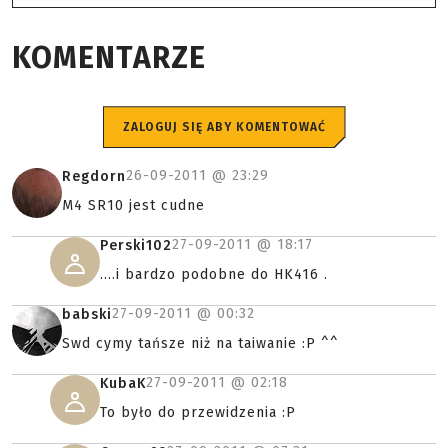
KOMENTARZE
ZALOGUJ SIĘ ABY KOMENTOWAĆ
26-09-2011 @
23:29
Regdorn
M4 SR10 jest cudne
27-09-2011 @
18:17
Perski102
....i bardzo podobne do HK416 .
27-09-2011 @
00:32
babski
Swd cymy tańsze niż na taiwanie :P ^^
27-09-2011 @
02:18
KubaK
To było do przewidzenia :P