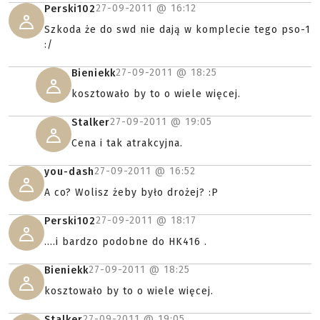
27-09-2011 @
16:12
Perski102
Szkoda że do swd nie dają w komplecie tego pso-1
:/
27-09-2011 @
18:25
Bieniekk
kosztowało by to o wiele więcej.
27-09-2011 @
19:05
Stalker
Cena i tak atrakcyjna.
27-09-2011 @
16:52
you-dash
A co? Wolisz żeby było drożej? :P
27-09-2011 @
18:17
Perski102
....i bardzo podobne do HK416 .
27-09-2011 @
18:25
Bieniekk
kosztowało by to o wiele więcej.
27-09-2011 @
19:05
Stalker