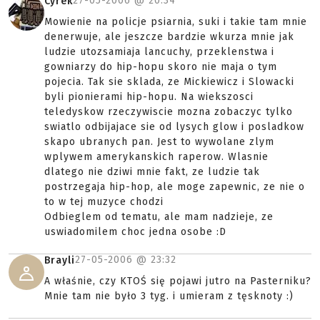
27-05-2006 @
20:34
Cyrek
Mowienie na policje psiarnia, suki i takie tam mnie
denerwuje, ale jeszcze bardzie wkurza mnie jak
ludzie utozsamiaja lancuchy, przeklenstwa i
gowniarzy do hip-hopu skoro nie maja o tym
pojecia. Tak sie sklada, ze Mickiewicz i Slowacki
byli pionierami hip-hopu. Na wiekszosci
teledyskow rzeczywiscie mozna zobaczyc tylko
swiatlo odbijajace sie od lysych glow i posladkow
skapo ubranych pan. Jest to wywolane zlym
wplywem amerykanskich raperow. Wlasnie
dlatego nie dziwi mnie fakt, ze ludzie tak
postrzegaja hip-hop, ale moge zapewnic, ze nie o
to w tej muzyce chodzi
Odbieglem od tematu, ale mam nadzieje, ze
uswiadomilem choc jedna osobe :D
27-05-2006 @
23:32
Brayli
A właśnie, czy KTOŚ się pojawi jutro na Pasterniku?
Mnie tam nie było 3 tyg. i umieram z tęsknoty :)