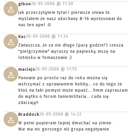
26-05-2006 @
11:30
gibon
jak przeczytąłem tytuł i pierwsze słowa to
myślałem że nasz ukochany B-16 wystosował do
nas ten apel :D
26-05-2006 @
11:34
Kac
Zwłaszcza, że za nie długo (parę godzin?) rzesza
"pielgrzymów" wyruszy na papieską mszę na
lotnisku w Tomaszowie ;)
26-05-2006 @
11:55
maciejs
Panowie po prostu raz do roku można się
wstrzymać z uprawianiem hobby... co do tego że
ktoś na taki pomysł może wpaść... hmm zapraszam
do wątku o forum taniemilitaria... cuda się
zdarzają!!
26-05-2006 @
14:32
Braddock
W pełni popieram lepiej dmuchać na zimne.
Nie ma nic gorszego niż grupa negatywnie