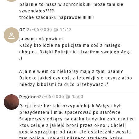
psiarnie to masz w schronisku!!! moze tam sie
szwendałes????
troche szacunku naprawde!!!!!!!!!!!
27-05-2006 @
14:42
GTI
Ja wam coś powiem
Każdy kto idzie na policjata ma coś z małego
chłopca..Dzięki Policji nie straciłem swojego Aega
:)
A ja nie wiem co niektórzy mają z tymi psami?
Dziecko jakieś czy coś, z telewizji sie uczysz albo
miedzy kibolami za dużo przebywasz :/
27-05-2006 @
15:03
Regdorn
Racja jest: był taki przypadek jak Wałęsa był
prezydentem i miał spacerować po starówce.
Snajperzy siedzący na dachu budynku zobaczyli że
ktoś celuje z jakiejś broni przez okno... Chcieli
gościa sprzątnąc od razu, ale ostatecznie weszła
tam policja. Znaleźli pijanego studenta, który