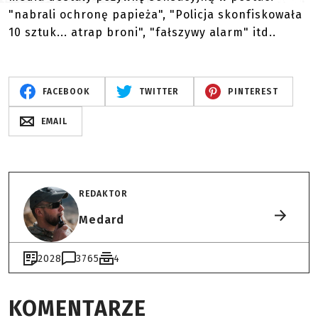
"nabrali ochronę papieża", "Policja skonfiskowała
10 sztuk... atrap broni", "fałszywy alarm" itd..
FACEBOOK
TWITTER
PINTEREST
EMAIL
REDAKTOR
Medard
2028
3765
4
KOMENTARZE