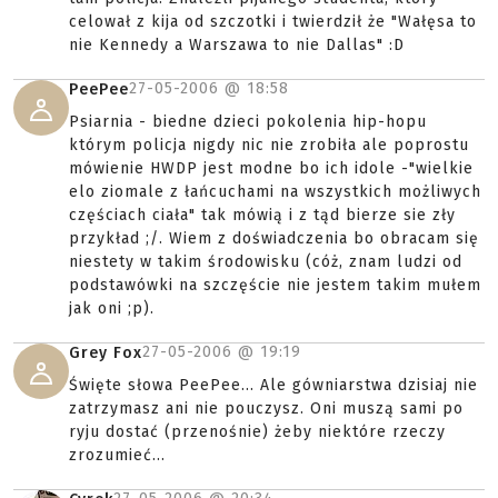
celował z kija od szczotki i twierdził że "Wałęsa to
nie Kennedy a Warszawa to nie Dallas" :D
27-05-2006 @
18:58
PeePee
Psiarnia - biedne dzieci pokolenia hip-hopu
którym policja nigdy nic nie zrobiła ale poprostu
mówienie HWDP jest modne bo ich idole -"wielkie
elo ziomale z łańcuchami na wszystkich możliwych
częściach ciała" tak mówią i z tąd bierze sie zły
przykład ;/. Wiem z doświadczenia bo obracam się
niestety w takim środowisku (cóż, znam ludzi od
podstawówki na szczęście nie jestem takim mułem
jak oni ;p).
27-05-2006 @
19:19
Grey Fox
Święte słowa PeePee... Ale gówniarstwa dzisiaj nie
zatrzymasz ani nie pouczysz. Oni muszą sami po
ryju dostać (przenośnie) żeby niektóre rzeczy
zrozumieć...