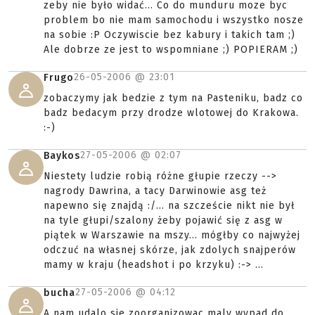
zeby nie było widać... Co do munduru moze byc
problem bo nie mam samochodu i wszystko nosze
na sobie :P Oczywiscie bez kabury i takich tam ;)
Ale dobrze ze jest to wspomniane ;) POPIERAM ;)
26-05-2006 @
23:01
Frugo
zobaczymy jak bedzie z tym na Pasteniku, badz co
badz bedacym przy drodze wlotowej do Krakowa.
:-)
27-05-2006 @
02:07
Baykos
Niestety ludzie robią różne głupie rzeczy -->
nagrody Dawrina, a tacy Darwinowie asg też
napewno się znajdą :/... na szczeście nikt nie był
na tyle głupi/szalony żeby pojawić się z asg w
piątek w Warszawie na mszy... mógłby co najwyżej
odczuć na własnej skórze, jak zdolych snajperów
mamy w kraju (headshot i po krzyku) :-> ...
27-05-2006 @
04:12
bucha
A nam udalo sie zoorganizowac maly wypad do