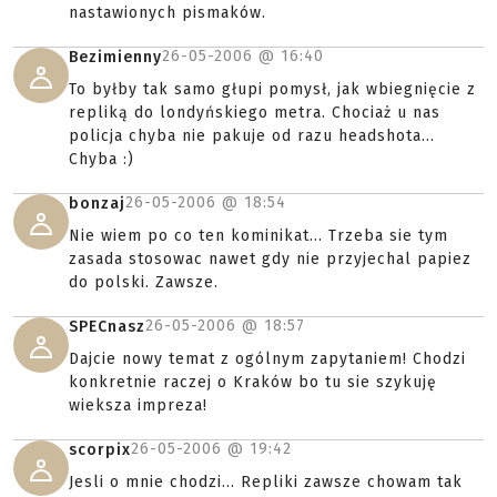
nastawionych pismaków.
26-05-2006 @
16:40
Bezimienny
To byłby tak samo głupi pomysł, jak wbiegnięcie z
repliką do londyńskiego metra. Chociaż u nas
policja chyba nie pakuje od razu headshota...
Chyba :)
26-05-2006 @
18:54
bonzaj
Nie wiem po co ten kominikat... Trzeba sie tym
zasada stosowac nawet gdy nie przyjechal papiez
do polski. Zawsze.
26-05-2006 @
18:57
SPECnasz
Dajcie nowy temat z ogólnym zapytaniem! Chodzi
konkretnie raczej o Kraków bo tu sie szykuję
wieksza impreza!
26-05-2006 @
19:42
scorpix
Jesli o mnie chodzi... Repliki zawsze chowam tak