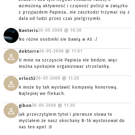
wzmożoną aktywność i czujność policji w związku
z przyjazdem Papieża...nie zaszkodzi trzymać się z
dala od ludzi przez czas pielgrzymki.
26-05-2006 @
10:30
Nanteris
No różne osobniki sie bawią w AS :/
26-05-2006 @
11:01
doktorre
U mnie na szczęscie Papieża nie bedzie, więc
można spokojnie organizować strzelankę.
26-05-2006 @
11:20
orlos52
A może by tak wystawić kompanię honorową.
Najlepiej we flekach.
26-05-2006 @
11:30
gibon
jak przeczytąłem tytuł i pierwsze słowa to
myślałem że nasz ukochany B-16 wystosował do
nas ten apel :D