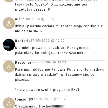
lasy i bylo "bosko" :D .... szczegolnie ten
przelotny deszcz :P
27-05-2006 @
11:37
oFi
dzisiaj psiarnia chciała mi zabrać moją replike ale
nie dałem się :>
27-05-2006 @
12:20
Nanteris
Nie mieli prawa ci jej zabrać. Pozatym nuie
psiarnia tylko policja... troche szacunku
27-05-2006 @
13:23
Deytonus
Psiarnia... gdyby nie Panowie Policjanci to miałbym
dzisiaj sprawę w sądzie* =p. Zastanów się, co
piszesz.
*nie z powodu szoł z przyjazdu BXVI
27-05-2006 @
13:29
tomson89
Ofi szacunku troche!!!!!!!!!!!!!!!