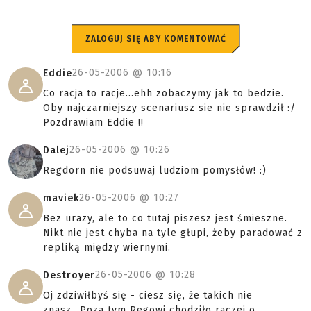
ZALOGUJ SIĘ ABY KOMENTOWAĆ
26-05-2006 @
10:16
Eddie
Co racja to racje...ehh zobaczymy jak to bedzie.
Oby najczarniejszy scenariusz sie nie sprawdził :/
Pozdrawiam Eddie !!
26-05-2006 @
10:26
Dalej
Regdorn nie podsuwaj ludziom pomysłów! :)
26-05-2006 @
10:27
maviek
Bez urazy, ale to co tutaj piszesz jest śmieszne.
Nikt nie jest chyba na tyle głupi, żeby paradować z
repliką między wiernymi.
26-05-2006 @
10:28
Destroyer
Oj zdziwiłbyś się - ciesz się, że takich nie
znasz...Poza tym Regowi chodziło raczej o