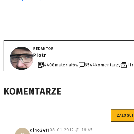
REDAKTOR
Piotr
4408
materiałów
6544
komentarzy
11
KOMENTARZE
ZALOGUJ
08-01-2012 @
16:45
dino2411