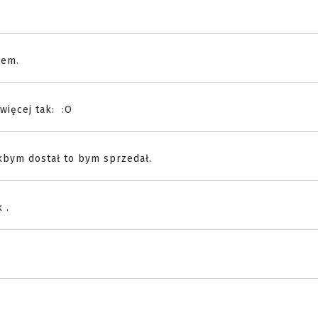
hem.
więcej tak: :O
akbym dostał to bym sprzedał.
 .