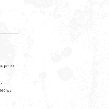
d
iła już na
 z
360fps.