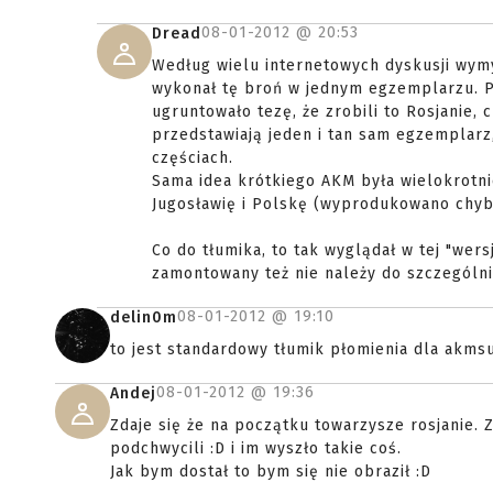
08-01-2012 @
20:53
Dread
Według wielu internetowych dyskusji wymyś
wykonał tę broń w jednym egzemplarzu. Pot
ugruntowało tezę, że zrobili to Rosjanie,
przedstawiają jeden i tan sam egzemplarz,
częściach.
Sama idea krótkiego AKM była wielokrotn
Jugosławię i Polskę (wyprodukowano chy
Co do tłumika, to tak wyglądał w tej "wers
zamontowany też nie należy do szczególnie
08-01-2012 @
19:10
delin0m
to jest standardowy tłumik płomienia dla akmsu
08-01-2012 @
19:36
Andej
Zdaje się że na początku towarzysze rosjanie. 
podchwycili :D i im wyszło takie coś.
Jak bym dostał to bym się nie obraził :D