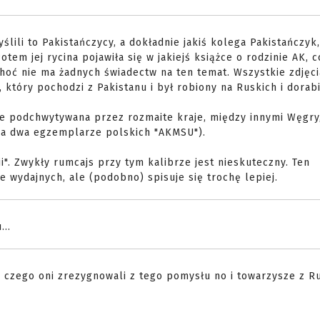
lili to Pakistańczycy, a dokładnie jakiś kolega Pakistańczyk,
em jej rycina pojawiła się w jakiejś książce o rodzinie AK, c
 choć nie ma żadnych świadectw na ten temat. Wszystkie zdję
 który pochodzi z Pakistanu i był robiony na Ruskich i dorab
ie podchwytywana przez rozmaite kraje, między innymi Węgry
ba dwa egzemplarze polskich "AKMSU").
ji". Zwykły rumcajs przy tym kalibrze jest nieskuteczny. Ten
 wydajnych, ale (podobno) spisuje się trochę lepiej.
...
Z czego oni zrezygnowali z tego pomysłu no i towarzysze z R