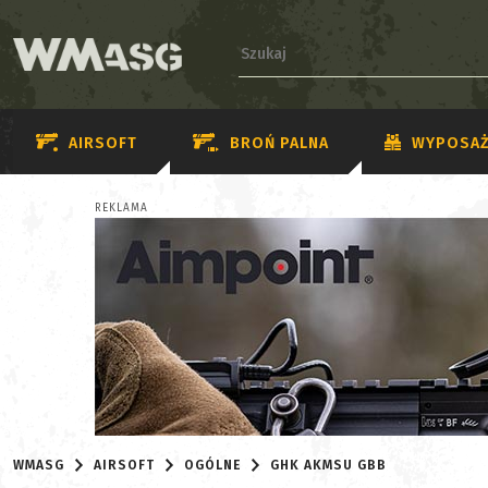
AIRSOFT
BROŃ PALNA
WYPOSAŻ
REKLAMA
WMASG
AIRSOFT
OGÓLNE
GHK AKMSU GBB