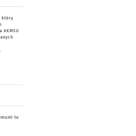
 który
o
cia AKMSU
ianych
,
umunii to