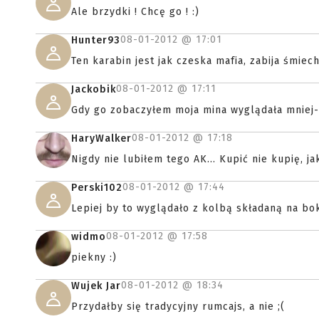
Ale brzydki ! Chcę go ! :)
08-01-2012 @
17:01
Hunter93
Ten karabin jest jak czeska mafia, zabija śmiec
08-01-2012 @
17:11
Jackobik
Gdy go zobaczyłem moja mina wyglądała mniej-
08-01-2012 @
17:18
HaryWalker
Nigdy nie lubiłem tego AK... Kupić nie kupię, j
08-01-2012 @
17:44
Perski102
Lepiej by to wyglądało z kolbą składaną na bok
08-01-2012 @
17:58
widmo
piekny :)
08-01-2012 @
18:34
Wujek Jar
Przydałby się tradycyjny rumcajs, a nie ;(