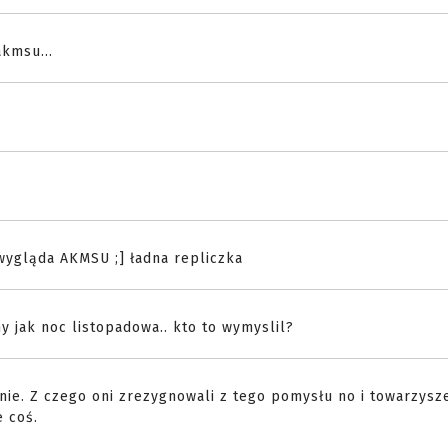
akmsu...
 wygląda AKMSU ;] ładna repliczka
 jak noc listopadowa.. kto to wymyslil?
nie. Z czego oni zrezygnowali z tego pomysłu no i towarzysz
e coś.