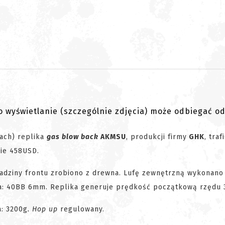
go wyświetlanie (szczególnie zdjęcia) może odbiegać o
ach) replika
gas blow back
AKMSU
, produkcji firmy
GHK
, traf
ie 458USD.
adziny frontu zrobiono z drewna. Lufę zewnętrzną wykonano
: 40BB 6mm. Replika generuje prędkość początkową rzędu 
: 3200g
. Hop up
regulowany.