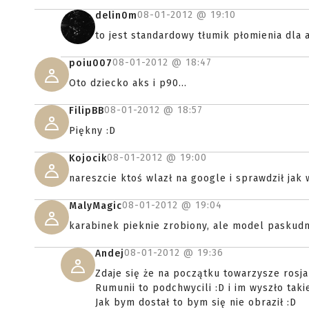
08-01-2012 @
19:10
delin0m
to jest standardowy tłumik płomienia dla 
08-01-2012 @
18:47
poiu007
Oto dziecko aks i p90...
08-01-2012 @
18:57
FilipBB
Piękny :D
08-01-2012 @
19:00
Kojocik
nareszcie ktoś wlazł na google i sprawdził jak
08-01-2012 @
19:04
MalyMagic
karabinek pieknie zrobiony, ale model paskudny
08-01-2012 @
19:36
Andej
Zdaje się że na początku towarzysze rosja
Rumunii to podchwycili :D i im wyszło taki
Jak bym dostał to bym się nie obraził :D