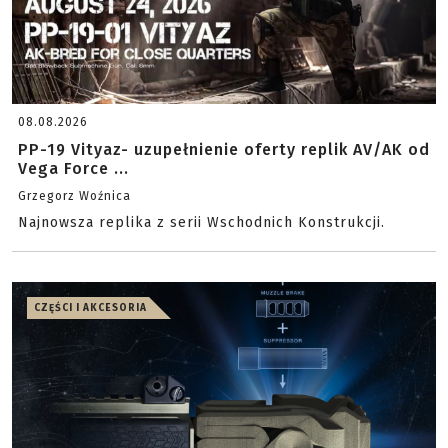
08.08.2026
PP-19 Vityaz- uzupełnienie oferty replik AV/AK od
Vega Force ...
Grzegorz Woźnica
Najnowsza replika z serii Wschodnich Konstrukcji.
CZĘŚCI I AKCESORIA