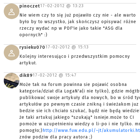
17-02-2012 @
13:23
pinoczet
Nie wiem czy to się już pojawiło czy nie - ale warto
było by to wszystko, jak skończysz opisywać różne
rzeczy wydać np w PDF'ie jako takie "ASG dla
opornych" :)
17-02-2012 @
15:13
rysieku070
Kolejny interesująco i przedwszystkim pomocny
artykuł.
17-02-2012 @
15:47
dik89
Może tak na forum powinna sie pojawić osobna
kategoria/dział dla LogaN'a(i nie tylko), gdzie mógłb
publikować swoje artykuły dla nowych, bo w śród ty
artykułów po pewnym czasie znikną i świeżakom juz 
bedzie sie ich chciało szukać, bądź nie będą wiedzie
że taki artukuj jakiego "szukają" isnieje.może to CI
pomoże w uzupełnieniu wiedzy o li-po i nie tylko. m
pomogło;)
http://www.fuw.edu.pl/~jt/akumulatorki.h
znów podziw dla pracy autora ;)