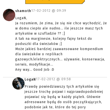
17-02-2012 @
09:39
shamoth
LogaN,
Ja rozumiem, że zima, że się nie chce wychodzić, że
w domu ciepło ale nudno... ile jeszcze masz tych
artykułów w szufladzie ?? ;]
A tak na marginesie, kolejny fajny tekst do
poduszki dla świeżaków ;]
Może jakieś bardziej zaawansowane kompendium
dla świeżaków o replikach
gazowych/elektrycznych... używanie, konserwacja,
serwis, modyfikacje...
Any way... Good Job :D
17-02-2012 @
09:58
LogaN
Prawdę powiedziawszy tych artykułów się
jeszcze trochę pojawi i najprawdopodobniej
pojawiać się będą w każdy piątek. Głównie
adresowane będą do osób początkujących,
podobnie jak te, które do tej pory