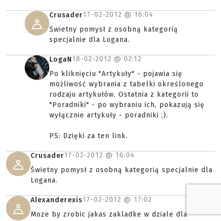
17-02-2012 @
16:04
Crusader
Świetny pomysł z osobną kategorią
specjalnie dla Logana.
18-02-2012 @
02:12
LogaN
Po kliknięciu "Artykuły" - pojawia się
możliwość wybrania z tabelki określonego
rodzaju artykułów. Ostatnia z kategorii to
"Poradniki" - po wybraniu ich, pokazują się
wyłącznie artykuły - poradniki ;).
PS: Dzięki za ten link.
17-02-2012 @
16:04
Crusader
Świetny pomysł z osobną kategorią specjalnie dla
Logana.
17-02-2012 @
17:02
Alexanderexis
Moze by zrobic jakas zakladke w dziale dla