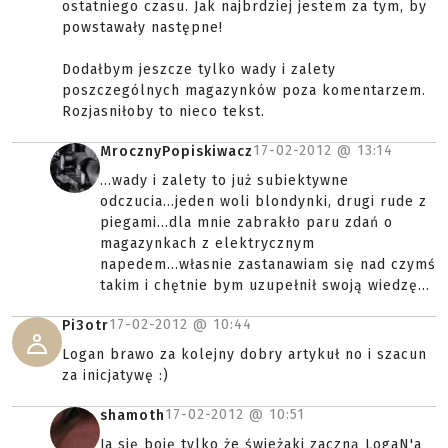
ostatniego czasu. Jak najbrdziej jestem za tym, by
powstawały następne!
Dodałbym jeszcze tylko wady i zalety
poszczególnych magazynków poza komentarzem.
Rozjasniłoby to nieco tekst.
17-02-2012 @
13:14
MrocznyPopiskiwacz
...wady i zalety to już subiektywne
odczucia...jeden woli blondynki, drugi rude z
piegami...dla mnie zabrakło paru zdań o
magazynkach z elektrycznym
napedem...własnie zastanawiam się nad czymś
takim i chętnie bym uzupełnił swoją wiedzę...
17-02-2012 @
10:44
Pi3otr
Logan brawo za kolejny dobry artykuł no i szacun
za inicjatywę :)
17-02-2012 @
10:51
shamoth
Ja się boję tylko że świeżaki zaczną LogaN'a