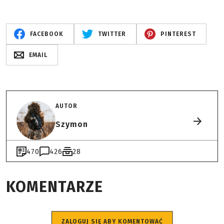
FACEBOOK
TWITTER
PINTEREST
EMAIL
AUTOR
Szymon
470
426
28
KOMENTARZE
ZALOGUJ SIĘ ABY KOMENTOWAĆ