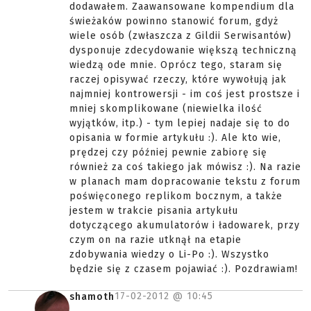
dodawałem. Zaawansowane kompendium dla
świeżaków powinno stanowić forum, gdyż
wiele osób (zwłaszcza z Gildii Serwisantów)
dysponuje zdecydowanie większą techniczną
wiedzą ode mnie. Oprócz tego, staram się
raczej opisywać rzeczy, które wywołują jak
najmniej kontrowersji - im coś jest prostsze i
mniej skomplikowane (niewielka ilość
wyjątków, itp.) - tym lepiej nadaje się to do
opisania w formie artykułu :). Ale kto wie,
prędzej czy później pewnie zabiorę się
również za coś takiego jak mówisz :). Na razie
w planach mam dopracowanie tekstu z forum
poświęconego replikom bocznym, a także
jestem w trakcie pisania artykułu
dotyczącego akumulatorów i ładowarek, przy
czym on na razie utknął na etapie
zdobywania wiedzy o Li-Po :). Wszystko
będzie się z czasem pojawiać :). Pozdrawiam!
17-02-2012 @
10:45
shamoth