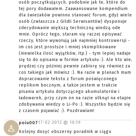
osób początkujących, podobnie jak te, które do
tej pory dodawałem. Zaawansowane kompendium
dla świeżaków powinno stanowić forum, gdyż wiele
osób (zwłaszcza z Gildii Serwisantów) dysponuje
zdecydowanie większą techniczną wiedzą ode
mnie. Oprócz tego, staram się raczej opisywać
rzeczy, które wywołują jak najmniej kontrowersji -
im coś jest prostsze i mniej skomplikowane
(niewielka ilość wyjątków, itp.) - tym lepiej nadaje
się to do opisania w formie artykułu :). Ale kto wie,
prędzej czy później pewnie zabiorę się również za
coś takiego jak mówisz :). Na razie w planach mam
dopracowanie tekstu z forum poświęconego
replikom bocznym, a także jestem w trakcie
pisania artykułu dotyczącego akumulatorów i
ładowarek, przy czym on na razie utknął na etapie
zdobywania wiedzy o Li-Po :). Wszystko będzie się
z czasem pojawiać :). Pozdrawiam!
17-02-2012 @
10:19
poiu007
Kolejny dosyć obszerny poradnik w ciągu