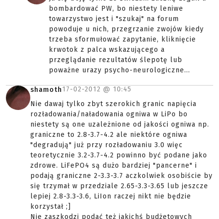
bombardować PW, bo niestety leniwe
towarzystwo jest i "szukaj" na forum
powoduje u nich, przegrzanie zwojów kiedy
trzeba sformułować zapytanie, kliknięcie
krwotok z palca wskazującego a
przeglądanie rezultatów ślepotę lub
poważne urazy psycho-neurologiczne...
17-02-2012 @
10:45
shamoth
Nie dawaj tylko zbyt szerokich granic napięcia
rozładowania/naładowania ogniwa w LiPo bo
niestety są one uzależnione od jakości ogniwa np.
graniczne to 2.8-3.7-4.2 ale niektóre ogniwa
"degradują" już przy rozładowaniu 3.0 więc
teoretycznie 3.2-3.7-4.2 powinno być podane jako
zdrowe. LiFePO4 są dużo bardziej "pancerne" i
podają graniczne 2-3.3-3.7 aczkolwiek osobiście by
się trzymał w przedziale 2.65-3.3-3.65 lub jeszcze
lepiej 2.8-3.3-3.6, LiIon raczej nikt nie będzie
korzystał ;]
Nie zaszkodzi podać też jakichś budżetowych