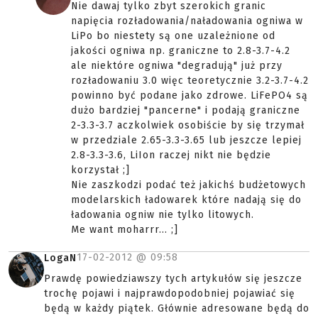
Nie dawaj tylko zbyt szerokich granic
napięcia rozładowania/naładowania ogniwa w
LiPo bo niestety są one uzależnione od
jakości ogniwa np. graniczne to 2.8-3.7-4.2
ale niektóre ogniwa "degradują" już przy
rozładowaniu 3.0 więc teoretycznie 3.2-3.7-4.2
powinno być podane jako zdrowe. LiFePO4 są
dużo bardziej "pancerne" i podają graniczne
2-3.3-3.7 aczkolwiek osobiście by się trzymał
w przedziale 2.65-3.3-3.65 lub jeszcze lepiej
2.8-3.3-3.6, LiIon raczej nikt nie będzie
korzystał ;]
Nie zaszkodzi podać też jakichś budżetowych
modelarskich ładowarek które nadają się do
ładowania ogniw nie tylko litowych.
Me want moharrr... ;]
17-02-2012 @
09:58
LogaN
Prawdę powiedziawszy tych artykułów się jeszcze
trochę pojawi i najprawdopodobniej pojawiać się
będą w każdy piątek. Głównie adresowane będą do