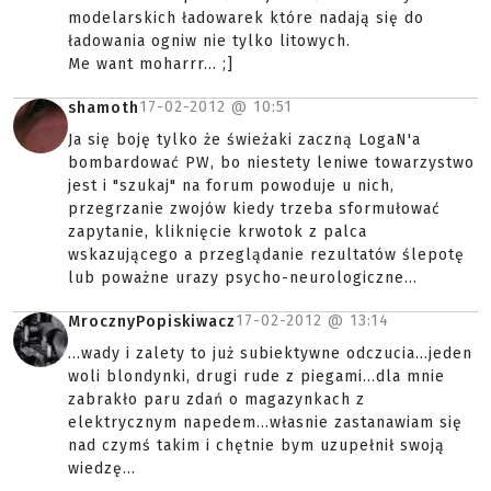
modelarskich ładowarek które nadają się do
ładowania ogniw nie tylko litowych.
Me want moharrr... ;]
17-02-2012 @
10:51
shamoth
Ja się boję tylko że świeżaki zaczną LogaN'a
bombardować PW, bo niestety leniwe towarzystwo
jest i "szukaj" na forum powoduje u nich,
przegrzanie zwojów kiedy trzeba sformułować
zapytanie, kliknięcie krwotok z palca
wskazującego a przeglądanie rezultatów ślepotę
lub poważne urazy psycho-neurologiczne...
17-02-2012 @
13:14
MrocznyPopiskiwacz
...wady i zalety to już subiektywne odczucia...jeden
woli blondynki, drugi rude z piegami...dla mnie
zabrakło paru zdań o magazynkach z
elektrycznym napedem...własnie zastanawiam się
nad czymś takim i chętnie bym uzupełnił swoją
wiedzę...