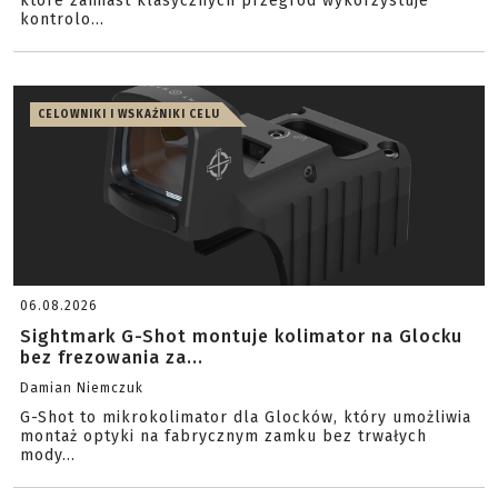
które zamiast klasycznych przegród wykorzystuje
kontrolo...
CELOWNIKI I WSKAŹNIKI CELU
06.08.2026
Sightmark G-Shot montuje kolimator na Glocku
bez frezowania za...
Damian Niemczuk
G-Shot to mikrokolimator dla Glocków, który umożliwia
montaż optyki na fabrycznym zamku bez trwałych
mody...