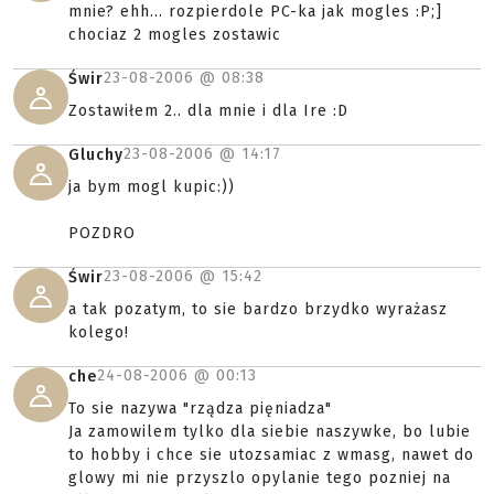
mnie? ehh... rozpierdole PC-ka jak mogles :P;]
chociaz 2 mogles zostawic
23-08-2006 @
08:38
Świr
Zostawiłem 2.. dla mnie i dla Ire :D
23-08-2006 @
14:17
Gluchy
ja bym mogl kupic:))
POZDRO
23-08-2006 @
15:42
Świr
a tak pozatym, to sie bardzo brzydko wyrażasz
kolego!
24-08-2006 @
00:13
che
To sie nazywa "rządza pięniadza"
Ja zamowilem tylko dla siebie naszywke, bo lubie
to hobby i chce sie utozsamiac z wmasg, nawet do
glowy mi nie przyszlo opylanie tego pozniej na