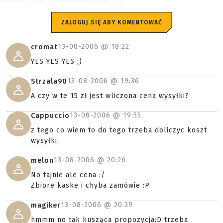
ZALOGUJ SIĘ ABY KOMENTOWAĆ
13-08-2006 @
18:22
cromat
YES YES YES ;)
13-08-2006 @
19:36
Strzala90
A czy w te 15 zł jest wliczona cena wysyłki?
13-08-2006 @
19:55
Cappuccio
z tego co wiem to do tego trzeba doliczyc koszt
wysyłki.
13-08-2006 @
20:26
melon
No fajnie ale cena :/
Zbiore kaske i chyba zamówie :P
13-08-2006 @
20:29
magiker
hmmm no tak kusząca propozycja:D trzeba