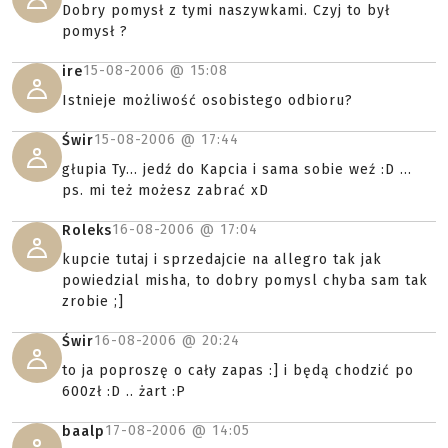
Dobry pomysł z tymi naszywkami. Czyj to był
pomysł ?
15-08-2006 @
15:08
ire
Istnieje możliwość osobistego odbioru?
15-08-2006 @
17:44
Świr
głupia Ty... jedź do Kapcia i sama sobie weź :D ...
ps. mi też możesz zabrać xD
16-08-2006 @
17:04
Roleks
kupcie tutaj i sprzedajcie na allegro tak jak
powiedzial misha, to dobry pomysl chyba sam tak
zrobie ;]
16-08-2006 @
20:24
Świr
to ja poproszę o cały zapas :] i będą chodzić po
600zł :D .. żart :P
17-08-2006 @
14:05
baalp