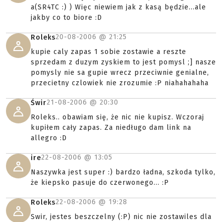
a(SR4TC :) ) Więc niewiem jak z kasą będzie...ale
jakby co to biore :D
20-08-2006 @
21:25
Roleks
kupie caly zapas 1 sobie zostawie a reszte
sprzedam z duzym zyskiem to jest pomysl ;] nasze
pomysly nie sa gupie wrecz przeciwnie genialne,
przecietny czlowiek nie zrozumie :P niahahahaha
21-08-2006 @
20:30
Świr
Roleks.. obawiam się, że nic nie kupisz. Wczoraj
kupiłem cały zapas. Za niedługo dam link na
allegro :D
22-08-2006 @
13:05
ire
Naszywka jest super :) bardzo ładna, szkoda tylko,
że kiepsko pasuje do czerwonego... :P
22-08-2006 @
19:28
Roleks
Swir, jestes beszczelny (:P) nic nie zostawiles dla