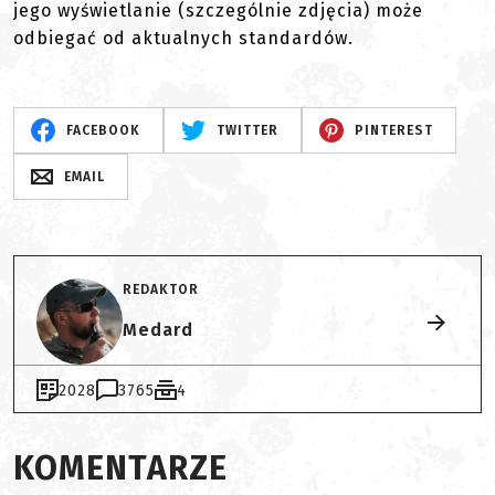
jego wyświetlanie (szczególnie zdjęcia) może
odbiegać od aktualnych standardów.
FACEBOOK
TWITTER
PINTEREST
EMAIL
REDAKTOR
Medard
2028
3765
4
KOMENTARZE