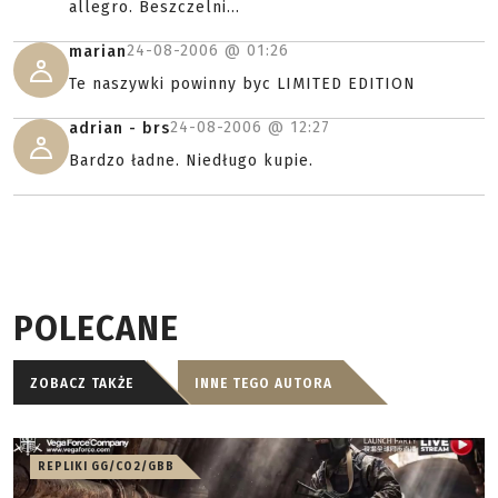
allegro. Beszczelni...
24-08-2006 @
01:26
marian
Te naszywki powinny byc LIMITED EDITION
24-08-2006 @
12:27
adrian - brs
Bardzo ładne. Niedługo kupie.
POLECANE
ZOBACZ TAKŻE
INNE TEGO AUTORA
REPLIKI GG/CO2/GBB