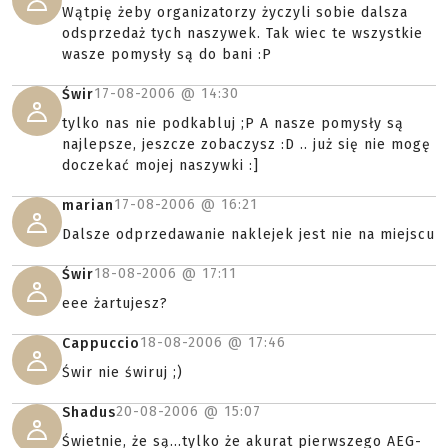
Wątpię żeby organizatorzy życzyli sobie dalsza
odsprzedaż tych naszywek. Tak wiec te wszystkie
wasze pomysły są do bani :P
17-08-2006 @
14:30
Świr
tylko nas nie podkabluj ;P A nasze pomysły są
najlepsze, jeszcze zobaczysz :D .. już się nie mogę
doczekać mojej naszywki :]
17-08-2006 @
16:21
marian
Dalsze odprzedawanie naklejek jest nie na miejscu
18-08-2006 @
17:11
Świr
eee żartujesz?
18-08-2006 @
17:46
Cappuccio
Świr nie świruj ;)
20-08-2006 @
15:07
Shadus
Świetnie, że są...tylko że akurat pierwszego AEG-