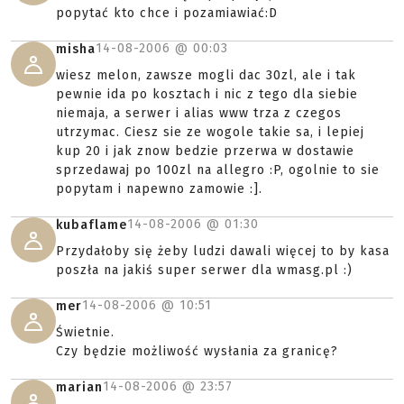
popytać kto chce i pozamiawiać:D
14-08-2006 @
00:03
misha
wiesz melon, zawsze mogli dac 30zl, ale i tak
pewnie ida po kosztach i nic z tego dla siebie
niemaja, a serwer i alias www trza z czegos
utrzymac. Ciesz sie ze wogole takie sa, i lepiej
kup 20 i jak znow bedzie przerwa w dostawie
sprzedawaj po 100zl na allegro :P, ogolnie to sie
popytam i napewno zamowie :].
14-08-2006 @
01:30
kubaflame
Przydałoby się żeby ludzi dawali więcej to by kasa
poszła na jakiś super serwer dla wmasg.pl :)
14-08-2006 @
10:51
mer
Świetnie.
Czy będzie możliwość wysłania za granicę?
14-08-2006 @
23:57
marian