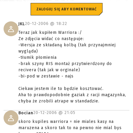
ZALOGUJ SIĘ ABY KOMENTOWAĆ
20-12-2006 @
18:22
JKL
Teraz jak kupiłem Warriora :/
Ze zdjęcia widać co następuje:
-Wersja ze składaną kolbą (tak przynajmniej
wygląda)
-tłumik płomienia
-brak szyny RIS montaż przytwierdzony do
recivera (tak jak w orginale)
-bi-pod w zestawie - najs
Ciekaw jestem ile to będzie kosztować.
Aha to prawdopodobnie gaziak z racji magazynka,
chyba że zrobili atrape w standadzie.
20-12-2006 @
21:05
Bocian
skoro kupiles warriora = nie miales kasy na
maruzena a skoro tak to na pewno nie mial bys