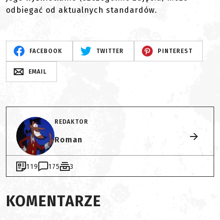
odbiegać od aktualnych standardów.
FACEBOOK
TWITTER
PINTEREST
EMAIL
REDAKTOR
Roman
119
175
3
KOMENTARZE