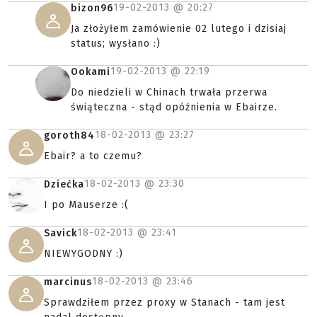
19-02-2013 @
20:27
bizon96
Ja złożyłem zamówienie 02 lutego i dzisiaj
status; wysłano :)
19-02-2013 @
22:19
Ookami
Do niedzieli w Chinach trwała przerwa
świąteczna - stąd opóźnienia w Ebairze.
18-02-2013 @
23:27
goroth84
Ebair? a to czemu?
18-02-2013 @
23:30
Dziećka
I po Mauserze :(
18-02-2013 @
23:41
Savick
NIEWYGODNY :)
18-02-2013 @
23:46
marcinus
Sprawdziłem przez proxy w Stanach - tam jest