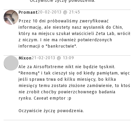
Oczywiście życzę powodzenia.
20-02-2013 @
21:45
Promant
Przez 10 dni próbowaliśmy zweryfikować
informację, ale niestety nasz wysłannik do Chin,
który na miejscu szukał właścicieli Zeta Lab, wrócił
z niczym. I nie ma również potwierdzonych
informacji o "bankructwie".
21-02-2013 @
13:09
Mixon
Ale za Airsoftxtreme nikt nie będzie tęsknił.
"Renomą" i tak cieszył się od kiedy pamiętam, więc
jeśli sprawa trwa od kilku miesięcy, bo kilka
miesięcy temu zostało złożone zamówienie, to ktoś
nie zrobił choćby powierzchownego badania
rynku. Caveat emptor :p
Oczywiście życzę powodzenia.