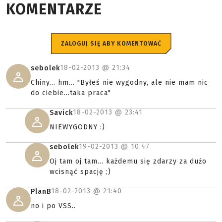
KOMENTARZE
ZALOGUJ SIĘ ABY KOMENTOWAĆ
18-02-2013 @
21:34
sebolek
Chiny... hm... "Byłeś nie wygodny, ale nie mam nic
do ciebie...taka praca"
18-02-2013 @
23:41
Savick
NIEWYGODNY :)
19-02-2013 @
10:47
sebolek
Oj tam oj tam... każdemu się zdarzy za dużo
wcisnąć spację ;)
18-02-2013 @
21:40
PlanB
no i po VSS..