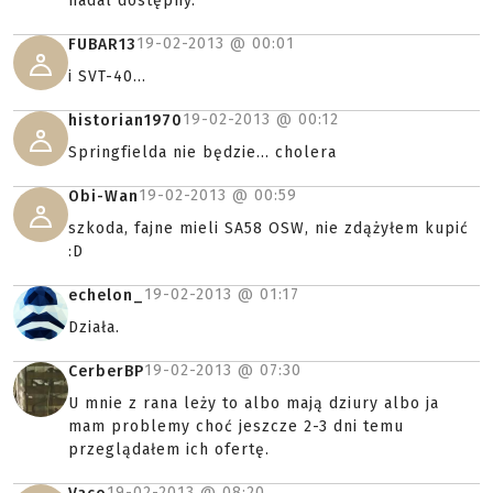
nadal dostępny.
19-02-2013 @
00:01
FUBAR13
i SVT-40...
19-02-2013 @
00:12
historian1970
Springfielda nie będzie... cholera
19-02-2013 @
00:59
Obi-Wan
szkoda, fajne mieli SA58 OSW, nie zdążyłem kupić
:D
19-02-2013 @
01:17
echelon_
Działa.
19-02-2013 @
07:30
CerberBP
U mnie z rana leży to albo mają dziury albo ja
mam problemy choć jeszcze 2-3 dni temu
przeglądałem ich ofertę.
19-02-2013 @
08:20