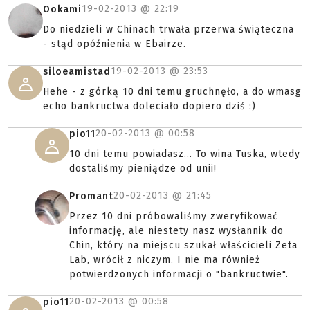
19-02-2013 @
22:19
Ookami
Do niedzieli w Chinach trwała przerwa świąteczna
- stąd opóźnienia w Ebairze.
19-02-2013 @
23:53
siloeamistad
Hehe - z górką 10 dni temu gruchnęło, a do wmasg
echo bankructwa doleciało dopiero dziś :)
20-02-2013 @
00:58
pio11
10 dni temu powiadasz... To wina Tuska, wtedy
dostaliśmy pieniądze od unii!
20-02-2013 @
21:45
Promant
Przez 10 dni próbowaliśmy zweryfikować
informację, ale niestety nasz wysłannik do
Chin, który na miejscu szukał właścicieli Zeta
Lab, wrócił z niczym. I nie ma również
potwierdzonych informacji o "bankructwie".
20-02-2013 @
00:58
pio11