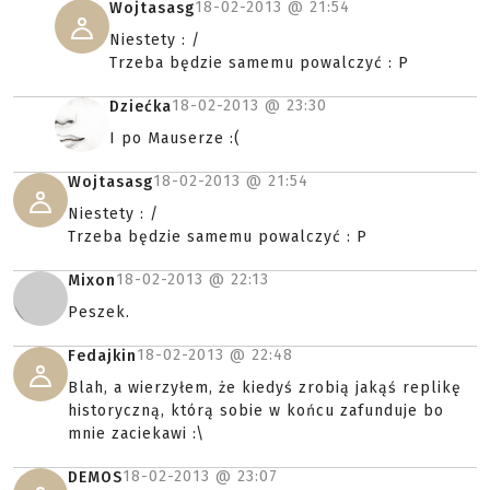
18-02-2013 @
21:54
Wojtasasg
Niestety : /
Trzeba będzie samemu powalczyć : P
18-02-2013 @
23:30
Dziećka
I po Mauserze :(
18-02-2013 @
21:54
Wojtasasg
Niestety : /
Trzeba będzie samemu powalczyć : P
18-02-2013 @
22:13
Mixon
Peszek.
18-02-2013 @
22:48
Fedajkin
Blah, a wierzyłem, że kiedyś zrobią jakąś replikę
historyczną, którą sobie w końcu zafunduje bo
mnie zaciekawi :\
18-02-2013 @
23:07
DEMOS