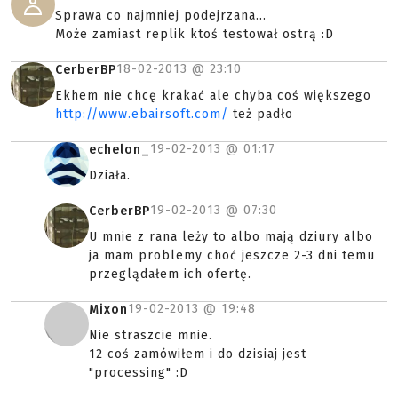
Sprawa co najmniej podejrzana...
Może zamiast replik ktoś testował ostrą :D
18-02-2013 @
23:10
CerberBP
Ekhem nie chcę krakać ale chyba coś większego
http://www.ebairsoft.com/
też padło
19-02-2013 @
01:17
echelon_
Działa.
19-02-2013 @
07:30
CerberBP
U mnie z rana leży to albo mają dziury albo
ja mam problemy choć jeszcze 2-3 dni temu
przeglądałem ich ofertę.
19-02-2013 @
19:48
Mixon
Nie straszcie mnie.
12 coś zamówiłem i do dzisiaj jest
"processing" :D