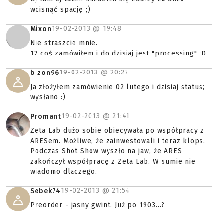
wcisnąć spację ;)
19-02-2013 @
19:48
Mixon
Nie straszcie mnie.
12 coś zamówiłem i do dzisiaj jest "processing" :D
19-02-2013 @
20:27
bizon96
Ja złożyłem zamówienie 02 lutego i dzisiaj status;
wysłano :)
19-02-2013 @
21:41
Promant
Zeta Lab dużo sobie obiecywała po współpracy z
ARESem. Możliwe, że zainwestowali i teraz klops.
Podczas Shot Show wyszło na jaw, że ARES
zakończył współpracę z Zeta Lab. W sumie nie
wiadomo dlaczego.
19-02-2013 @
21:54
Sebek74
Preorder - jasny gwint. Już po 1903...?