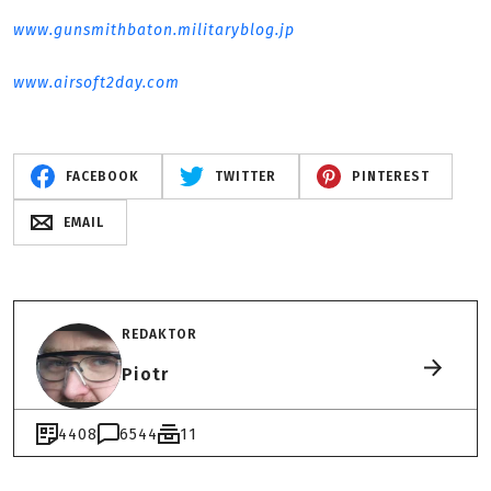
www.gunsmithbaton.militaryblog.jp
www.airsoft2day.com
FACEBOOK
TWITTER
PINTEREST
EMAIL
REDAKTOR
Piotr
4408
6544
11