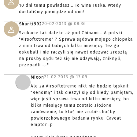
10 dni temu powiadasz... To wina Tuska, wtedy
dostaliśmy pieniądze od unii!
20-02-2013 @
08:36
Shanti992
Szukacie tak daleko aż pod Chinami... A polski
"Airsoftxtreme" ? Sprawa sądowa mojego chłopaka
z nimi trwa od ładnych kilku miesięcy. Też go
oskubali i nie raczyli się nawet odezwać zresztą
na prośby sądu też się nie odzywają, zniknęli,
przepadli -.-"
21-02-2013 @
13:09
Mixon
Ale za Airsoftxtreme nikt nie będzie tęsknił.
"Renomą" i tak cieszył się od kiedy pamiętam,
więc jeśli sprawa trwa od kilku miesięcy, bo
kilka miesięcy temu zostało złożone
zamówienie, to ktoś nie zrobił choćby
powierzchownego badania rynku. Caveat
emptor :p