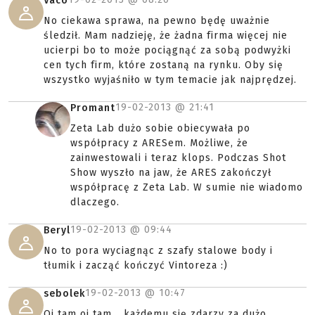
Vaco
No ciekawa sprawa, na pewno będę uważnie
śledził. Mam nadzieję, że żadna firma więcej nie
ucierpi bo to może pociągnąć za sobą podwyżki
cen tych firm, które zostaną na rynku. Oby się
wszystko wyjaśniło w tym temacie jak najprędzej.
19-02-2013 @
21:41
Promant
Zeta Lab dużo sobie obiecywała po
współpracy z ARESem. Możliwe, że
zainwestowali i teraz klops. Podczas Shot
Show wyszło na jaw, że ARES zakończył
współpracę z Zeta Lab. W sumie nie wiadomo
dlaczego.
19-02-2013 @
09:44
Beryl
No to pora wyciagnąc z szafy stalowe body i
tłumik i zacząć kończyć Vintoreza :)
19-02-2013 @
10:47
sebolek
Oj tam oj tam... każdemu się zdarzy za dużo