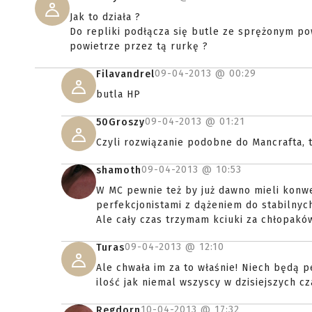
Jak to działa ?
Do repliki podłącza się butle ze sprężonym p
powietrze przez tą rurkę ?
09-04-2013 @
00:29
Filavandrel
butla HP
09-04-2013 @
01:21
50Groszy
Czyli rozwiązanie podobne do Mancrafta, ty
09-04-2013 @
10:53
shamoth
W MC pewnie też by już dawno mieli konwe
perfekcjonistami z dążeniem do stabilnych
Ale cały czas trzymam kciuki za chłopaków
09-04-2013 @
12:10
Turas
Ale chwała im za to właśnie! Niech będą pe
ilość jak niemal wszyscy w dzisiejszych cz
10-04-2013 @
17:32
Regdorn