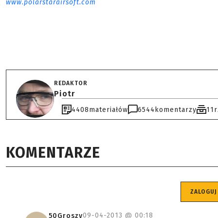
www.polarstarairsoft.com
REDAKTOR
Piotr
4408
materiałów
6544
komentarzy
11
KOMENTARZE
ZALOGUJ
09-04-2013 @
00:18
50Groszy