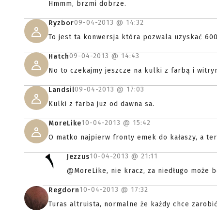
Hmmm, brzmi dobrze.
09-04-2013 @
14:32
Ryzbor
To jest ta konwersja która pozwala uzyskać 60
09-04-2013 @
14:43
Hatch
No to czekajmy jeszcze na kulki z farbą i wit
09-04-2013 @
17:03
Landsil
Kulki z farba juz od dawna sa.
10-04-2013 @
15:42
MoreLike
O matko najpierw fronty emek do kałaszy, a teraz
10-04-2013 @
21:11
Jezzus
@MoreLike, nie kracz, za niedługo może b
10-04-2013 @
17:32
Regdorn
Turas altruista, normalne że każdy chce zarobić