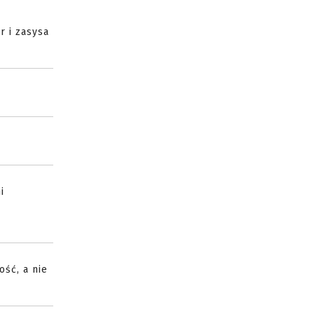
 i zasysa
i
ość, a nie