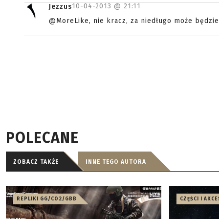
10-04-2013 @
21:11
Jezzus
@MoreLike, nie kracz, za niedługo może będzie
POLECANE
ZOBACZ TAKŻE
INNE TEGO AUTORA
REPLIKI GG/CO2/GBB
CZĘŚCI I AKC