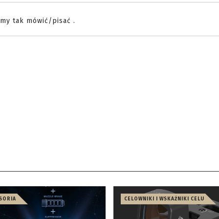
my tak mówić/pisać .
ESORIA
CELOWNIKI I WSKAŹNIKI CELU