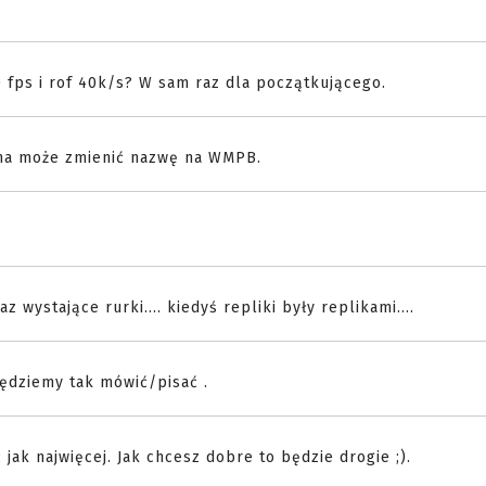
0 fps i rof 40k/s? W sam raz dla początkującego.
ryna może zmienić nazwę na WMPB.
 wystające rurki.... kiedyś repliki były replikami....
ędziemy tak mówić/pisać .
 jak najwięcej. Jak chcesz dobre to będzie drogie ;).