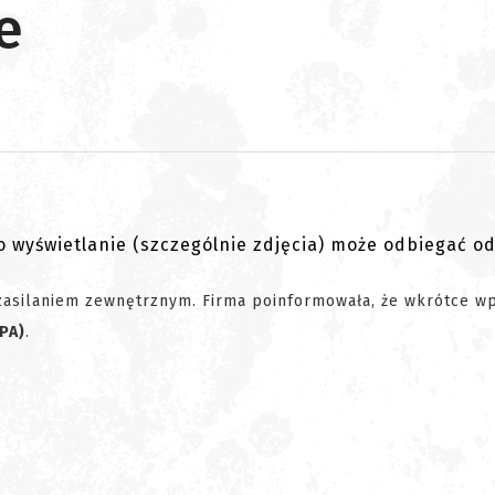
e
go wyświetlanie (szczególnie zdjęcia) może odbiegać o
 zasilaniem zewnętrznym. Firma poinformowała, że wkrótce w
HPA)
.