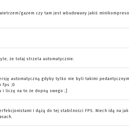
owietrzem/gazem czy tam jest wbudowany jakiś minikompresor
le, że tutaj strzela automatycznie.
rsję automatyczną gdyby tylko nie byli takimi pedantycznym
 fps ;D
 i liczę na to że dopną swego ;]
rfekcjonistami i dążą do tej stabilności FPS. Niech idą na jak
asach.