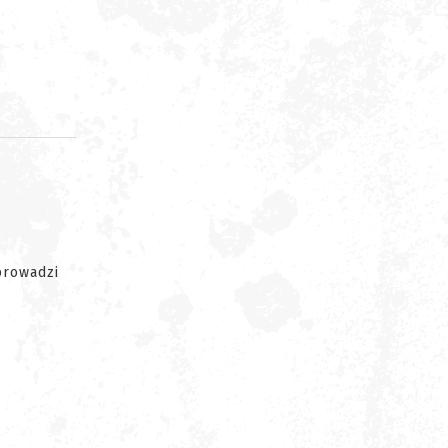
d
prowadzi