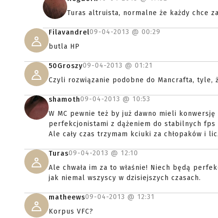
Turas altruista, normalne że każdy chce za
09-04-2013 @
00:29
Filavandrel
butla HP
09-04-2013 @
01:21
50Groszy
Czyli rozwiązanie podobne do Mancrafta, tyle, ż
09-04-2013 @
10:53
shamoth
W MC pewnie też by już dawno mieli konwersję 
perfekcjonistami z dążeniem do stabilnych fps 
Ale cały czas trzymam kciuki za chłopaków i li
09-04-2013 @
12:10
Turas
Ale chwała im za to właśnie! Niech będą perfekcj
jak niemal wszyscy w dzisiejszych czasach.
09-04-2013 @
12:31
matheews
Korpus VFC?