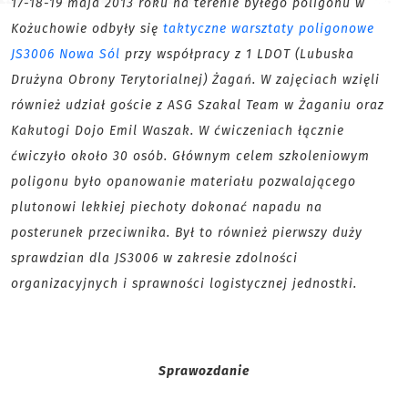
17-18-19 maja 2013 roku na terenie byłego poligonu w
Kożuchowie odbyły się
taktyczne warsztaty poligonowe
JS3006 Nowa Sól
przy współpracy z 1 LDOT (Lubuska
Drużyna Obrony Terytorialnej) Żagań. W zajęciach wzięli
również udział goście z ASG Szakal Team w Żaganiu oraz
Kakutogi Dojo Emil Waszak. W ćwiczeniach łącznie
ćwiczyło około 30 osób. Głównym celem szkoleniowym
poligonu było opanowanie materiału pozwalającego
plutonowi lekkiej piechoty dokonać napadu na
posterunek przeciwnika. Był to również pierwszy duży
sprawdzian dla JS3006 w zakresie zdolności
organizacyjnych i sprawności logistycznej jednostki.
Sprawozdanie