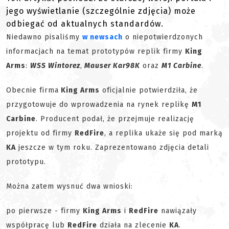
jego wyświetlanie (szczególnie zdjęcia) może
odbiegać od aktualnych standardów.
Niedawno pisaliśmy
w newsach
o niepotwierdzonych
informacjach na temat prototypów replik firmy
King
Arms
:
WSS Wintorez
,
Mauser Kar98K
oraz
M1 Carbine
.
Obecnie firma
King Arms
oficjalnie potwierdziła, że
przygotowuje do wprowadzenia na rynek replikę
M1
Carbine
. Producent podał, że przejmuje realizację
projektu od firmy
RedFire
, a replika ukaże się pod marką
KA
jeszcze w tym roku. Zaprezentowano zdjęcia detali
prototypu.
Można zatem wysnuć dwa wnioski:
po pierwsze - firmy
King Arms
i
RedFire
nawiązały
współpracę lub
RedFire
działa na zlecenie
KA
.