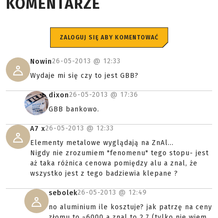
KOMENTARZE
ZALOGUJ SIĘ ABY KOMENTOWAĆ
26-05-2013 @
12:33
Nowin
Wydaje mi się czy to jest GBB?
26-05-2013 @
17:36
dixon
GBB bankowo.
26-05-2013 @
12:33
A7 x
Elementy metalowe wyglądają na ZnAl...
Nigdy nie zrozumiem "fenomenu" tego stopu- jest
aż taka różnica cenowa pomiędzy alu a znal, że
wszystko jest z tego badziewia klepane ?
26-05-2013 @
12:49
sebolek
no aluminium ile kosztuje? jak patrzę na ceny
złomu to ~6000 a znal to 2.7 (tylko nie wiem