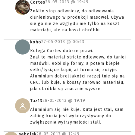
26-05-2013 @
19:49
Cortes
ZnAlto stop odlwniczy, do odlwewania
ciśnieniowego w produkcji masowej. Używa
sie go nie ze względu nie tylko na koszt
materiału, ale na koszt obróbki.
27-05-2013 @
00:43
koho
Kolega Cortes dobrze prawi.
Znal to materiał stricte odlewowy, do taniej
masówki. Robi się formy, a potem klepie
setki/tysiące kopii, aż forma się zużyje.
Aluminium dobrej jakości raczej tnie się na
CNC, lub kuje, a koszty zarówno materiału,
jaki obróbki są znacznie wyższe.
28-05-2013 @
19:19
Taz13
Aluminium się nie kuje. Kuta jest stal, sam
zabieg kucia jest wykorzystywany do
zwiększenia wytrzymałości stali.
26-05-2013 @
12:49
sebolek