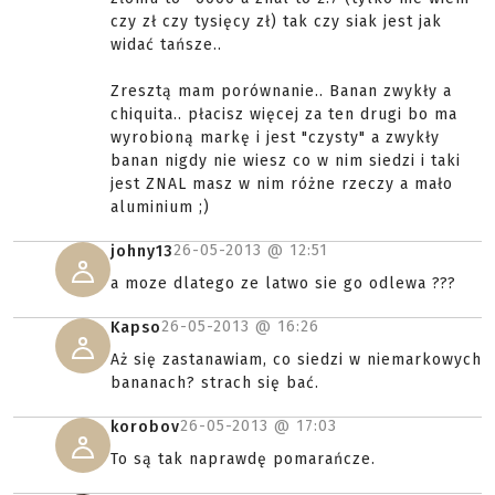
czy zł czy tysięcy zł) tak czy siak jest jak
widać tańsze..
Zresztą mam porównanie.. Banan zwykły a
chiquita.. płacisz więcej za ten drugi bo ma
wyrobioną markę i jest "czysty" a zwykły
banan nigdy nie wiesz co w nim siedzi i taki
jest ZNAL masz w nim różne rzeczy a mało
aluminium ;)
26-05-2013 @
12:51
johny13
a moze dlatego ze latwo sie go odlewa ???
26-05-2013 @
16:26
Kapso
Aż się zastanawiam, co siedzi w niemarkowych
bananach? strach się bać.
26-05-2013 @
17:03
korobov
To są tak naprawdę pomarańcze.