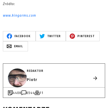
Źródło:
www.kingarms.com
FACEBOOK
TWITTER
PINTEREST
EMAIL
REDAKTOR
Piotr
4408
6544
11