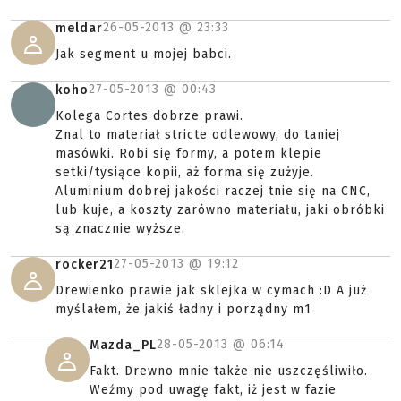
26-05-2013 @
23:33
meldar
Jak segment u mojej babci.
27-05-2013 @
00:43
koho
Kolega Cortes dobrze prawi.
Znal to materiał stricte odlewowy, do taniej
masówki. Robi się formy, a potem klepie
setki/tysiące kopii, aż forma się zużyje.
Aluminium dobrej jakości raczej tnie się na CNC,
lub kuje, a koszty zarówno materiału, jaki obróbki
są znacznie wyższe.
27-05-2013 @
19:12
rocker21
Drewienko prawie jak sklejka w cymach :D A już
myślałem, że jakiś ładny i porządny m1
28-05-2013 @
06:14
Mazda_PL
Fakt. Drewno mnie także nie uszczęśliwiło.
Weźmy pod uwagę fakt, iż jest w fazie