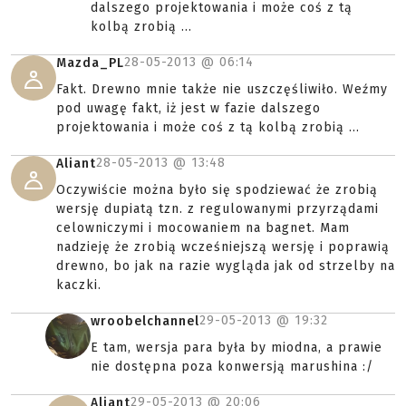
dalszego projektowania i może coś z tą
kolbą zrobią ...
28-05-2013 @
06:14
Mazda_PL
Fakt. Drewno mnie także nie uszczęśliwiło. Weźmy
pod uwagę fakt, iż jest w fazie dalszego
projektowania i może coś z tą kolbą zrobią ...
28-05-2013 @
13:48
Aliant
Oczywiście można było się spodziewać że zrobią
wersję dupiatą tzn. z regulowanymi przyrządami
celowniczymi i mocowaniem na bagnet. Mam
nadzieję że zrobią wcześniejszą wersję i poprawią
drewno, bo jak na razie wygląda jak od strzelby na
kaczki.
29-05-2013 @
19:32
wroobelchannel
E tam, wersja para była by miodna, a prawie
nie dostępna poza konwersją marushina :/
29-05-2013 @
20:06
Aliant