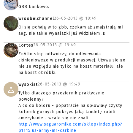
GBB bankowo.
26-05-2013 @
18:49
wroobelchannel
Oj się pchają w to gbb, czekam aż zmajstrują m1
aeg, nie takie wynalazki już widziałem :D
26-05-2013 @
19:49
Cortes
ZnAlto stop odlwniczy, do odlwewania
ciśnieniowego w produkcji masowej. Używa sie go
nie ze względu nie tylko na koszt materiału, ale
na koszt obróbki.
26-05-2013 @
19:49
wysokist
Tylko dlaczego przeziernik praktycznie
powojenny?
A co do koloru - popatrzcie na spłowiały czysty
kolorek górnych pokryw. Jaką tandetę robili
amerykanie - wcale się nie znali.
http://www.saguaromike.com/sklep/index.php?
p1115,us-army-m1-carbine