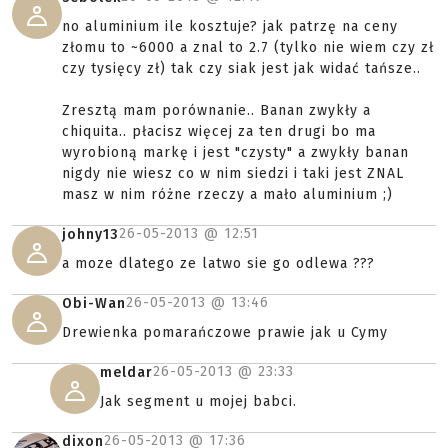
no aluminium ile kosztuje? jak patrzę na ceny
złomu to ~6000 a znal to 2.7 (tylko nie wiem czy zł
czy tysięcy zł) tak czy siak jest jak widać tańsze..
Zresztą mam porównanie.. Banan zwykły a
chiquita.. płacisz więcej za ten drugi bo ma
wyrobioną markę i jest "czysty" a zwykły banan
nigdy nie wiesz co w nim siedzi i taki jest ZNAL
masz w nim różne rzeczy a mało aluminium ;)
26-05-2013 @
12:51
johny13
a moze dlatego ze latwo sie go odlewa ???
26-05-2013 @
13:46
Obi-Wan
Drewienka pomarańczowe prawie jak u Cymy
26-05-2013 @
23:33
meldar
Jak segment u mojej babci.
26-05-2013 @
17:36
dixon