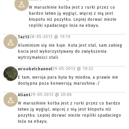
W marushinie kolba jest z rurki przez co
bardzo łatwo ją wygiąć, więcej z nią jest
kłopotu niż pozytku. Lepiej dorwać niezłe
repliki spadaciego łoża na ebayu.
28-05-2013 @
19:19
Taz13
Aluminium się nie kuje. Kuta jest stal, sam zabieg
kucia jest wykorzystywany do zwiększenia
wytrzymałości stali.
29-05-2013 @
19:32
wroobelchannel
E tam, wersja para była by miodna, a prawie nie
dostępna poza konwersją marushina :/
29-05-2013 @
20:06
Aliant
W marushinie kolba jest z rurki przez co bardzo
łatwo ją wygiąć, więcej z nią jest kłopotu niż
pozytku. Lepiej dorwać niezłe repliki spadaciego
łoża na ebayu.