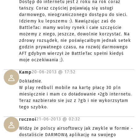
Dostęp do internetu jest z roku na rok coraz
tańszy. Coraz częściej pojawiają się usługi
darmowego, nieograniczonego dostępu do sieci.
Idziemy ku lepszemu :). Nawiązując zaś do
BattleTac: mamy wolny rynek i całe szczęście
możemy z niego, jeszcze, dowolnie korzystać. Na
zdrowy rozsądek, nie poświęcałbym jednak setek
godzin prywatnego czasu, na rozwój darmowego
AFT gdybym wierzył że BattleTac spełni kiedyś
moje oczekiwania ;).
20-06-2013 @
17:52
Kamp
Dokładnie.
W play redbull mobile na kartę płacę 30 pln
miesięcznie i mam co doładowanie +2gb internetu.
Teraz nazbierało sie juz z 7gb i nie wykorzsytam
tego szybko.
21-06-2013 @
02:32
rucznoi
Widzę że polscy airsoftowcy jak zwykle w formie -
dostaliście DARMOWĄ aplikację na swojego