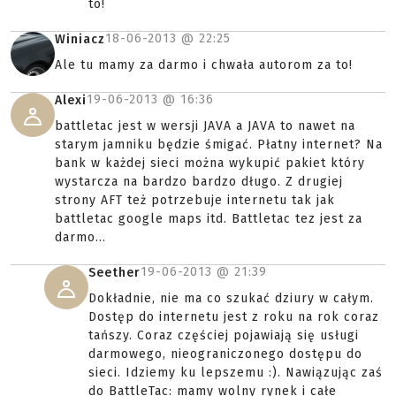
to!
18-06-2013 @
22:25
Winiacz
Ale tu mamy za darmo i chwała autorom za to!
19-06-2013 @
16:36
Alexi
battletac jest w wersji JAVA a JAVA to nawet na
starym jamniku będzie śmigać. Płatny internet? Na
bank w każdej sieci można wykupić pakiet który
wystarcza na bardzo bardzo długo. Z drugiej
strony AFT też potrzebuje internetu tak jak
battletac google maps itd. Battletac tez jest za
darmo...
19-06-2013 @
21:39
Seether
Dokładnie, nie ma co szukać dziury w całym.
Dostęp do internetu jest z roku na rok coraz
tańszy. Coraz częściej pojawiają się usługi
darmowego, nieograniczonego dostępu do
sieci. Idziemy ku lepszemu :). Nawiązując zaś
do BattleTac: mamy wolny rynek i całe