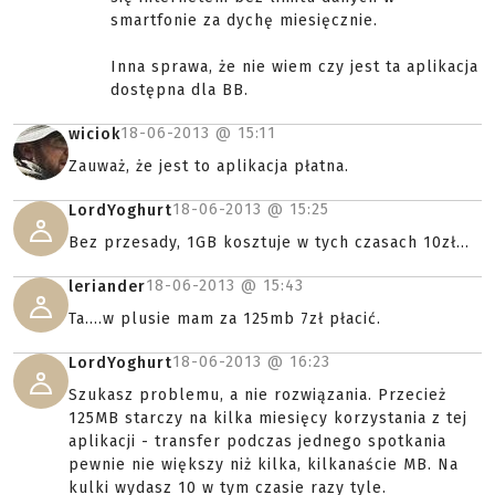
smartfonie za dychę miesięcznie.
Inna sprawa, że nie wiem czy jest ta aplikacja
dostępna dla BB.
18-06-2013 @
15:11
wiciok
Zauważ, że jest to aplikacja płatna.
18-06-2013 @
15:25
LordYoghurt
Bez przesady, 1GB kosztuje w tych czasach 10zł...
18-06-2013 @
15:43
leriander
Ta....w plusie mam za 125mb 7zł płacić.
18-06-2013 @
16:23
LordYoghurt
Szukasz problemu, a nie rozwiązania. Przecież
125MB starczy na kilka miesięcy korzystania z tej
aplikacji - transfer podczas jednego spotkania
pewnie nie większy niż kilka, kilkanaście MB. Na
kulki wydasz 10 w tym czasie razy tyle.