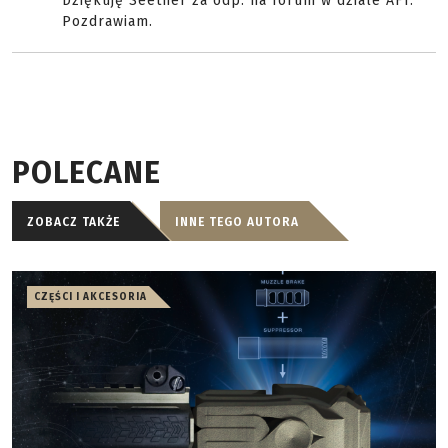
Dziękuję Seether za odp. na forum w dziale AFT.
Pozdrawiam.
POLECANE
ZOBACZ TAKŻE
INNE TEGO AUTORA
CZĘŚCI I AKCESORIA