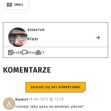
EMAIL
REDAKTOR
Piotr
4408
6544
11
KOMENTARZE
ZALOGUJ SIĘ ABY KOMENTOWAĆ
18-06-2013 @
12:20
klamot
Istnieje taka apka na windows phone?