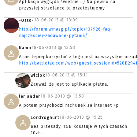
Aplikacja wygląda świetnie : ) Na pewno na
przyszłej strzelance to przetestujemy.
18-06-2013 @
13:09
-Otto-
http://forum.wmasg.pl/topic/137926-faq-
najczesciej-zadawane-pytania/
18-06-2013 @
13:58
Kamp
A nie lepiej korzystać z tego jest na wszystkie urząd
http://battletac.com/web/guest;jsessionid=528B2
18-06-2013 @
15:11
wiciok
Zauważ, że jest to aplikacja płatna.
18-06-2013 @
13:58
leriander
A potem przychodzi rachunek za internet =p
18-06-2013 @
15:25
LordYoghurt
Bez przesady, 1GB kosztuje w tych czasach
10zł...