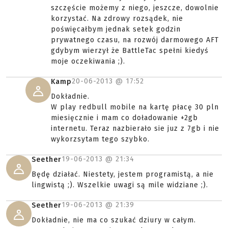
szczęście możemy z niego, jeszcze, dowolnie
korzystać. Na zdrowy rozsądek, nie
poświęcałbym jednak setek godzin
prywatnego czasu, na rozwój darmowego AFT
gdybym wierzył że BattleTac spełni kiedyś
moje oczekiwania ;).
20-06-2013 @
17:52
Kamp
Dokładnie.
W play redbull mobile na kartę płacę 30 pln
miesięcznie i mam co doładowanie +2gb
internetu. Teraz nazbierało sie juz z 7gb i nie
wykorzsytam tego szybko.
19-06-2013 @
21:34
Seether
Będę działać. Niestety, jestem programistą, a nie
lingwistą ;). Wszelkie uwagi są mile widziane ;).
19-06-2013 @
21:39
Seether
Dokładnie, nie ma co szukać dziury w całym.