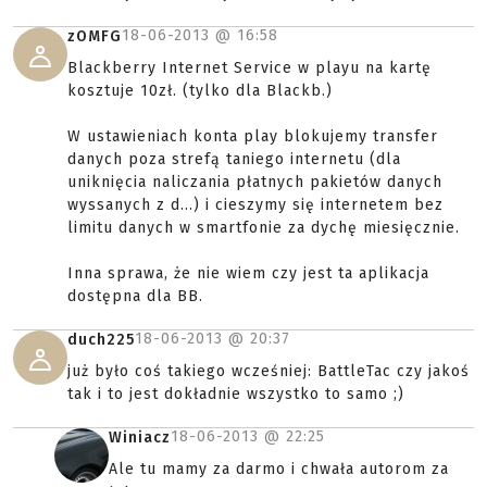
18-06-2013 @
16:58
zOMFG
Blackberry Internet Service w playu na kartę
kosztuje 10zł. (tylko dla Blackb.)
W ustawieniach konta play blokujemy transfer
danych poza strefą taniego internetu (dla
uniknięcia naliczania płatnych pakietów danych
wyssanych z d...) i cieszymy się internetem bez
limitu danych w smartfonie za dychę miesięcznie.
Inna sprawa, że nie wiem czy jest ta aplikacja
dostępna dla BB.
18-06-2013 @
20:37
duch225
już było coś takiego wcześniej: BattleTac czy jakoś
tak i to jest dokładnie wszystko to samo ;)
18-06-2013 @
22:25
Winiacz
Ale tu mamy za darmo i chwała autorom za