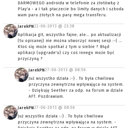
DARMOWEGO androida w telefonie za złotówkę z
Play'a - a i tak płaczecie bo limity danych i szkoda
wam paru złotych na parę mega transferu.
22-06-2013 @
23:38
JarekPN
Aplikacja git, wszystko fajne, ale... po aktualizacji
(tu opisanej) nie można utworzyć nowej sesji :-( ...
Ktoś się może spotkał z tym u siebie ? Błąd
aplikacji (upgrade'u) czy coś innego może być
przyczyną ?
27-06-2013 @
08:56
JarekPN
Już wszystko działa :-) . To była chwilowa
przyczyna zewnętrzna wpływająca na system.
- Dziękuję Seether za odp. na forum w dziale
AFT. Pozdrawiam.
27-06-2013 @
08:56
JarekPN
Już wszystko działa :-) . To była chwilowa
przyczyna zewnętrzna wpływająca na system. -