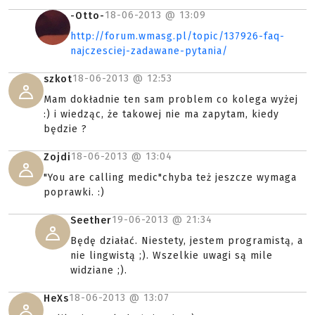
18-06-2013 @
13:09
-Otto-
http://forum.wmasg.pl/topic/137926-faq-
najczesciej-zadawane-pytania/
18-06-2013 @
12:53
szkot
Mam dokładnie ten sam problem co kolega wyżej
:) i wiedząc, że takowej nie ma zapytam, kiedy
będzie ?
18-06-2013 @
13:04
Zojdi
"You are calling medic"chyba też jeszcze wymaga
poprawki. :)
19-06-2013 @
21:34
Seether
Będę działać. Niestety, jestem programistą, a
nie lingwistą ;). Wszelkie uwagi są mile
widziane ;).
18-06-2013 @
13:07
HeXs