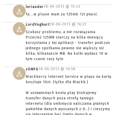
18-06-2013 @
15:43
leriander
Ta....w plusie mam za 125mb 7zł płacić.
18-06-2013 @
16:23
LordYoghurt
Szukasz problemu, a nie rozwiązania.
Przecież 125MB starczy na kilka miesięcy
korzystania z tej aplikacji - transfer podczas
jednego spotkania pewnie nie większy niż
kilka, kilkanaście MB. Na kulki wydasz 10 w
tym czasie razy tyle.
18-06-2013 @
16:58
zOMFG
Blackberry Internet Service w playu na kartę
kosztuje 10zł. (tylko dla Blackb.)
W ustawieniach konta play blokujemy
transfer danych poza strefą taniego
internetu (dla uniknięcia naliczania płatnych
pakietów danych wyssanych z d...) i cieszymy
się internetem bez limitu danych w