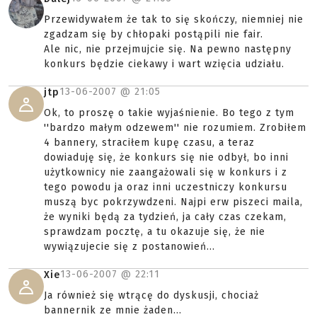
Przewidywałem że tak to się skończy, niemniej nie
zgadzam się by chłopaki postąpili nie fair.
Ale nic, nie przejmujcie się. Na pewno następny
konkurs będzie ciekawy i wart wzięcia udziału.
13-06-2007 @
21:05
jtp
Ok, to proszę o takie wyjaśnienie. Bo tego z tym
''bardzo małym odzewem'' nie rozumiem. Zrobiłem
4 bannery, straciłem kupę czasu, a teraz
dowiaduję się, że konkurs się nie odbył, bo inni
użytkownicy nie zaangażowali się w konkurs i z
tego powodu ja oraz inni uczestniczy konkursu
muszą byc pokrzywdzeni. Najpi erw piszeci maila,
że wyniki będą za tydzień, ja cały czas czekam,
sprawdzam pocztę, a tu okazuje się, że nie
wywiązujecie się z postanowień...
13-06-2007 @
22:11
Xie
Ja również się wtrącę do dyskusji, chociaż
bannernik ze mnie żaden...