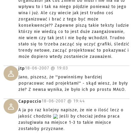
organizator jak coś zmieni bo musi i nie ma na to
wpływu to i tak na niego pójdzie ponieważ to jego
wina i już. Ale czy wiecie jak jest trudno coś
zorganizować i brać z tego być może
konsekwencje?? Zapewne piszą takie teksty ludzie
którzy nie wiedzą co to jest duże zaangażowanie,
nie wiem czy tak jest i nie będę wchodził. Trudno
stało się to trzeba zacząć się uczyć grafiki, śledzić
trendy netowe, zacząć projektować to pokazywać i
może dopiero wtedy zostaniecie zauważeni.
18-06-2007 @
19:03
jtp
Jano, piszesz, że ''powinniśmy bardziej
popracowac nad projektami'' - skąd wiesz, że były
złe? Z newsa wynika, że było ich po prostu MAŁO.
18-06-2007 @
19:44
Cappuccio
A ja po raz kolejny napisze, że nie o ilość lecz o
jakość chodziło
Jeśli by chociaż jedna praca
zasługiwała na miejsce 1-3 to takie miejsce
zostałoby przyznane.