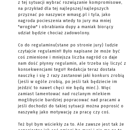
z tej sytuacji wybrać rozwiązanie kompromisowe,
na przykład dla tej najlepszej/najlepszych
przyznać po naszywce wmasg.pl i tyla, jako
nagroda pocieszenia wtedy to jury ma mniej
"wrogów" i obrabiania dupy a maniak biorący
udział będzie chociaż zadowolony.
Co do regulaminu(stane po stronie jury) ludzie
czytajcie regulamin!! Było napisane że może być
coś zmienione i mniejsza liczba nagród co daje
nam dość płynny regulamin, ale trzeba się liczyć z
konsekwencjami tego!! Redakcja teraz dostała
nauczkę i się 2 razy zastanowi jaki konkurs zrobią
(jeśli w ogóle zrobią, po jeśli tak będziecie im
jeździć to nawet chęci nie będą mieć.). Więc
zamiast lamentować nad rozlanym mlekiem
moglibyście bardziej popracować nad pracami a
jeśli dochodzi do takiej sytuacji można poprosić o
naszywkę jako motywację za pracę czy coś.
Też był bym wściekły za to. Ale zawsze jest tak że