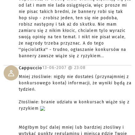
od lat i mam nie lada osiągnięcia, więc prosze mi
nie pisac takich bredni, że bannery robi się tak
hop siup - zrobisz jeden, ten się nie podoba,
robisz następny i tak aż do skutku. Nie mam
zamiaru się z nikim kłocic, chcialem tylo wyrazic
swoją opinię na ten temat. I nikt nie pisał wcale,
że nagrody trzeba przyznac. A do tego
''pięciolatka'' - trudno, ogłaszanie konkursów na
bannery zawsze wiąże się z ryzykiem...
13-06-2007 @
23:08
Cappuccio
Mniej złośliwie: nigdy nie dostałeś (przynajmniej z
konkursowego konta) informacji, że wyniki będą za
tydzień.
Złośliwie: branie udziału w konkursach wiąże się z
ryzykiem
Mógłbym być dalej mniej lub bardziej złośliwy i
wytykać punkty regulaminu i miejsca gdzie Twoje