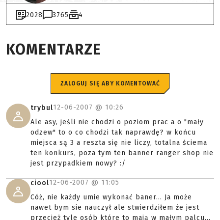
2028
3765
4
KOMENTARZE
ZALOGUJ SIĘ ABY KOMENTOWAĆ
12-06-2007 @
10:26
trybul
Ale asy, jeśli nie chodzi o poziom prac a o "mały
odzew" to o co chodzi tak naprawdę? w końcu
miejsca są 3 a reszta się nie liczy, totalna ściema
ten konkurs, poza tym ten banner ranger shop nie
jest przypadkiem nowy? :/
12-06-2007 @
11:05
ciool
Cóż, nie każdy umie wykonać baner... Ja może
nawet bym sie nauczył ale stwierdziłem że jest
przecież tyle osób które to mają w małym palcu...