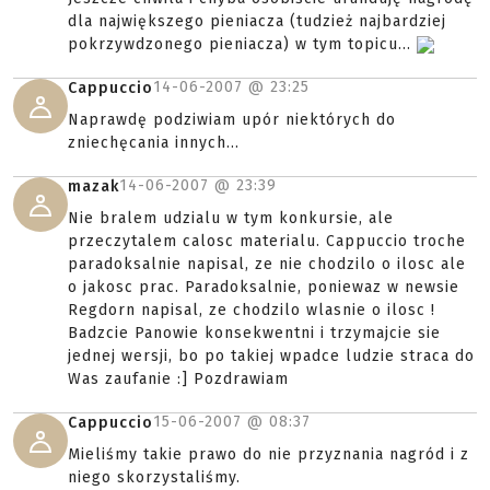
dla największego pieniacza (tudzież najbardziej
pokrzywdzonego pieniacza) w tym topicu...
14-06-2007 @
23:25
Cappuccio
Naprawdę podziwiam upór niektórych do
zniechęcania innych...
14-06-2007 @
23:39
mazak
Nie bralem udzialu w tym konkursie, ale
przeczytalem calosc materialu. Cappuccio troche
paradoksalnie napisal, ze nie chodzilo o ilosc ale
o jakosc prac. Paradoksalnie, poniewaz w newsie
Regdorn napisal, ze chodzilo wlasnie o ilosc !
Badzcie Panowie konsekwentni i trzymajcie sie
jednej wersji, bo po takiej wpadce ludzie straca do
Was zaufanie :] Pozdrawiam
15-06-2007 @
08:37
Cappuccio
Mieliśmy takie prawo do nie przyznania nagród i z
niego skorzystaliśmy.