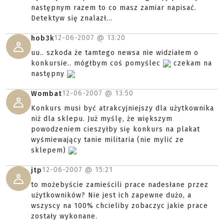
następnym razem to co masz zamiar napisać.
Detektyw się znalazł...
12-06-2007 @
13:20
hob3k
uu.. szkoda że tamtego newsa nie widziałem o
konkursie.. mógłbym coś pomyślec
czekam na
następny
12-06-2007 @
13:50
Wombat
Konkurs musi być atrakcyjniejszy dla użytkownika
niż dla sklepu. Już myślę, że większym
powodzeniem cieszyłby się konkurs na plakat
wyśmiewający tanie militaria (nie mylić ze
sklepem)
12-06-2007 @
15:21
jtp
to możebyście zamieścili prace nadesłane przez
użytkowników? Nie jest ich zapewne dużo, a
wszyscy na 100% chcieliby zobaczyc jakie prace
zostały wykonane.