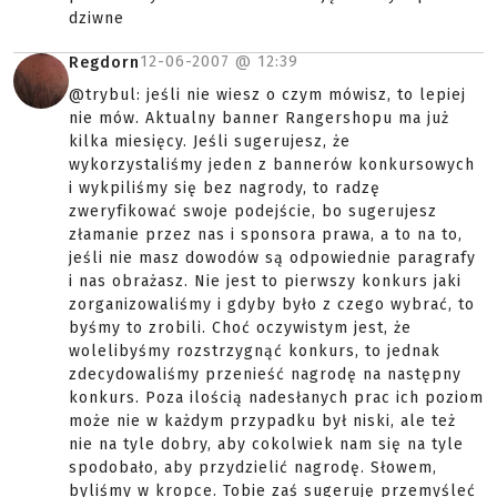
dziwne
12-06-2007 @
12:39
Regdorn
@trybul: jeśli nie wiesz o czym mówisz, to lepiej
nie mów. Aktualny banner Rangershopu ma już
kilka miesięcy. Jeśli sugerujesz, że
wykorzystaliśmy jeden z bannerów konkursowych
i wykpiliśmy się bez nagrody, to radzę
zweryfikować swoje podejście, bo sugerujesz
złamanie przez nas i sponsora prawa, a to na to,
jeśli nie masz dowodów są odpowiednie paragrafy
i nas obrażasz. Nie jest to pierwszy konkurs jaki
zorganizowaliśmy i gdyby było z czego wybrać, to
byśmy to zrobili. Choć oczywistym jest, że
wolelibyśmy rozstrzygnąć konkurs, to jednak
zdecydowaliśmy przenieść nagrodę na następny
konkurs. Poza ilością nadesłanych prac ich poziom
może nie w każdym przypadku był niski, ale też
nie na tyle dobry, aby cokolwiek nam się na tyle
spodobało, aby przydzielić nagrodę. Słowem,
byliśmy w kropce. Tobie zaś sugeruję przemyśleć