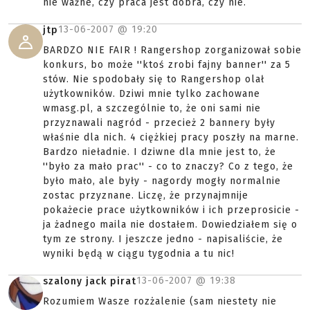
nie ważne, czy praca jest dobra, czy nie.
13-06-2007 @
19:20
jtp
BARDZO NIE FAIR ! Rangershop zorganizował sobie
konkurs, bo może ''ktoś zrobi fajny banner'' za 5
stów. Nie spodobały się to Rangershop olał
użytkowników. Dziwi mnie tylko zachowane
wmasg.pl, a szczególnie to, że oni sami nie
przyznawali nagród - przecież 2 bannery były
właśnie dla nich. 4 ciężkiej pracy poszły na marne.
Bardzo nieładnie. I dziwne dla mnie jest to, że
''było za mało prac'' - co to znaczy? Co z tego, że
było mało, ale były - nagordy mogły normalnie
zostac przyznane. Liczę, że przynajmnije
pokażecie prace użytkowników i ich przeprosicie -
ja żadnego maila nie dostałem. Dowiedziałem się o
tym ze strony. I jeszcze jedno - napisaliście, że
wyniki będą w ciągu tygodnia a tu nic!
13-06-2007 @
19:38
szalony jack pirat
Rozumiem Wasze rozżalenie (sam niestety nie