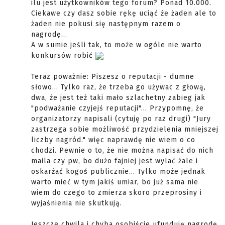
ilu jest użytkowników tego forum? Ponad 10.000.
Ciekawe czy dasz sobie rękę uciąć że żaden ale to
żaden nie pokusi się następnym razem o
nagrodę...
A w sumie jeśli tak, to może w ogóle nie warto
konkursów robić
Teraz poważnie: Piszesz o reputacji - dumne
słowo... Tylko raz, że trzeba go używac z głową,
dwa, że jest też taki mało szlachetny zabieg jak
"podważanie czyjejś reputacji"... Przypomnę, że
organizatorzy napisali (cytuję po raz drugi) "Jury
zastrzega sobie możliwość przydzielenia mniejszej
liczby nagród." więc naprawdę nie wiem o co
chodzi. Pewnie o to, że nie można napisać do nich
maila czy pw, bo dużo fajniej jest wylać żale i
oskarżać kogoś publicznie... Tylko może jednak
warto mieć w tym jakiś umiar, bo już sama nie
wiem do czego to zmierza skoro przeprosiny i
wyjaśnienia nie skutkują.
Jeszcze chwila i chyba osobiście ufunduję nagrodę