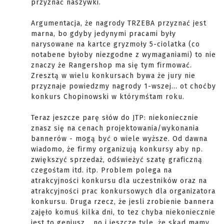
przyznać naszywki.
Argumentacja, że nagrody TRZEBA przyznać jest
marna, bo gdyby jedynymi pracami były
narysowane na kartce gryzmoły 5-ciolatka (co
notabene byłoby niezgodne z wymaganiami) to nie
znaczy że Rangershop ma się tym firmować.
Zresztą w wielu konkursach bywa że jury nie
przyznaje powiedzmy nagrody 1-wszej... ot choćby
konkurs Chopinowski w którymśtam roku.
Teraz jeszcze parę słów do JTP: niekoniecznie
znasz się na cenach projektowania/wykonania
bannerów - mogą być o wiele wyższe. Od dawna
wiadomo, że firmy organizują konkursy aby np.
zwiększyć sprzedaż, odświeżyć szatę graficzną
czegośtam itd. itp. Problem polega na
atrakcyjności konkursu dla uczestników oraz na
atrakcyjności prac konkursowych dla organizatora
konkursu. Druga rzecz, że jesli zrobienie bannera
zajęło komuś kilka dni, to tez chyba niekoniecznie
jest to geniusz... no i jeszcze tyle, że skąd mamy