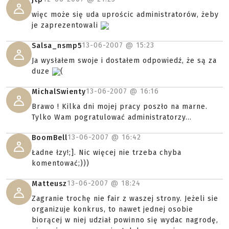
więc może się uda uprościc administratorów, żeby
je zaprezentowali
13-06-2007 @
15:23
Salsa_nsmp5
Ja wysłałem swoje i dostałem odpowiedź, że są za
duze
(
13-06-2007 @
16:16
MichalSwienty
Brawo ! Kilka dni mojej pracy poszło na marne.
Tylko Wam pogratulować administratorzy...
13-06-2007 @
16:42
BoomBell
Ładne łzy!;]. Nic więcej nie trzeba chyba
komentować;)))
13-06-2007 @
18:24
Matteusz
Zagranie trochę nie fair z waszej strony. Jeżeli sie
organizuje konkrus, to nawet jednej osobie
biorącej w niej udział powinno się wydac nagrodę,