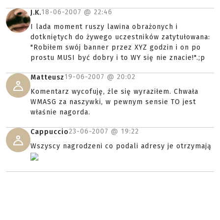
18-06-2007 @
22:46
J.K.
I lada moment ruszy lawina obrażonych i
dotkniętych do żywego uczestników zatytułowana:
"Robiłem swój banner przez XYZ godzin i on po
prostu MUSI być dobry i to WY się nie znacie!".;p
19-06-2007 @
20:02
Matteusz
Komentarz wycofuję, źle się wyraziłem. Chwała
WMASG za naszywki, w pewnym sensie TO jest
właśnie nagorda.
23-06-2007 @
19:22
Cappuccio
Wszyscy nagrodzeni co podali adresy je otrzymają