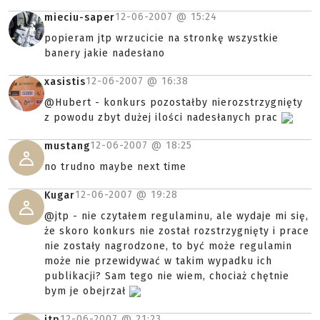
12-06-2007 @
15:24
mieciu-saper
popieram jtp wrzucicie na stronkę wszystkie
banery jakie nadesłano
12-06-2007 @
16:38
xasistis
@Hubert - konkurs pozostałby nierozstrzygnięty
z powodu zbyt dużej ilości nadesłanych prac
12-06-2007 @
18:25
mustang
no trudno maybe next time
12-06-2007 @
19:28
Kugar
@jtp - nie czytałem regulaminu, ale wydaje mi się,
że skoro konkurs nie został rozstrzygnięty i prace
nie zostały nagrodzone, to być może regulamin
może nie przewidywać w takim wypadku ich
publikacji? Sam tego nie wiem, chociaż chętnie
bym je obejrzał
12-06-2007 @
21:23
jtp