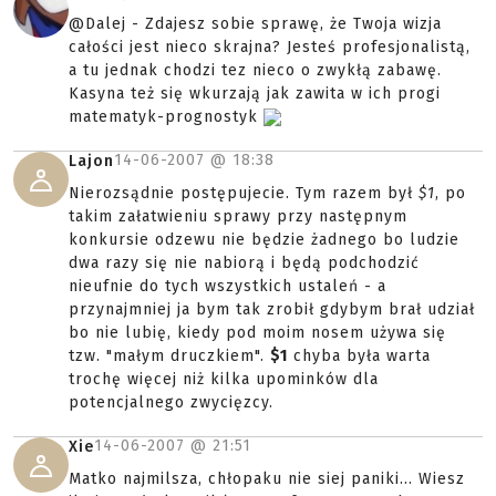
@Dalej - Zdajesz sobie sprawę, że Twoja wizja
całości jest nieco skrajna? Jesteś profesjonalistą,
a tu jednak chodzi tez nieco o zwykłą zabawę.
Kasyna też się wkurzają jak zawita w ich progi
matematyk-prognostyk
14-06-2007 @
18:38
Lajon
Nierozsądnie postępujecie. Tym razem był
$1
, po
takim załatwieniu sprawy przy następnym
konkursie odzewu nie będzie żadnego bo ludzie
dwa razy się nie nabiorą i będą podchodzić
nieufnie do tych wszystkich ustaleń - a
przynajmniej ja bym tak zrobił gdybym brał udział
bo nie lubię, kiedy pod moim nosem używa się
tzw. "małym druczkiem".
$1
chyba była warta
trochę więcej niż kilka upominków dla
potencjalnego zwycięzcy.
14-06-2007 @
21:51
Xie
Matko najmilsza, chłopaku nie siej paniki... Wiesz