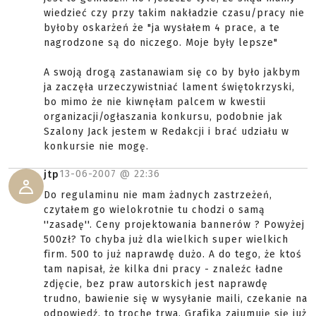
wiedzieć czy przy takim nakładzie czasu/pracy nie
byłoby oskarżeń że "ja wysłałem 4 prace, a te
nagrodzone są do niczego. Moje były lepsze"
A swoją drogą zastanawiam się co by było jakbym
ja zaczęła urzeczywistniać lament świętokrzyski,
bo mimo że nie kiwnęłam palcem w kwestii
organizacji/ogłaszania konkursu, podobnie jak
Szalony Jack jestem w Redakcji i brać udziału w
konkursie nie mogę.
13-06-2007 @
22:36
jtp
Do regulaminu nie mam żadnych zastrzeżeń,
czytałem go wielokrotnie tu chodzi o samą
''zasadę''. Ceny projektowania bannerów ? Powyżej
500zł? To chyba już dla wielkich super wielkich
firm. 500 to już naprawdę dużo. A do tego, że ktoś
tam napisał, że kilka dni pracy - znaleźc ładne
zdjęcie, bez praw autorskich jest naprawdę
trudno, bawienie się w wysyłanie maili, czekanie na
odpowiedź, to trochę trwa. Grafiką zajumuję się już