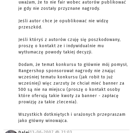
uważam, że to nie fair wobec autorów publikować
je gdy nie zostały przyznane nagrody.
Jeśli autor chce je opublikować nie widzę
przeszkód.
Jeśli któryś z autorów czuję się poszkodowany,
proszę o kontakt ze i indywidualnie mu
wytłumaczę powody takiej decyzji.
Dodam, że temat konkursu to głównie mój pomysł,
Rangershop sponsorował nagrody nie znając
wcześniej tematu konkursu (jak robił to już
wcześniej) więc zarzuty że chciał mieć banner za
500 są nie na miejscu (proszę o kontakt osoby
które oferują takie kwoty za banner - zapłacę
prowizję za takie zlecenia).
Wszystkich dotkniętych i urażonych przepraszam
jako główny winowajca.
13-06-2007 @
21:03
Dalej