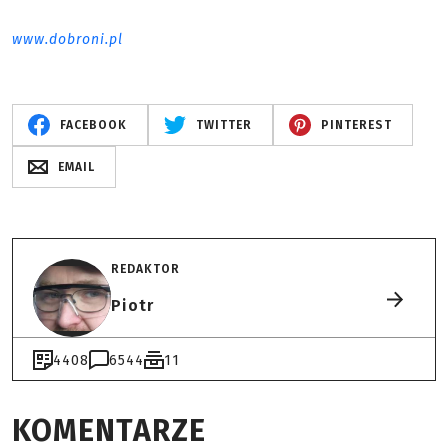
www.dobroni.pl
FACEBOOK
TWITTER
PINTEREST
EMAIL
REDAKTOR
Piotr
4408
6544
11
KOMENTARZE