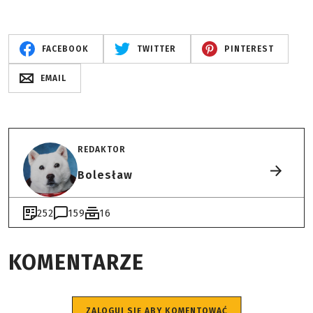
FACEBOOK
TWITTER
PINTEREST
EMAIL
REDAKTOR
Bolesław
252
159
16
KOMENTARZE
ZALOGUJ SIĘ ABY KOMENTOWAĆ