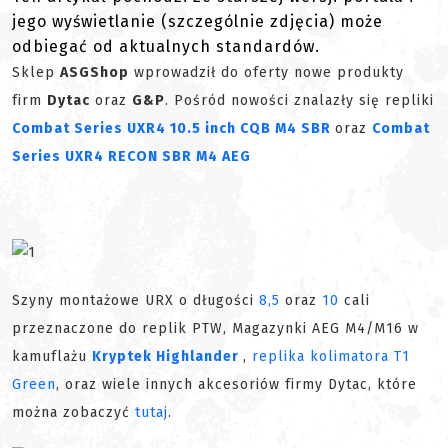
jego wyświetlanie (szczególnie zdjęcia) może
odbiegać od aktualnych standardów.
Sklep
ASGShop
wprowadził do oferty nowe produkty
firm
Dytac
oraz
G&P
. Pośród nowości znalazły się repliki
Combat Series UXR4 10.5 inch CQB M4 SBR
oraz
Combat
Series UXR4 RECON SBR M4 AEG
Szyny montażowe URX o długości
8,5
oraz
10
cali
przeznaczone do replik PTW, Magazynki AEG M4/M16 w
kamuflażu
Kryptek Highlander
,
replika kolimatora T1
Green
, oraz wiele innych akcesoriów firmy Dytac, które
można zobaczyć
tutaj
.