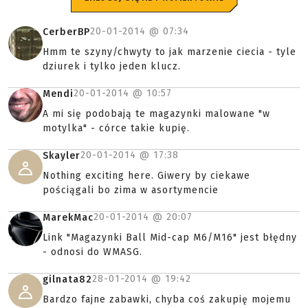
20-01-2014 @
07:34
CerberBP
Hmm te szyny/chwyty to jak marzenie ciecia - tyle
dziurek i tylko jeden klucz.
20-01-2014 @
10:57
Mendi
A mi się podobają te magazynki malowane "w
motylka" - córce takie kupię.
20-01-2014 @
17:38
Skayler
Nothing exciting here. Giwery by ciekawe
pościągali bo zima w asortymencie
20-01-2014 @
20:07
MarekMac
Link "Magazynki Ball Mid-cap M6/M16" jest błędny
- odnosi do WMASG.
28-01-2014 @
19:42
gilnata82
Bardzo fajne zabawki, chyba coś zakupię mojemu