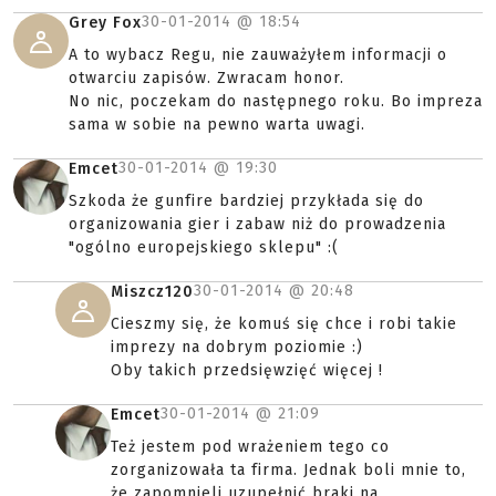
30-01-2014 @
18:54
Grey Fox
A to wybacz Regu, nie zauważyłem informacji o
otwarciu zapisów. Zwracam honor.
No nic, poczekam do następnego roku. Bo impreza
sama w sobie na pewno warta uwagi.
30-01-2014 @
19:30
Emcet
Szkoda że gunfire bardziej przykłada się do
organizowania gier i zabaw niż do prowadzenia
"ogólno europejskiego sklepu" :(
30-01-2014 @
20:48
Miszcz120
Cieszmy się, że komuś się chce i robi takie
imprezy na dobrym poziomie :)
Oby takich przedsięwzięć więcej !
30-01-2014 @
21:09
Emcet
Też jestem pod wrażeniem tego co
zorganizowała ta firma. Jednak boli mnie to,
że zapomnieli uzupełnić braki na