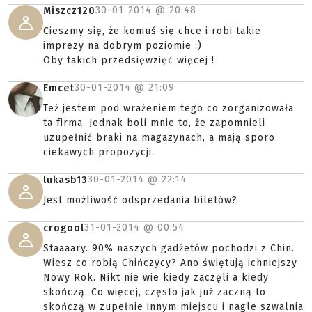
30-01-2014 @
20:48
Miszcz120
Cieszmy się, że komuś się chce i robi takie
imprezy na dobrym poziomie :)
Oby takich przedsięwzięć więcej !
30-01-2014 @
21:09
Emcet
Też jestem pod wrażeniem tego co zorganizowała
ta firma. Jednak boli mnie to, że zapomnieli
uzupełnić braki na magazynach, a mają sporo
ciekawych propozycji.
30-01-2014 @
22:14
lukasb13
Jest możliwość odsprzedania biletów?
31-01-2014 @
00:54
crogool
Staaaary. 90% naszych gadżetów pochodzi z Chin.
Wiesz co robią Chińczycy? Ano świętują ichniejszy
Nowy Rok. Nikt nie wie kiedy zaczęli a kiedy
skończą. Co więcej, często jak już zaczną to
skończą w zupełnie innym miejscu i nagle szwalnia