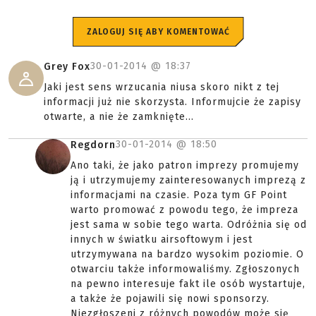
ZALOGUJ SIĘ ABY KOMENTOWAĆ
30-01-2014 @
18:37
Grey Fox
Jaki jest sens wrzucania niusa skoro nikt z tej
informacji już nie skorzysta. Informujcie że zapisy
otwarte, a nie że zamknięte...
30-01-2014 @
18:50
Regdorn
Ano taki, że jako patron imprezy promujemy
ją i utrzymujemy zainteresowanych imprezą z
informacjami na czasie. Poza tym GF Point
warto promować z powodu tego, że impreza
jest sama w sobie tego warta. Odróżnia się od
innych w światku airsoftowym i jest
utrzymywana na bardzo wysokim poziomie. O
otwarciu także informowaliśmy. Zgłoszonych
na pewno interesuje fakt ile osób wystartuje,
a także że pojawili się nowi sponsorzy.
Niezgłoszeni z różnych powodów może się