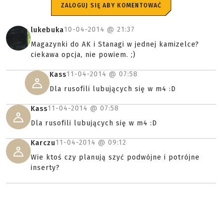
ZALOGUJ SIĘ ABY KOMENTOWAĆ
10-04-2014 @
21:37
lukebuka
Magazynki do AK i Stanagi w jednej kamizelce?
ciekawa opcja, nie powiem. ;)
11-04-2014 @
07:58
Kass
Dla rusofili lubujących się w m4 :D
11-04-2014 @
07:58
Kass
Dla rusofili lubujących się w m4 :D
11-04-2014 @
09:12
Karczu
Wie ktoś czy planują szyć podwójne i potrójne
inserty?