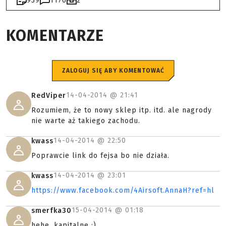
939
1176
2
KOMENTARZE
ZALOGUJ SIĘ ABY KOMENTOWAĆ
14-04-2014 @
21:41
RedViper
Rozumiem, że to nowy sklep itp. itd. ale nagrody
nie warte aż takiego zachodu.
14-04-2014 @
22:50
kwass
Poprawcie link do fejsa bo nie działa.
14-04-2014 @
23:01
kwass
https://www.facebook.com/4Airsoft.AnnaH?ref=hl
15-04-2014 @
01:18
smerfka30
hehe, kapitalne :)